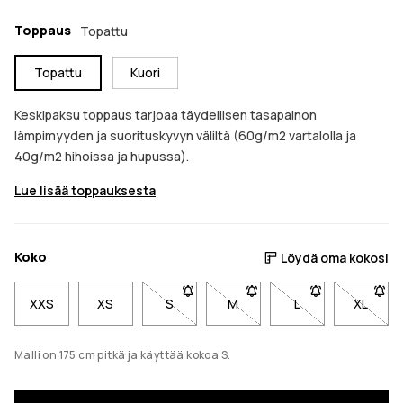
Toppaus
Topattu
Topattu
Kuori
Keskipaksu toppaus tarjoaa täydellisen tasapainon
lämpimyyden ja suorituskyvyn väliltä (60g/m2 vartalolla ja
40g/m2 hihoissa ja hupussa).
Lue lisää toppauksesta
Koko
Löydä oma kokosi
XXS
XS
S
- Koko S ei ole saatavilla. Napsauta sa
M
- Koko M ei ole saatavilla. 
L
- Koko L ei ole s
XL
- Koko 
Malli on 175 cm pitkä ja käyttää kokoa S.