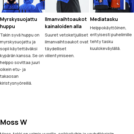
Myrskysuojattu
Ilmanvaihtoaukot
Mediatasku
huppu
kainaloiden alla
Helppokäyttöinen,
erityisesti puhelimille
Takin syvä huppu on
Suuret vetoketjulliset
tehty tasku
myrskysuojattu ja
ilmanvaihtoaukot ovat
kuulokeväylällä.
sopii käytettäväksi
täydelliset
kypärän kanssa. Se on
viilentymiseen.
helppo sovittaa juuri
oikein etu- ja
takaosan
kiristysnyöreillä.
Moss W
Moss-takki on valmis vuorille, seikkailuihin ja vauhdikkaisiin