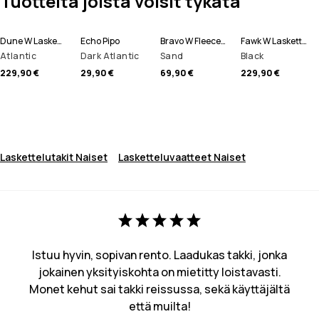
Tuotteita joista voisit tykätä
Dune W Laskettelutakki Naiset
Echo Pipo
Bravo W Fleecepaita Naiset
Fawk W Lasketteluhousut Naiset
Atlantic
Dark Atlantic
Sand
Black
229,90 €
29,90 €
69,90 €
229,90 €
Laskettelutakit Naiset
Lasketteluvaatteet Naiset
Istuu hyvin, sopivan rento. Laadukas takki, jonka
jokainen yksityiskohta on mietitty loistavasti.
Monet kehut sai takki reissussa, sekä käyttäjältä
että muilta!