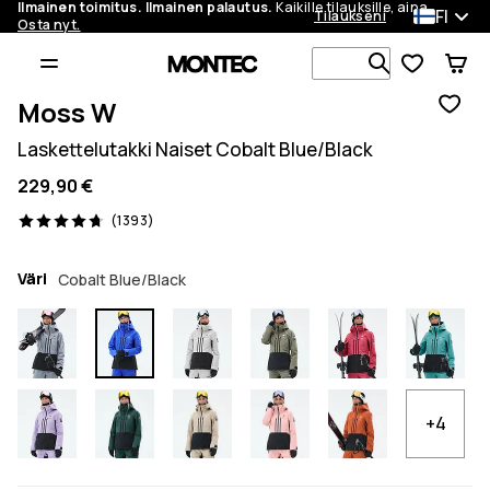
Ilmainen toimitus. Ilmainen palautus.
Kaikille tilauksille, aina.
FI
Tilaukseni
Osta nyt.
Etsi 1 000+ 
Moss W
Laskettelutakki Naiset Cobalt Blue/Black
229,90 €
1393 arvostelut, 4.7/5
(1393)
Väri
Cobalt Blue/Black
+4