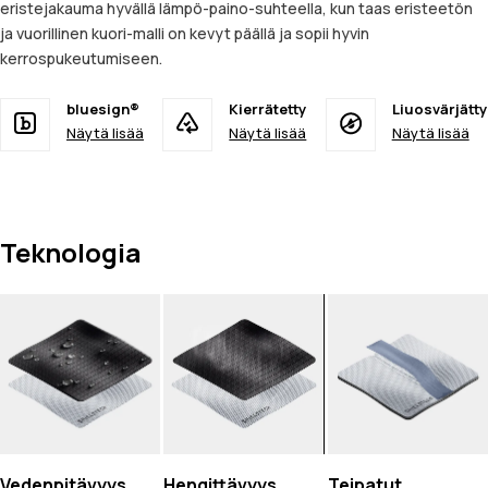
eristejakauma hyvällä lämpö-paino-suhteella, kun taas eristeetön
ja vuorillinen kuori-malli on kevyt päällä ja sopii hyvin
kerrospukeutumiseen.
bluesign®
Kierrätetty
Liuosvärjätty
Näytä lisää
Näytä lisää
Näytä lisää
Teknologia
Vedenpitävyys
Hengittävyys
Teipatut