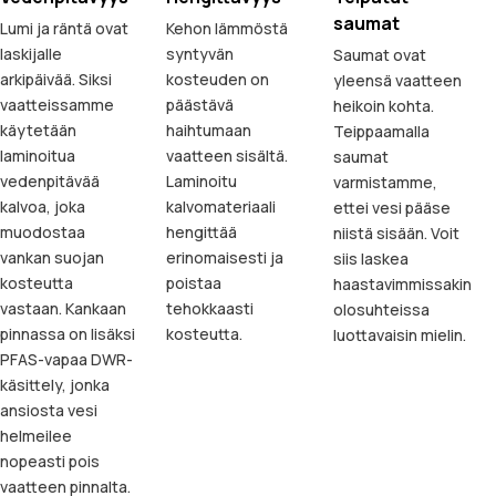
saumat
Lumi ja räntä ovat
Kehon lämmöstä
laskijalle
syntyvän
Saumat ovat
arkipäivää. Siksi
kosteuden on
yleensä vaatteen
vaatteissamme
päästävä
heikoin kohta.
käytetään
haihtumaan
Teippaamalla
laminoitua
vaatteen sisältä.
saumat
vedenpitävää
Laminoitu
varmistamme,
kalvoa, joka
kalvomateriaali
ettei vesi pääse
muodostaa
hengittää
niistä sisään. Voit
vankan suojan
erinomaisesti ja
siis laskea
kosteutta
poistaa
haastavimmissakin
vastaan. Kankaan
tehokkaasti
olosuhteissa
pinnassa on lisäksi
kosteutta.
luottavaisin mielin.
PFAS-vapaa DWR-
käsittely, jonka
ansiosta vesi
helmeilee
nopeasti pois
vaatteen pinnalta.