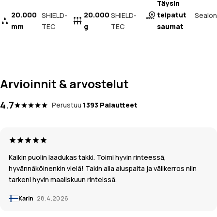
Täysin
20.000
20.000
teipatut
Sealon
SHIELD-
SHIELD-
mm
TEC
g
TEC
saumat
Arvioinnit & arvostelut
4.7
Perustuu
1393 Palautteet
Kaikin puolin laadukas takki. Toimi hyvin rinteessä,
hyvännäköinenkin vielä! Takin alla aluspaita ja välikerros niin
tarkeni hyvin maaliskuun rinteissä.
Karin
28.4.2026