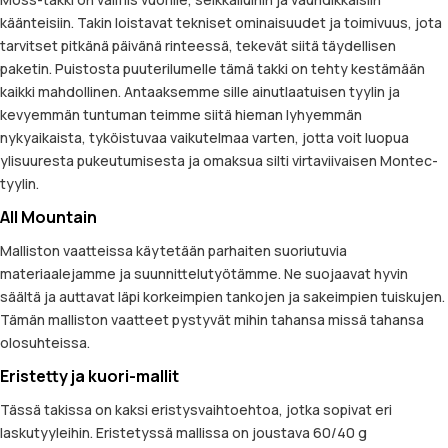
käänteisiin. Takin loistavat tekniset ominaisuudet ja toimivuus, jota
tarvitset pitkänä päivänä rinteessä, tekevät siitä täydellisen
paketin. Puistosta puuterilumelle tämä takki on tehty kestämään
kaikki mahdollinen. Antaaksemme sille ainutlaatuisen tyylin ja
kevyemmän tuntuman teimme siitä hieman lyhyemmän
nykyaikaista, tyköistuvaa vaikutelmaa varten, jotta voit luopua
ylisuuresta pukeutumisesta ja omaksua silti virtaviivaisen Montec-
tyylin.
All Mountain
Malliston vaatteissa käytetään parhaiten suoriutuvia
materiaalejamme ja suunnittelutyötämme. Ne suojaavat hyvin
säältä ja auttavat läpi korkeimpien tankojen ja sakeimpien tuiskujen.
Tämän malliston vaatteet pystyvät mihin tahansa missä tahansa
olosuhteissa.
Eristetty ja kuori-mallit
Tässä takissa on kaksi eristysvaihtoehtoa, jotka sopivat eri
laskutyyleihin. Eristetyssä mallissa on joustava 60/40 g