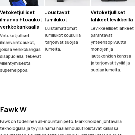
Vetoketjulliset
Joustavat
Vetoketjulliset
ilmanvaihtoaukot
lumilukot
lahkeet levikkeillä
verkkokankaalla
Luistamattomat
Levikkeelliset lahkeet
lumilukot koukuilla
parantavat
Vetoketjulliset
tarjoavat suojaa
yhteensopivuutta
ilmanvaihtoaukot,
lumelta.
monojen ja
joissa verkkokangas
lautakenkien kanssa
sisäpuolella, tekevät
ja tarjoavat tyyliä ja
viilentymisestä
suojaa lumelta.
superhelppoa.
Fawk W
Fawk on todellinen all-mountain peto. Markkinoiden johtavalla
teknologialla ja tyylillä nämä haalarihousut loistavat kaikissa