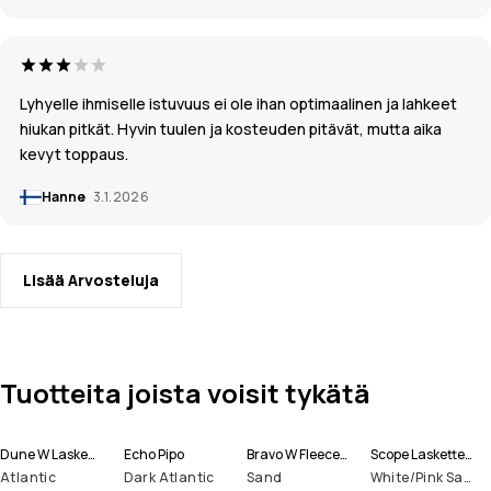
Lyhyelle ihmiselle istuvuus ei ole ihan optimaalinen ja lahkeet
hiukan pitkät. Hyvin tuulen ja kosteuden pitävät, mutta aika
kevyt toppaus.
Hanne
3.1.2026
Lisää Arvosteluja
Tuotteita joista voisit tykätä
Dune W Laskettelutakki Naiset
Echo Pipo
Bravo W Fleecepaita Naiset
Scope Laskettelulasit
Atlantic
Dark Atlantic
Sand
White/Pink Sapphire Mirror