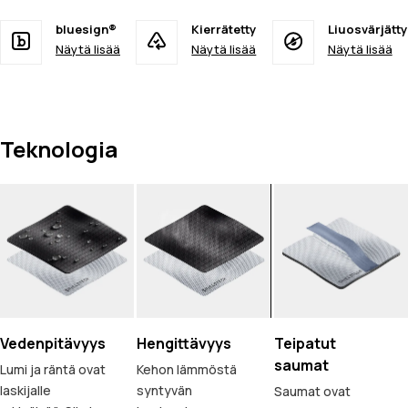
bluesign®
Kierrätetty
Liuosvärjätty
Näytä lisää
Näytä lisää
Näytä lisää
Teknologia
Vedenpitävyys
Hengittävyys
Teipatut
saumat
Lumi ja räntä ovat
Kehon lämmöstä
laskijalle
syntyvän
Saumat ovat