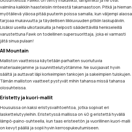
olosuhteissa. Fawkit on tehty mukaviksi, lämpimiksi ja ne ovat
valmiina kaikkiin haasteisiin rinteestä takamaastoon. Pitkä ja hieman
myötäilevä yläosa pitää puuterin poissa samalla, kun väljempi alaosa
tarjoaa mukavuutta ja täydellisen liikkuvuuden pitkiin laskupäiviin.
Lisäksi useilla ulkotaskuilla ja helposti säädettävillä henkseleillä
varustettuna Fawk on todellinen supersuorittaja, joka ei varmasti
jätä sinua pulaan!
All Mountain
Malliston vaatteissa käytetään parhaiten suoriutuvia
materiaalejamme ja suunnittelutyötämme. Ne suojaavat hyvin
säältä ja auttavat läpi korkeimpien tankojen ja sakeimpien tuiskujen.
Tämän malliston vaatteet pystyvät mihin tahansa missä tahansa
olosuhteissa.
Eristetty ja kuori-mallit
Housuissa on kaksi eristysvaihtoehtoa, jotka sopivat eri
laskettelutyyleihin. Eristetyssä mallissa on 40 g eristettä hyvällä
lämpö-paino-suhteella, kun taas eristeetön ja vuorillinen kuori-malli
on kevyt päällä ja sopii hyvin kerrospukeutumiseen.