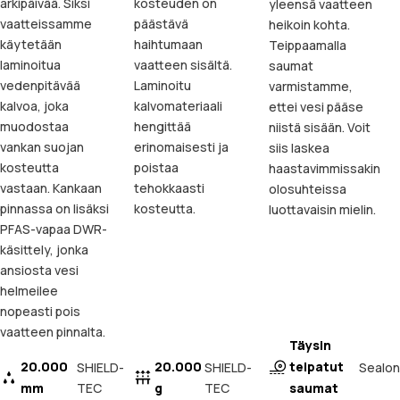
arkipäivää. Siksi
kosteuden on
yleensä vaatteen
vaatteissamme
päästävä
heikoin kohta.
käytetään
haihtumaan
Teippaamalla
laminoitua
vaatteen sisältä.
saumat
vedenpitävää
Laminoitu
varmistamme,
kalvoa, joka
kalvomateriaali
ettei vesi pääse
muodostaa
hengittää
niistä sisään. Voit
vankan suojan
erinomaisesti ja
siis laskea
kosteutta
poistaa
haastavimmissakin
vastaan. Kankaan
tehokkaasti
olosuhteissa
pinnassa on lisäksi
kosteutta.
luottavaisin mielin.
PFAS-vapaa DWR-
käsittely, jonka
ansiosta vesi
helmeilee
nopeasti pois
vaatteen pinnalta.
Täysin
20.000
20.000
teipatut
Sealon
SHIELD-
SHIELD-
mm
TEC
g
TEC
saumat