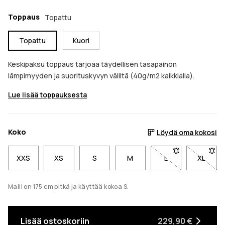
Toppaus
Topattu
Topattu
Kuori
Keskipaksu toppaus tarjoaa täydellisen tasapainon
lämpimyyden ja suorituskyvyn väliltä (40g/m2 kaikkialla).
Lue lisää toppauksesta
Koko
Löydä oma kokosi
XXS
XS
S
M
L
- Koko L ei ole s
XL
- Koko 
Malli on 175 cm pitkä ja käyttää kokoa S.
Lisää ostoskoriin
229,90 €