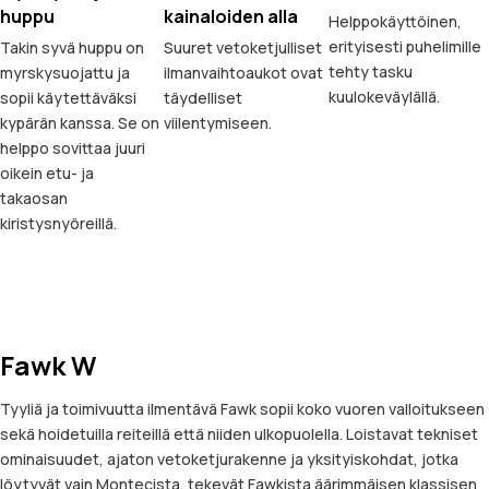
huppu
kainaloiden alla
Helppokäyttöinen,
erityisesti puhelimille
Takin syvä huppu on
Suuret vetoketjulliset
tehty tasku
myrskysuojattu ja
ilmanvaihtoaukot ovat
kuulokeväylällä.
sopii käytettäväksi
täydelliset
kypärän kanssa. Se on
viilentymiseen.
helppo sovittaa juuri
oikein etu- ja
takaosan
kiristysnyöreillä.
Fawk W
Tyyliä ja toimivuutta ilmentävä Fawk sopii koko vuoren valloitukseen
sekä hoidetuilla reiteillä että niiden ulkopuolella. Loistavat tekniset
ominaisuudet, ajaton vetoketjurakenne ja yksityiskohdat, jotka
löytyvät vain Montecista, tekevät Fawkista äärimmäisen klassisen