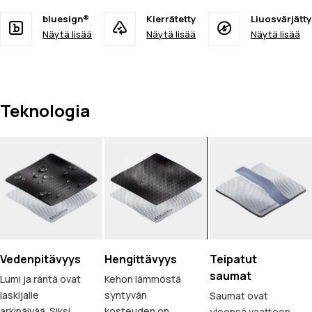
bluesign®
Kierrätetty
Liuosvärjätty
Näytä lisää
Näytä lisää
Näytä lisää
Teknologia
Vedenpitävyys
Hengittävyys
Teipatut
saumat
Lumi ja räntä ovat
Kehon lämmöstä
laskijalle
syntyvän
Saumat ovat
arkipäivää. Siksi
kosteuden on
yleensä vaatteen