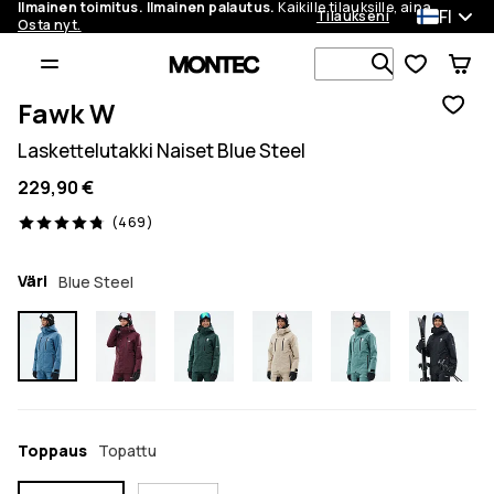
Ilmainen toimitus. Ilmainen palautus.
Kaikille tilauksille, aina.
FI
Tilaukseni
Osta nyt.
Etsi 1 000+ 
Fawk W
Laskettelutakki Naiset Blue Steel
229,90 €
469 arvostelut, 4.8/5
(469)
Väri
Blue Steel
Toppaus
Topattu