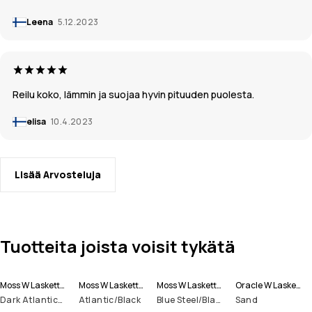
Leena
5.12.2023
Reilu koko, lämmin ja suojaa hyvin pituuden puolesta.
elisa
10.4.2023
Lisää Arvosteluja
Tuotteita joista voisit tykätä
Moss W Laskettelutakki Naiset
Moss W Laskettelutakki Naiset
Moss W Laskettelutakki Naiset
Oracle W Laskettelutakki Naiset
Dark Atlantic/Black
Atlantic/Black
Blue Steel/Black
Sand