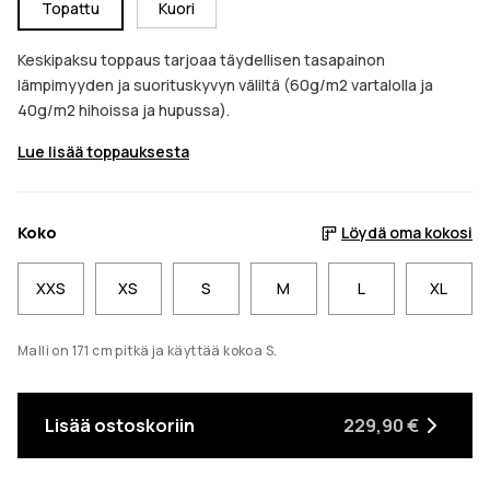
Topattu
Kuori
Keskipaksu toppaus tarjoaa täydellisen tasapainon
lämpimyyden ja suorituskyvyn väliltä (60g/m2 vartalolla ja
40g/m2 hihoissa ja hupussa).
Lue lisää toppauksesta
Koko
Löydä oma kokosi
XXS
XS
S
M
L
XL
Malli on 171 cm pitkä ja käyttää kokoa S.
Lisää ostoskoriin
229,90 €