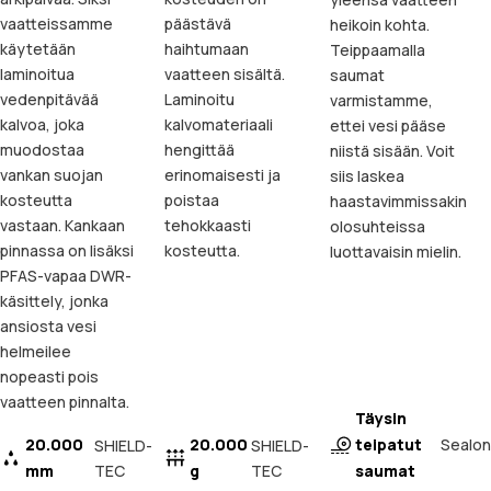
vaatteissamme
päästävä
heikoin kohta.
käytetään
haihtumaan
Teippaamalla
laminoitua
vaatteen sisältä.
saumat
vedenpitävää
Laminoitu
varmistamme,
kalvoa, joka
kalvomateriaali
ettei vesi pääse
muodostaa
hengittää
niistä sisään. Voit
vankan suojan
erinomaisesti ja
siis laskea
kosteutta
poistaa
haastavimmissakin
vastaan. Kankaan
tehokkaasti
olosuhteissa
pinnassa on lisäksi
kosteutta.
luottavaisin mielin.
PFAS-vapaa DWR-
käsittely, jonka
ansiosta vesi
helmeilee
nopeasti pois
vaatteen pinnalta.
Täysin
20.000
20.000
teipatut
Sealon
SHIELD-
SHIELD-
mm
TEC
g
TEC
saumat