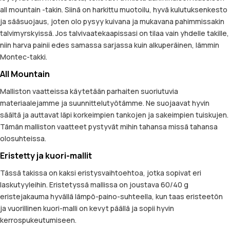
all mountain -takin. Siinä on harkittu muotoilu, hyvä kulutuksenkesto
ja sääsuojaus, joten olo pysyy kuivana ja mukavana pahimmissakin
talvimyrskyissä. Jos talvivaatekaapissasi on tilaa vain yhdelle takille,
niin harva painii edes samassa sarjassa kuin alkuperäinen, lämmin
Montec-takki.
All Mountain
Malliston vaatteissa käytetään parhaiten suoriutuvia
materiaalejamme ja suunnittelutyötämme. Ne suojaavat hyvin
säältä ja auttavat läpi korkeimpien tankojen ja sakeimpien tuiskujen.
Tämän malliston vaatteet pystyvät mihin tahansa missä tahansa
olosuhteissa.
Eristetty ja kuori-mallit
Tässä takissa on kaksi eristysvaihtoehtoa, jotka sopivat eri
laskutyyleihin. Eristetyssä mallissa on joustava 60/40 g
eristejakauma hyvällä lämpö-paino-suhteella, kun taas eristeetön
ja vuorillinen kuori-malli on kevyt päällä ja sopii hyvin
kerrospukeutumiseen.