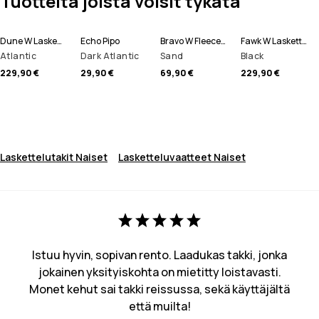
Tuotteita joista voisit tykätä
Dune W Laskettelutakki Naiset
Echo Pipo
Bravo W Fleecepaita Naiset
Fawk W Lasketteluhousut Naiset
Atlantic
Dark Atlantic
Sand
Black
229,90 €
29,90 €
69,90 €
229,90 €
Laskettelutakit Naiset
Lasketteluvaatteet Naiset
Istuu hyvin, sopivan rento. Laadukas takki, jonka
jokainen yksityiskohta on mietitty loistavasti.
Monet kehut sai takki reissussa, sekä käyttäjältä
että muilta!