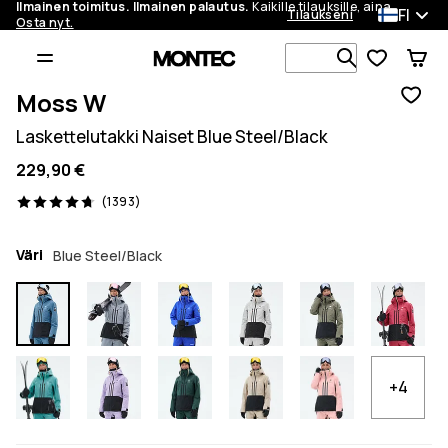
Ilmainen toimitus. Ilmainen palautus.
Kaikille tilauksille, aina.
FI
Tilaukseni
Osta nyt.
Etsi 1 000+ 
Moss W
Laskettelutakki Naiset Blue Steel/Black
229,90 €
1393 arvostelut, 4.7/5
(1393)
Väri
Blue Steel/Black
+4