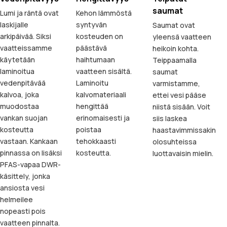
saumat
Lumi ja räntä ovat
Kehon lämmöstä
laskijalle
syntyvän
Saumat ovat
arkipäivää. Siksi
kosteuden on
yleensä vaatteen
vaatteissamme
päästävä
heikoin kohta.
käytetään
haihtumaan
Teippaamalla
laminoitua
vaatteen sisältä.
saumat
vedenpitävää
Laminoitu
varmistamme,
kalvoa, joka
kalvomateriaali
ettei vesi pääse
muodostaa
hengittää
niistä sisään. Voit
vankan suojan
erinomaisesti ja
siis laskea
kosteutta
poistaa
haastavimmissakin
vastaan. Kankaan
tehokkaasti
olosuhteissa
pinnassa on lisäksi
kosteutta.
luottavaisin mielin.
PFAS-vapaa DWR-
käsittely, jonka
ansiosta vesi
helmeilee
nopeasti pois
vaatteen pinnalta.