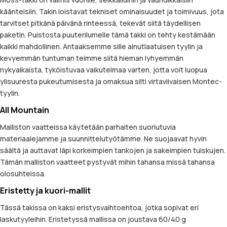
käänteisiin. Takin loistavat tekniset ominaisuudet ja toimivuus, jota
tarvitset pitkänä päivänä rinteessä, tekevät siitä täydellisen
paketin. Puistosta puuterilumelle tämä takki on tehty kestämään
kaikki mahdollinen. Antaaksemme sille ainutlaatuisen tyylin ja
kevyemmän tuntuman teimme siitä hieman lyhyemmän
nykyaikaista, tyköistuvaa vaikutelmaa varten, jotta voit luopua
ylisuuresta pukeutumisesta ja omaksua silti virtaviivaisen Montec-
tyylin.
All Mountain
Malliston vaatteissa käytetään parhaiten suoriutuvia
materiaalejamme ja suunnittelutyötämme. Ne suojaavat hyvin
säältä ja auttavat läpi korkeimpien tankojen ja sakeimpien tuiskujen.
Tämän malliston vaatteet pystyvät mihin tahansa missä tahansa
olosuhteissa.
Eristetty ja kuori-mallit
Tässä takissa on kaksi eristysvaihtoehtoa, jotka sopivat eri
laskutyyleihin. Eristetyssä mallissa on joustava 60/40 g