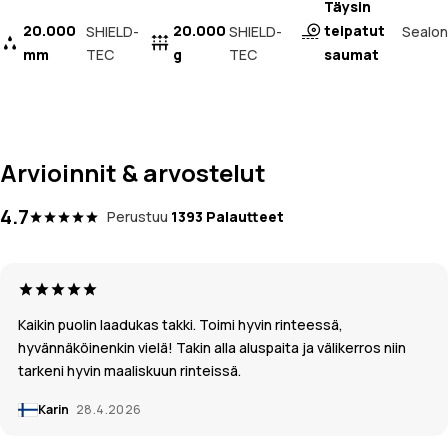
Täysin
20.000
20.000
teipatut
Sealon
SHIELD-
SHIELD-
mm
TEC
g
TEC
saumat
Arvioinnit & arvostelut
4.7
Perustuu
1393 Palautteet
Kaikin puolin laadukas takki. Toimi hyvin rinteessä,
hyvännäköinenkin vielä! Takin alla aluspaita ja välikerros niin
tarkeni hyvin maaliskuun rinteissä.
Karin
28.4.2026