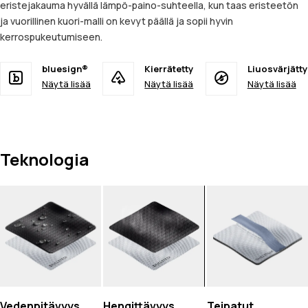
eristejakauma hyvällä lämpö-paino-suhteella, kun taas eristeetön
ja vuorillinen kuori-malli on kevyt päällä ja sopii hyvin
kerrospukeutumiseen.
bluesign®
Kierrätetty
Liuosvärjätty
Näytä lisää
Näytä lisää
Näytä lisää
Teknologia
Vedenpitävyys
Hengittävyys
Teipatut