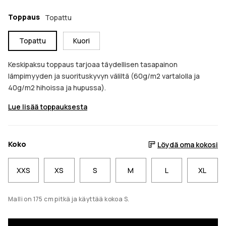
Toppaus
Topattu
Topattu
Kuori
Keskipaksu toppaus tarjoaa täydellisen tasapainon
lämpimyyden ja suorituskyvyn väliltä (60g/m2 vartalolla ja
40g/m2 hihoissa ja hupussa).
Lue lisää toppauksesta
Koko
Löydä oma kokosi
XXS
XS
S
M
L
XL
Malli on 175 cm pitkä ja käyttää kokoa S.