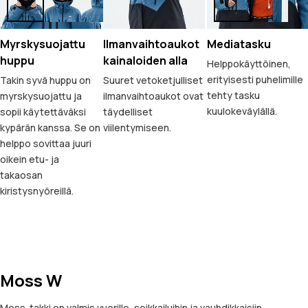
Myrskysuojattu
Ilmanvaihtoaukot
Mediatasku
huppu
kainaloiden alla
Helppokäyttöinen,
erityisesti puhelimille
Takin syvä huppu on
Suuret vetoketjulliset
tehty tasku
myrskysuojattu ja
ilmanvaihtoaukot ovat
kuulokeväylällä.
sopii käytettäväksi
täydelliset
kypärän kanssa. Se on
viilentymiseen.
helppo sovittaa juuri
oikein etu- ja
takaosan
kiristysnyöreillä.
Moss W
Moss-takki on valmis vuorille, seikkailuihin ja vauhdikkaisiin