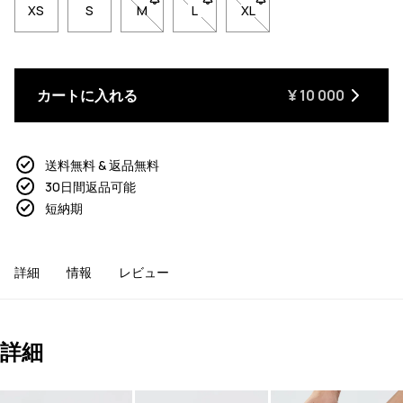
XS
S
M
- サイズMは在庫切れです。在庫が戻ったと
L
- サイズLは在庫切れです。在庫が
XL
- サイズXLは在庫切れで
カートに入れる
¥ 10 000
送料無料 & 返品無料
30日間返品可能
短納期
詳細
情報
レビュー
詳細