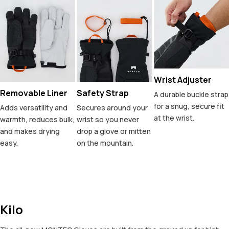
Wrist Adjuster
Removable Liner
Safety Strap
A durable buckle strap
for a snug, secure fit
Adds versatility and
Secures around your
at the wrist.
warmth, reduces bulk,
wrist so you never
and makes drying
drop a glove or mitten
easy.
on the mountain.
Kilo