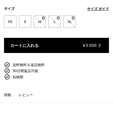
サイズ
サイズ ガイド
XS
S
M
- サイズMは在庫切れです。在庫が戻ったと
L
- サイズLは在庫切れです。在庫が
XL
- サイズXLは在庫切れで
カートに入れる
¥ 5 000
送料無料 & 返品無料
30日間返品可能
短納期
情報
レビュー