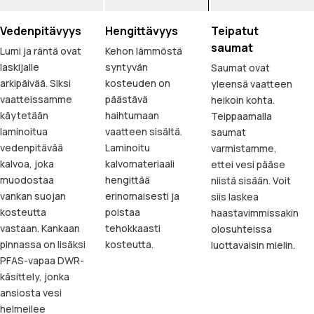
Vedenpitävyys
Hengittävyys
Teipatut
saumat
Lumi ja räntä ovat
Kehon lämmöstä
laskijalle
syntyvän
Saumat ovat
arkipäivää. Siksi
kosteuden on
yleensä vaatteen
vaatteissamme
päästävä
heikoin kohta.
käytetään
haihtumaan
Teippaamalla
laminoitua
vaatteen sisältä.
saumat
vedenpitävää
Laminoitu
varmistamme,
kalvoa, joka
kalvomateriaali
ettei vesi pääse
muodostaa
hengittää
niistä sisään. Voit
vankan suojan
erinomaisesti ja
siis laskea
kosteutta
poistaa
haastavimmissakin
vastaan. Kankaan
tehokkaasti
olosuhteissa
pinnassa on lisäksi
kosteutta.
luottavaisin mielin.
PFAS-vapaa DWR-
käsittely, jonka
ansiosta vesi
helmeilee