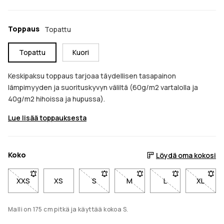
Toppaus
Topattu
Topattu
Kuori
Keskipaksu toppaus tarjoaa täydellisen tasapainon
lämpimyyden ja suorituskyvyn väliltä (60g/m2 vartalolla ja
40g/m2 hihoissa ja hupussa).
Lue lisää toppauksesta
Koko
Löydä oma kokosi
XXS
- Koko XXS ei ole saatavilla. Napsauta saadaksesi ilmoitukse
XS
S
- Koko S ei ole saatavilla. Napsauta sa
M
- Koko M ei ole saatavilla. 
L
- Koko L ei ole s
XL
- Koko 
Malli on 175 cm pitkä ja käyttää kokoa S.