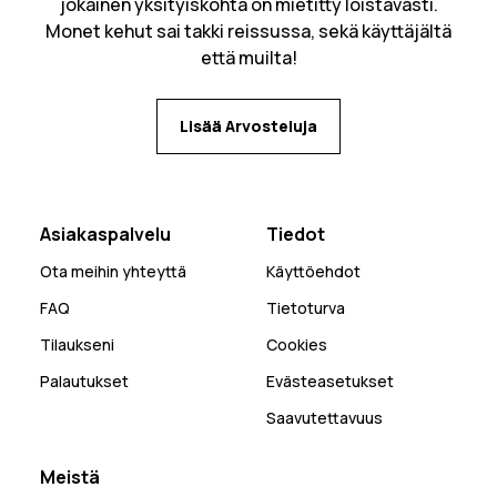
jokainen yksityiskohta on mietitty loistavasti.
Monet kehut sai takki reissussa, sekä käyttäjältä
että muilta!
Lisää Arvosteluja
Asiakaspalvelu
Tiedot
Ota meihin yhteyttä
Käyttöehdot
FAQ
Tietoturva
Tilaukseni
Cookies
Palautukset
Evästeasetukset
Saavutettavuus
Meistä