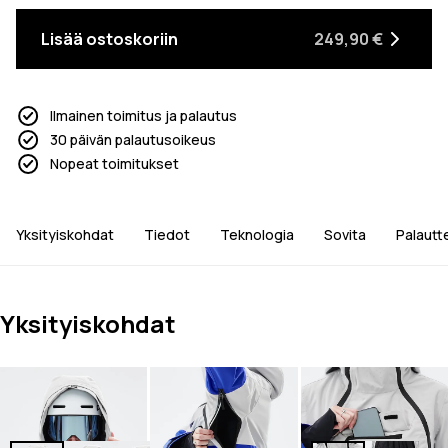
Lisää ostoskoriin
249,90 €
Ilmainen toimitus ja palautus
30 päivän palautusoikeus
Nopeat toimitukset
Yksityiskohdat
Tiedot
Teknologia
Sovita
Palautt
Yksityiskohdat