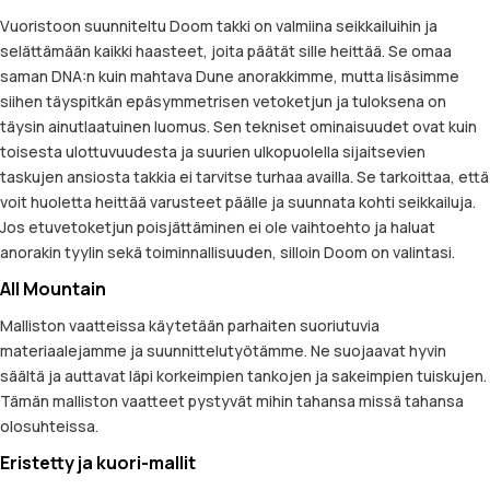
Vuoristoon suunniteltu Doom takki on valmiina seikkailuihin ja
selättämään kaikki haasteet, joita päätät sille heittää. Se omaa
saman DNA:n kuin mahtava Dune anorakkimme, mutta lisäsimme
siihen täyspitkän epäsymmetrisen vetoketjun ja tuloksena on
täysin ainutlaatuinen luomus. Sen tekniset ominaisuudet ovat kuin
toisesta ulottuvuudesta ja suurien ulkopuolella sijaitsevien
taskujen ansiosta takkia ei tarvitse turhaa availla. Se tarkoittaa, että
voit huoletta heittää varusteet päälle ja suunnata kohti seikkailuja.
Jos etuvetoketjun poisjättäminen ei ole vaihtoehto ja haluat
anorakin tyylin sekä toiminnallisuuden, silloin Doom on valintasi.
All Mountain
Malliston vaatteissa käytetään parhaiten suoriutuvia
materiaalejamme ja suunnittelutyötämme. Ne suojaavat hyvin
säältä ja auttavat läpi korkeimpien tankojen ja sakeimpien tuiskujen.
Tämän malliston vaatteet pystyvät mihin tahansa missä tahansa
olosuhteissa.
Eristetty ja kuori-mallit