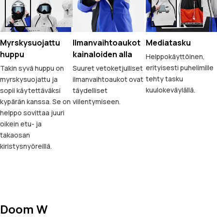
Myrskysuojattu
Ilmanvaihtoaukot
Mediatasku
huppu
kainaloiden alla
Helppokäyttöinen,
erityisesti puhelimille
Takin syvä huppu on
Suuret vetoketjulliset
tehty tasku
myrskysuojattu ja
ilmanvaihtoaukot ovat
kuulokeväylällä.
sopii käytettäväksi
täydelliset
kypärän kanssa. Se on
viilentymiseen.
helppo sovittaa juuri
oikein etu- ja
takaosan
kiristysnyöreillä.
Doom W