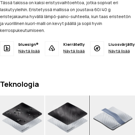
Tässä takissa on kaksi eristysvaihtoehtoa, jotka sopivat eri
laskutyyleihin. Eristetyssä mallissa on joustava 60/40 g
eristejakauma hyvällä lämpö-paino-suhteella, kun taas eristeetön
ja vuorillinen kuori-malli on kevyt päällä ja sopii hyvin
kerrospukeutumiseen.
bluesign®
Kierrätetty
Liuosvärjätty
Näytä lisää
Näytä lisää
Näytä lisää
Teknologia