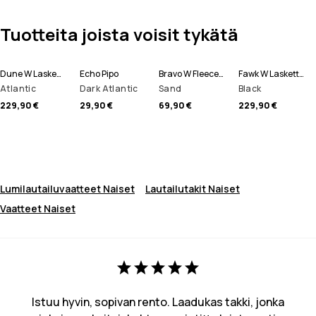
Tuotteita joista voisit tykätä
Dune W Laskettelutakki Naiset
Echo Pipo
Bravo W Fleecepaita Naiset
Fawk W Lasketteluhousut Naiset
Atlantic
Dark Atlantic
Sand
Black
229,90 €
29,90 €
69,90 €
229,90 €
Lumilautailuvaatteet Naiset
Lautailutakit Naiset
Vaatteet Naiset
Istuu hyvin, sopivan rento. Laadukas takki, jonka