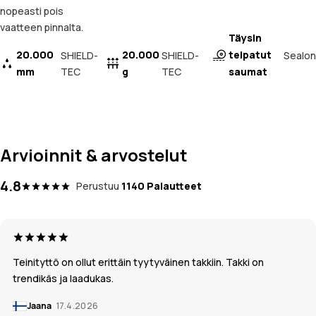
nopeasti pois
vaatteen pinnalta.
Täysin
20.000
20.000
teipatut
Sealon
SHIELD-
SHIELD-
mm
TEC
g
TEC
saumat
Arvioinnit & arvostelut
4.8
Perustuu
1140 Palautteet
Teinityttö on ollut erittäin tyytyväinen takkiin. Takki on
trendikäs ja laadukas.
Jaana
17.4.2026