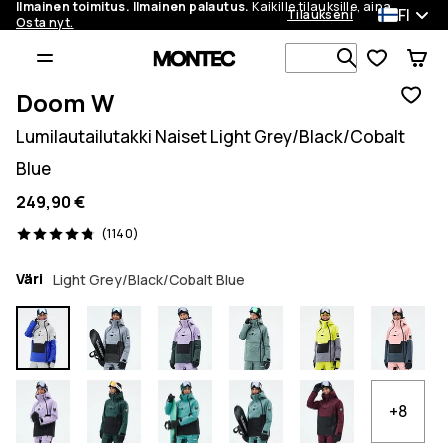
Ilmainen toimitus. Ilmainen palautus.
Kaikille tilauksille, aina.
FI
Tilaukseni
Osta nyt.
Etsi 1 000+ 
Doom W
Lumilautailutakki Naiset Light Grey/Black/Cobalt
Blue
249,90 €
1140 arvostelut, 4.8/5
(1140)
Väri
Light Grey/Black/Cobalt Blue
+8