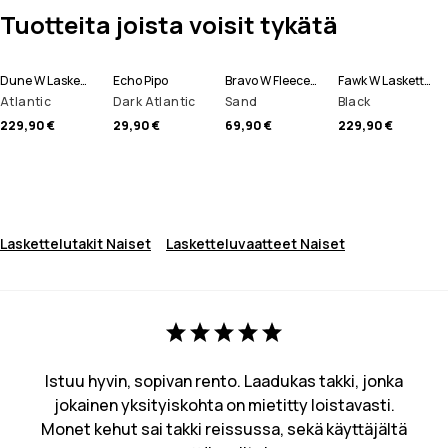
Tuotteita joista voisit tykätä
Dune W Laskettelutakki Naiset
Echo Pipo
Bravo W Fleecepaita Naiset
Fawk W Lasketteluhousut Naiset
Atlantic
Dark Atlantic
Sand
Black
229,90 €
29,90 €
69,90 €
229,90 €
Laskettelutakit Naiset
Lasketteluvaatteet Naiset
Istuu hyvin, sopivan rento. Laadukas takki, jonka
jokainen yksityiskohta on mietitty loistavasti.
Monet kehut sai takki reissussa, sekä käyttäjältä