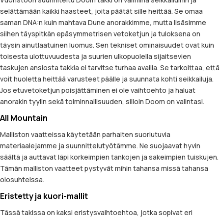
selättämään kaikki haasteet, joita päätät sille heittää. Se omaa
saman DNA:n kuin mahtava Dune anorakkimme, mutta lisäsimme
siihen täyspitkän epäsymmetrisen vetoketjun ja tuloksena on
täysin ainutlaatuinen luomus. Sen tekniset ominaisuudet ovat kuin
toisesta ulottuvuudesta ja suurien ulkopuolella sijaitsevien
taskujen ansiosta takkia ei tarvitse turhaa availla. Se tarkoittaa, että
voit huoletta heittää varusteet päälle ja suunnata kohti seikkailuja.
Jos etuvetoketjun poisjättäminen ei ole vaihtoehto ja haluat
anorakin tyylin sekä toiminnallisuuden, silloin Doom on valintasi.
All Mountain
Malliston vaatteissa käytetään parhaiten suoriutuvia
materiaalejamme ja suunnittelutyötämme. Ne suojaavat hyvin
säältä ja auttavat läpi korkeimpien tankojen ja sakeimpien tuiskujen.
Tämän malliston vaatteet pystyvät mihin tahansa missä tahansa
olosuhteissa.
Eristetty ja kuori-mallit
Tässä takissa on kaksi eristysvaihtoehtoa, jotka sopivat eri