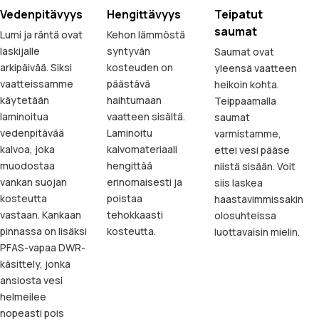
Vedenpitävyys
Hengittävyys
Teipatut
saumat
Lumi ja räntä ovat
Kehon lämmöstä
laskijalle
syntyvän
Saumat ovat
arkipäivää. Siksi
kosteuden on
yleensä vaatteen
vaatteissamme
päästävä
heikoin kohta.
käytetään
haihtumaan
Teippaamalla
laminoitua
vaatteen sisältä.
saumat
vedenpitävää
Laminoitu
varmistamme,
kalvoa, joka
kalvomateriaali
ettei vesi pääse
muodostaa
hengittää
niistä sisään. Voit
vankan suojan
erinomaisesti ja
siis laskea
kosteutta
poistaa
haastavimmissakin
vastaan. Kankaan
tehokkaasti
olosuhteissa
pinnassa on lisäksi
kosteutta.
luottavaisin mielin.
PFAS-vapaa DWR-
käsittely, jonka
ansiosta vesi
helmeilee
nopeasti pois