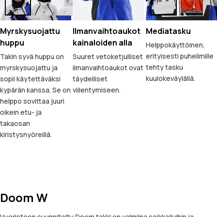
Myrskysuojattu
Ilmanvaihtoaukot
Mediatasku
huppu
kainaloiden alla
Helppokäyttöinen,
erityisesti puhelimille
Takin syvä huppu on
Suuret vetoketjulliset
tehty tasku
myrskysuojattu ja
ilmanvaihtoaukot ovat
kuulokeväylällä.
sopii käytettäväksi
täydelliset
kypärän kanssa. Se on
viilentymiseen.
helppo sovittaa juuri
oikein etu- ja
takaosan
kiristysnyöreillä.
Doom W
Vuoristoon suunniteltu Doom takki on valmiina seikkailuihin ja