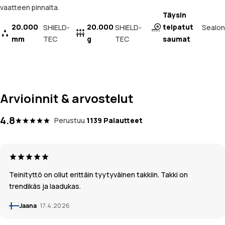
vaatteen pinnalta.
Täysin
20.000
20.000
teipatut
Sealon
SHIELD-
SHIELD-
mm
TEC
g
TEC
saumat
Arvioinnit & arvostelut
4.8
Perustuu
1139 Palautteet
Teinityttö on ollut erittäin tyytyväinen takkiin. Takki on
trendikäs ja laadukas.
Jaana
17.4.2026