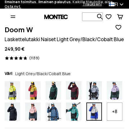
Ilmainen toimitus. Ilmainen palautus.
Kaikille tilauksille, aina.
FI
Tilaukseni
Osta nyt.
Etsi 1 000+ 
Doom W
Laskettelutakki Naiset Light Grey/Black/Cobalt Blue
249,90 €
1139 arvostelut, 4.8/5
(1139)
Väri
Light Grey/Black/Cobalt Blue
+8