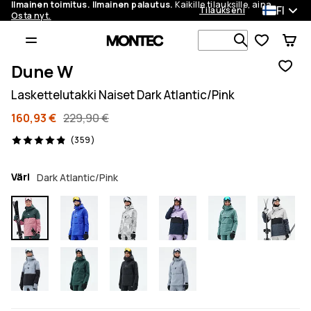
Ilmainen toimitus. Ilmainen palautus.
Kaikille tilauksille, aina.
FI
Tilaukseni
Osta nyt.
Etsi 1 000+ 
Dune W
Laskettelutakki Naiset Dark Atlantic/Pink
160,93 €
229,90 €
359 arvostelut, 4.9/5
(359)
Väri
Dark Atlantic/Pink