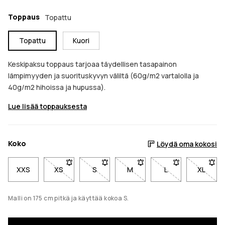
Toppaus
Topattu
Topattu
Kuori
Keskipaksu toppaus tarjoaa täydellisen tasapainon
lämpimyyden ja suorituskyvyn väliltä (60g/m2 vartalolla ja
40g/m2 hihoissa ja hupussa).
Lue lisää toppauksesta
Koko
Löydä oma kokosi
XXS
XS
- Koko XS ei ole saatavilla. Napsauta saadaksesi i
S
- Koko S ei ole saatavilla. Napsauta sa
M
- Koko M ei ole saatavilla. 
L
- Koko L ei ole s
XL
- Koko 
Malli on 175 cm pitkä ja käyttää kokoa S.