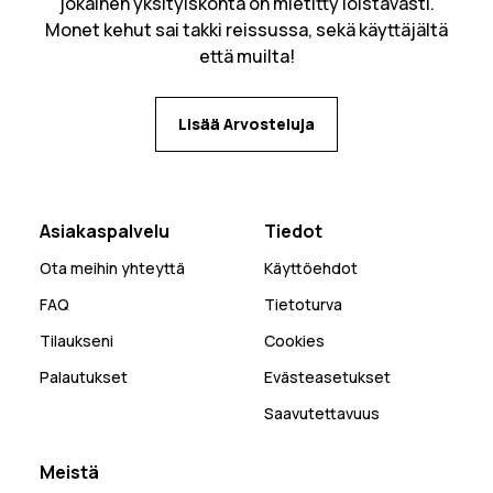
jokainen yksityiskohta on mietitty loistavasti.
Monet kehut sai takki reissussa, sekä käyttäjältä
että muilta!
Lisää Arvosteluja
Asiakaspalvelu
Tiedot
Ota meihin yhteyttä
Käyttöehdot
FAQ
Tietoturva
Tilaukseni
Cookies
Palautukset
Evästeasetukset
Saavutettavuus
Meistä