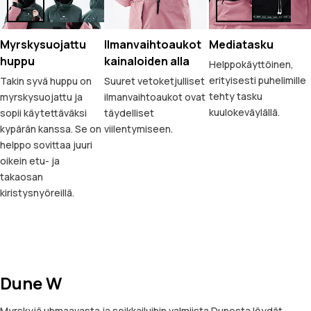
Myrskysuojattu
Ilmanvaihtoaukot
Mediatasku
huppu
kainaloiden alla
Helppokäyttöinen,
erityisesti puhelimille
Takin syvä huppu on
Suuret vetoketjulliset
tehty tasku
myrskysuojattu ja
ilmanvaihtoaukot ovat
kuulokeväylällä.
sopii käytettäväksi
täydelliset
kypärän kanssa. Se on
viilentymiseen.
helppo sovittaa juuri
oikein etu- ja
takaosan
kiristysnyöreillä.
Dune W
Myrskyjä uhmaavasta ja seikkailuihin valmiista Dunesta löydät