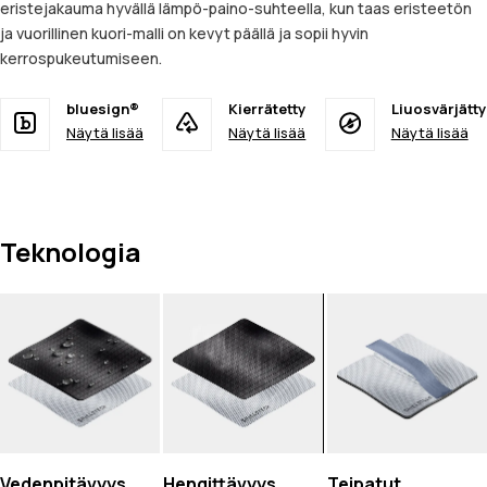
eristejakauma hyvällä lämpö-paino-suhteella, kun taas eristeetön
ja vuorillinen kuori-malli on kevyt päällä ja sopii hyvin
kerrospukeutumiseen.
bluesign®
Kierrätetty
Liuosvärjätty
Näytä lisää
Näytä lisää
Näytä lisää
Teknologia
Vedenpitävyys
Hengittävyys
Teipatut