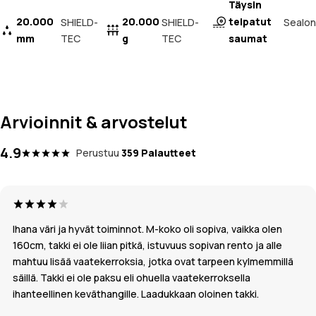
Täysin
20.000
20.000
teipatut
Sealon
SHIELD-
SHIELD-
mm
TEC
g
TEC
saumat
Arvioinnit & arvostelut
4.9
Perustuu
359 Palautteet
Ihana väri ja hyvät toiminnot. M-koko oli sopiva, vaikka olen
160cm, takki ei ole liian pitkä, istuvuus sopivan rento ja alle
mahtuu lisää vaatekerroksia, jotka ovat tarpeen kylmemmillä
säillä. Takki ei ole paksu eli ohuella vaatekerroksella
ihanteellinen keväthangille. Laadukkaan oloinen takki.