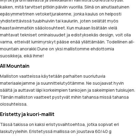
kaiken, mitä tarvitset pitkiin päiviin vuorilla. Siinä on ainutlaatuinen
epäsymmetrinen vetoketjurakenne, jonka kaulus on helposti
yhdistettävissä tuubihuiviin tai kauluriin, joten selätät myös
haastavimmatkin sääolosuhteet. Kun mukaan lisätään vielä
mahtavat tekniset ominaisuudet ja edistyksekäs design, voit olla
varma, etteivät lumimyrskyt pääse enää yllättämään. Todellinen all-
mountain anorakki Dune on yksi mallistomme ehdottomia
suosikkeja, eikä ihme!
All Mountain
Malliston vaatteissa käytetään parhaiten suoriutuvia
materiaalejamme ja suunnittelutyötämme. Ne suojaavat hyvin
säältä ja auttavat läpi korkeimpien tankojen ja sakeimpien tuiskujen.
Tämän malliston vaatteet pystyvät mihin tahansa missä tahansa
olosuhteissa.
Eristetty ja kuori-mallit
Tässä takissa on kaksi eristysvaihtoehtoa, jotka sopivat eri
laskutyyleihin. Eristetyssä mallissa on joustava 60/40 g