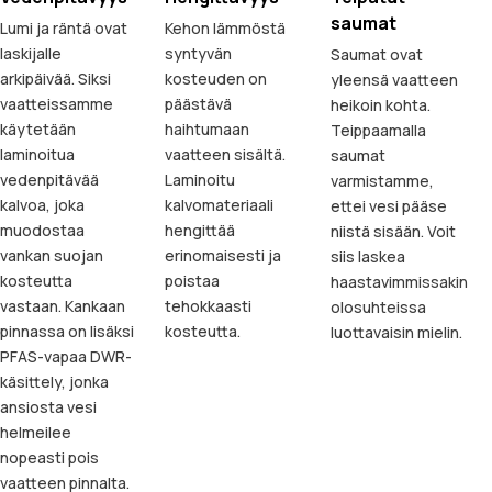
saumat
Lumi ja räntä ovat
Kehon lämmöstä
laskijalle
syntyvän
Saumat ovat
arkipäivää. Siksi
kosteuden on
yleensä vaatteen
vaatteissamme
päästävä
heikoin kohta.
käytetään
haihtumaan
Teippaamalla
laminoitua
vaatteen sisältä.
saumat
vedenpitävää
Laminoitu
varmistamme,
kalvoa, joka
kalvomateriaali
ettei vesi pääse
muodostaa
hengittää
niistä sisään. Voit
vankan suojan
erinomaisesti ja
siis laskea
kosteutta
poistaa
haastavimmissakin
vastaan. Kankaan
tehokkaasti
olosuhteissa
pinnassa on lisäksi
kosteutta.
luottavaisin mielin.
PFAS-vapaa DWR-
käsittely, jonka
ansiosta vesi
helmeilee
nopeasti pois
vaatteen pinnalta.