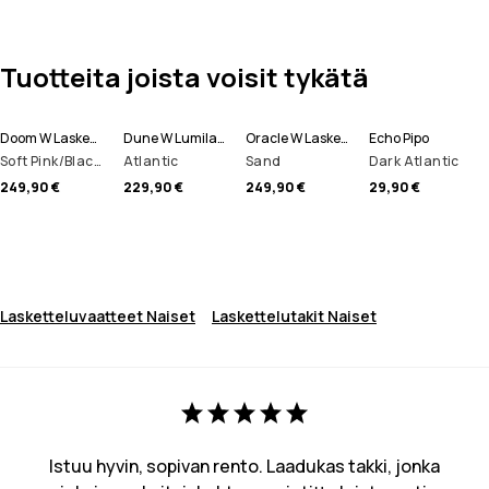
Tuotteita joista voisit tykätä
Doom W Laskettelutakki Naiset
Dune W Lumilautailutakki Naiset
Oracle W Laskettelutakki Naiset
Echo Pipo
Soft Pink/Black/Metal Blue
Atlantic
Sand
Dark Atlantic
249,90 €
229,90 €
249,90 €
29,90 €
Lasketteluvaatteet Naiset
Laskettelutakit Naiset
Istuu hyvin, sopivan rento. Laadukas takki, jonka