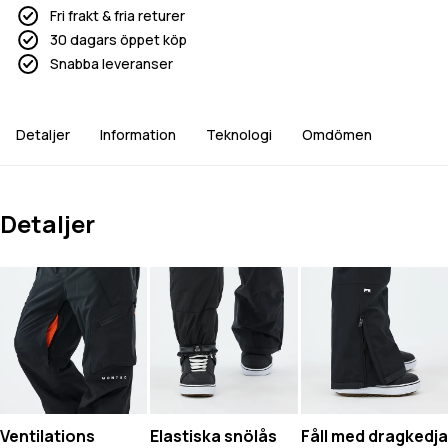
Fri frakt & fria returer
30 dagars öppet köp
Snabba leveranser
Detaljer
Information
Teknologi
Omdömen
Detaljer
Ventilations
Elastiska snölås
Fåll med dragkedja