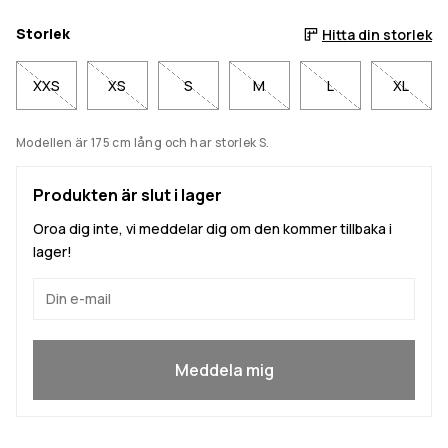
Storlek
Hitta din storlek
XXS
XS
S
M
L
XL
Modellen är 175 cm lång och har storlek S.
Produkten är slut i lager
Oroa dig inte, vi meddelar dig om den kommer tillbaka i
lager!
Ja, jag vill gå med
Meddela mig