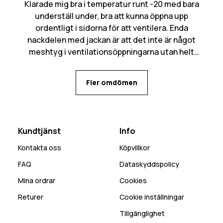
Klarade mig bra i temperatur runt -20 med bara
underställ under, bra att kunna öppna upp
ordentligt i sidorna för att ventilera. Enda
nackdelen med jackan är att det inte är något
meshtyg i ventilationsöppningarna utan helt
öppet in, kan bli mycket snö som kommer in den
vägen. Många praktiska fickor med flera olika
Fler omdömen
alternativ för mobilen beroende på behov.
Kundtjänst
Info
Kontakta oss
Köpvillkor
FAQ
Dataskyddspolicy
Mina ordrar
Cookies
Returer
Cookie inställningar
Tillgänglighet