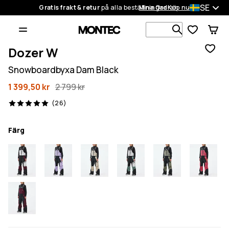
SE
Gratis frakt & retur
på alla beställningar
Mina Ordrar
Köp nu
Sök bland 1
Dozer W
Snowboardbyxa Dam Black
1 399,50 kr
2 799 kr
26 recensioner, 5/5
(26)
Färg