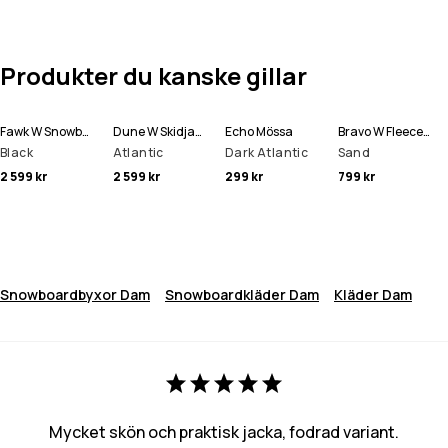
Produkter du kanske gillar
Fawk W Snowboardbyxa Kvinna
Dune W Skidjacka Kvinna
Echo Mössa
Bravo W Fleecetröja Kvinna
Black
Atlantic
Dark Atlantic
Sand
2 599 kr
2 599 kr
299 kr
799 kr
Snowboardbyxor Dam
Snowboardkläder Dam
Kläder Dam
Mycket skön och praktisk jacka, fodrad variant.