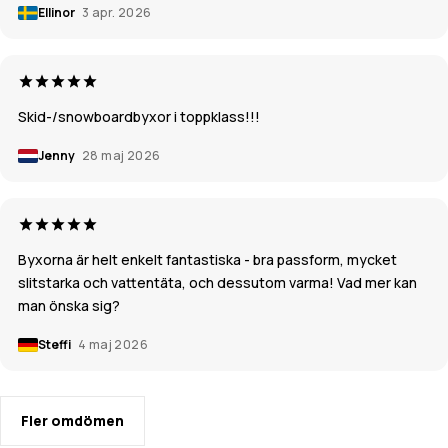
Ellinor
3 apr. 2026
Skid-/snowboardbyxor i toppklass!!!
Jenny
28 maj 2026
Byxorna är helt enkelt fantastiska - bra passform, mycket
slitstarka och vattentäta, och dessutom varma! Vad mer kan
man önska sig?
Steffi
4 maj 2026
Fler omdömen