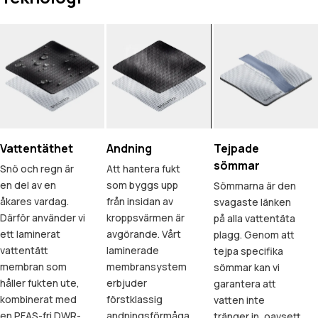
Vattentäthet
Andning
Tejpade
sömmar
Snö och regn är
Att hantera fukt
en del av en
som byggs upp
Sömmarna är den
åkares vardag.
från insidan av
svagaste länken
Därför använder vi
kroppsvärmen är
på alla vattentäta
ett laminerat
avgörande. Vårt
plagg. Genom att
vattentätt
laminerade
tejpa specifika
membran som
membransystem
sömmar kan vi
håller fukten ute,
erbjuder
garantera att
kombinerat med
förstklassig
vatten inte
en PFAS-fri DWR-
andningsförmåga,
tränger in, oavsett