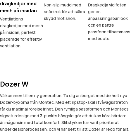
dragkedjor med
Non-slip mudd med
Dragkedja vid foten
mesh på insidan
snörkrok för att säkra
ger en
skydd mot snön.
anpassningsbar look
Ventilations
och en bättre
dragkedjor med mesh
passform tillsammans
på insidan, perfekt
med boots.
placerade för effektiv
ventilation.
Dozer W
Välkommen till en ny generation. Ta dig an berget med de helt nya
Dozer-byxorna från Montec. Med ett ripstop-skal i tvåvägsstretch
får du maximal rörelsefrihet. Den rymliga passformen och Montecs
signaturdesign med 3-punkts hängsle gör att du kan köra hårdare
än någonsin med total komfort. Slitstyrkan har varit prioriterat
under designprocessen, och vi har sett till att Dozer är redo för allt.