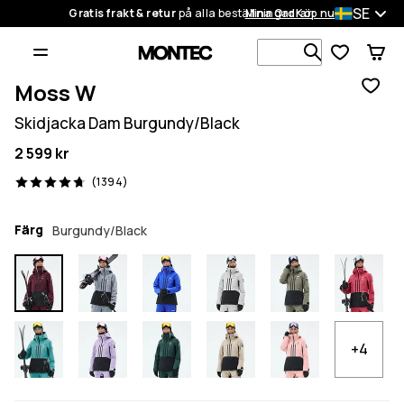
SE
Gratis frakt & retur
på alla beställningar
Mina Ordrar
Köp nu
Sök bland 1
Moss W
Skidjacka Dam Burgundy/Black
2 599 kr
1394 recensioner, 4.7/5
(1394)
Färg
Burgundy/Black
+4