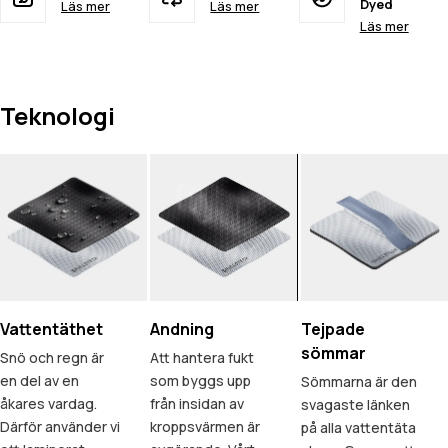
Dyed
Läs mer
Läs mer
Läs mer
Teknologi
Vattentäthet
Andning
Tejpade
sömmar
Snö och regn är
Att hantera fukt
en del av en
som byggs upp
Sömmarna är den
åkares vardag.
från insidan av
svagaste länken
Därför använder vi
kroppsvärmen är
på alla vattentäta