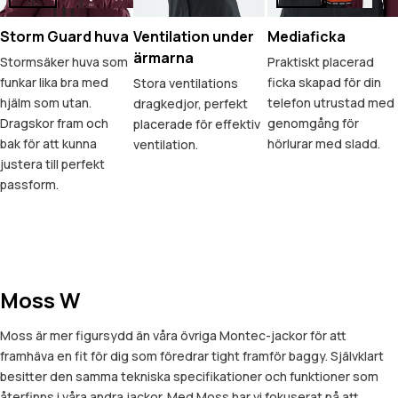
Storm Guard huva
Ventilation under
Mediaficka
ärmarna
Stormsäker huva som
Praktiskt placerad
funkar lika bra med
ficka skapad för din
Stora ventilations
hjälm som utan.
telefon utrustad med
dragkedjor, perfekt
Dragskor fram och
genomgång för
placerade för effektiv
bak för att kunna
hörlurar med sladd.
ventilation.
justera till perfekt
passform.
Moss W
Moss är mer figursydd än våra övriga Montec-jackor för att
framhäva en fit för dig som föredrar tight framför baggy. Självklart
besitter den samma tekniska specifikationer och funktioner som
återfinns i våra andra jackor. Med Moss har vi fokuserat på att