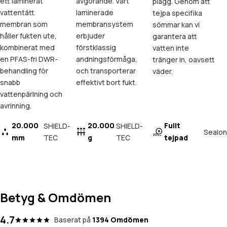
ett laminerat
avgörande. Vårt
plagg. Genom att
vattentätt
laminerade
tejpa specifika
membran som
membransystem
sömmar kan vi
håller fukten ute,
erbjuder
garantera att
kombinerat med
förstklassig
vatten inte
en PFAS-fri DWR-
andningsförmåga,
tränger in, oavsett
behandling för
och transporterar
väder.
snabb
effektivt bort fukt.
vattenpärlning och
avrinning.
20.000
20.000
Fullt
SHIELD-
SHIELD-
Sealon
mm
TEC
g
TEC
tejpad
Betyg & Omdömen
4.7
Baserat på
1394 Omdömen