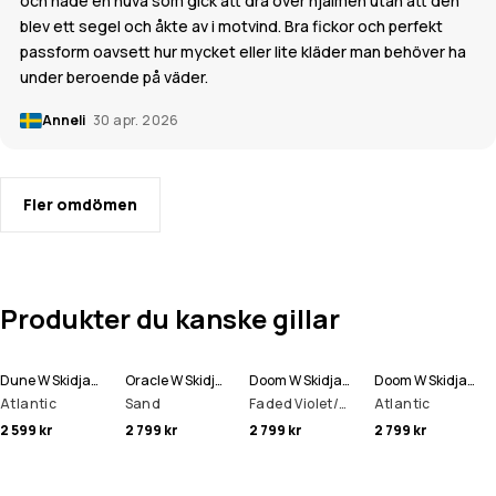
och hade en huva som gick att dra över hjälmen utan att den
blev ett segel och åkte av i motvind. Bra fickor och perfekt
passform oavsett hur mycket eller lite kläder man behöver ha
under beroende på väder.
Anneli
30 apr. 2026
Fler omdömen
Produkter du kanske gillar
Dune W Skidjacka Women
Oracle W Skidjacka Women
Doom W Skidjacka Women
Doom W Skidjacka Women
Atlantic
Sand
Faded Violet/Black/Dark Atlantic
Atlantic
2 599 kr
2 799 kr
2 799 kr
2 799 kr