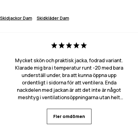
Skidjackor Dam
Skidkläder Dam
Mycket skön och praktisk jacka, fodrad variant.
Klarade mig bra i temperatur runt -20 med bara
underställ under, bra att kunna öppna upp
ordentligt i sidorna för att ventilera. Enda
nackdelen med jackan är att det inte är något
meshtyg i ventilationsöppningarna utan helt
öppet in, kan bli mycket snö som kommer in den
vägen. Många praktiska fickor med flera olika
Fler omdömen
alternativ för mobilen beroende på behov.