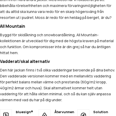
bibehålla rörelsefriheten och maximera förvaringsmöjligheten för
att du alltid ska kunna vara redo för en skarp högersväng från
resorten ut i pudret. Moss är redo för en heldag på berget, är du?
All Mountain
Byggd för skidåkning och snowboardåkning, All Mountain-
kollektionen är utvecklad för dig med de högsta kraven på material
och funktion. Om kompromisser inte är din grej så har du äntligen
hittat hem.
Vadderat/skal alternativ
Den här jackan finns i två olika vadderingar beroende på dina behov.
Den vadderade versionen kommer med en mellanvikts vaddering
för perfekt balans mellan värme och prestanda (60g/m2 kropp,
40g/m2 ärmar och huva). Skal alternativet kommer helt utan
vaddering för att hålla vikten minimal, och så du kan själv anpassa
värmen med vad du har på dig under.
bluesign®
Återvunnen
Solution