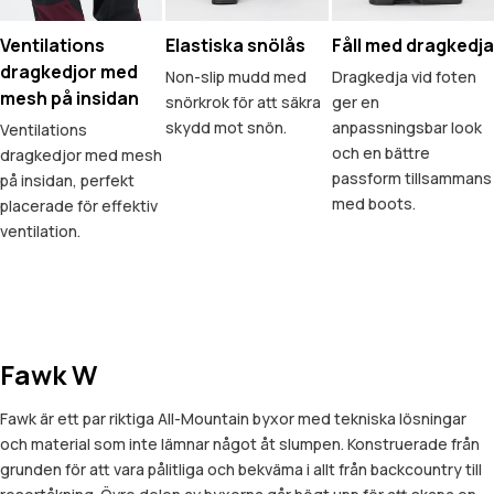
Ventilations
Elastiska snölås
Fåll med dragkedja
dragkedjor med
Non-slip mudd med
Dragkedja vid foten
mesh på insidan
snörkrok för att säkra
ger en
skydd mot snön.
anpassningsbar look
Ventilations
och en bättre
dragkedjor med mesh
passform tillsammans
på insidan, perfekt
med boots.
placerade för effektiv
ventilation.
Fawk W
Fawk är ett par riktiga All-Mountain byxor med tekniska lösningar
och material som inte lämnar något åt slumpen. Konstruerade från
grunden för att vara pålitliga och bekväma i allt från backcountry till