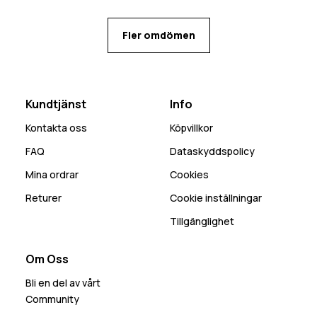
öppet in, kan bli mycket snö som kommer in den
vägen. Många praktiska fickor med flera olika
Fler omdömen
alternativ för mobilen beroende på behov.
Kundtjänst
Info
Kontakta oss
Köpvillkor
FAQ
Dataskyddspolicy
Mina ordrar
Cookies
Returer
Cookie inställningar
Tillgänglighet
Om Oss
Bli en del av vårt
Community