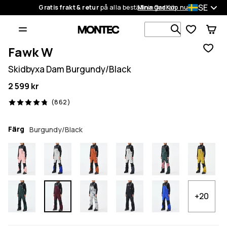
SE
Gratis frakt & retur
på alla beställningar
Mina Ordrar
Köp nu
Sök bland 1
Fawk W
Skidbyxa Dam Burgundy/Black
2 599 kr
862 recensioner, 4.8/5
(862)
Färg
Burgundy/Black
+20