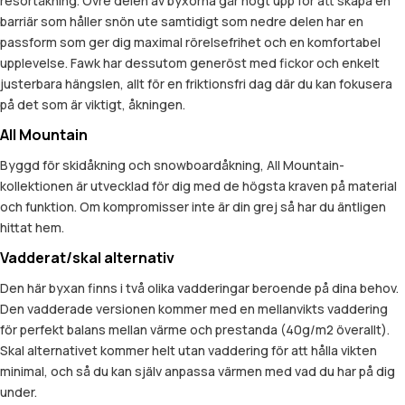
resortåkning. Övre delen av byxorna går högt upp för att skapa en
barriär som håller snön ute samtidigt som nedre delen har en
passform som ger dig maximal rörelsefrihet och en komfortabel
upplevelse. Fawk har dessutom generöst med fickor och enkelt
justerbara hängslen, allt för en friktionsfri dag där du kan fokusera
på det som är viktigt, åkningen.
All Mountain
Byggd för skidåkning och snowboardåkning, All Mountain-
kollektionen är utvecklad för dig med de högsta kraven på material
och funktion. Om kompromisser inte är din grej så har du äntligen
hittat hem.
Vadderat/skal alternativ
Den här byxan finns i två olika vadderingar beroende på dina behov.
Den vadderade versionen kommer med en mellanvikts vaddering
för perfekt balans mellan värme och prestanda (40g/m2 överallt).
Skal alternativet kommer helt utan vaddering för att hålla vikten
minimal, och så du kan själv anpassa värmen med vad du har på dig
under.