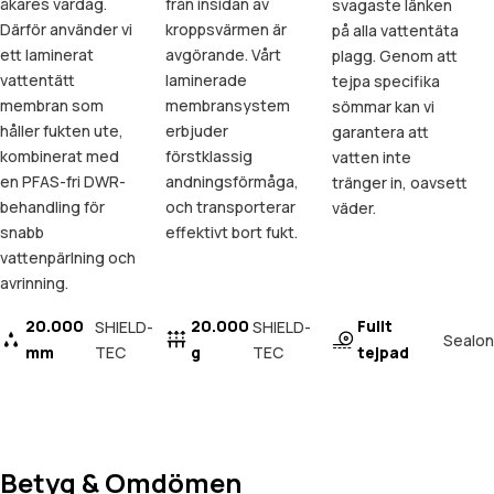
åkares vardag.
från insidan av
svagaste länken
Därför använder vi
kroppsvärmen är
på alla vattentäta
ett laminerat
avgörande. Vårt
plagg. Genom att
vattentätt
laminerade
tejpa specifika
membran som
membransystem
sömmar kan vi
håller fukten ute,
erbjuder
garantera att
kombinerat med
förstklassig
vatten inte
en PFAS-fri DWR-
andningsförmåga,
tränger in, oavsett
behandling för
och transporterar
väder.
snabb
effektivt bort fukt.
vattenpärlning och
avrinning.
20.000
20.000
Fullt
SHIELD-
SHIELD-
Sealon
mm
TEC
g
TEC
tejpad
Betyg & Omdömen