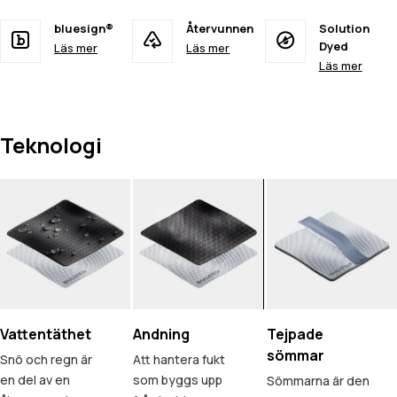
bluesign®
Återvunnen
Solution
Dyed
Läs mer
Läs mer
Läs mer
Teknologi
Vattentäthet
Andning
Tejpade
sömmar
Snö och regn är
Att hantera fukt
en del av en
som byggs upp
Sömmarna är den