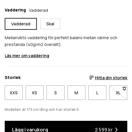
Vaddering
Vadderad
Vadderad
Skal
Mellanvikts vaddering för perfekt balans mellan värme och
prestanda (40g/m2 överallt).
Läs mer om vaddering
Storlek
Hitta din storlek
XXS
XS
S
M
L
XL
- Storl
Modellen är 175 cm lång och har storlek S.
Lägg i varukorg
2 599 kr