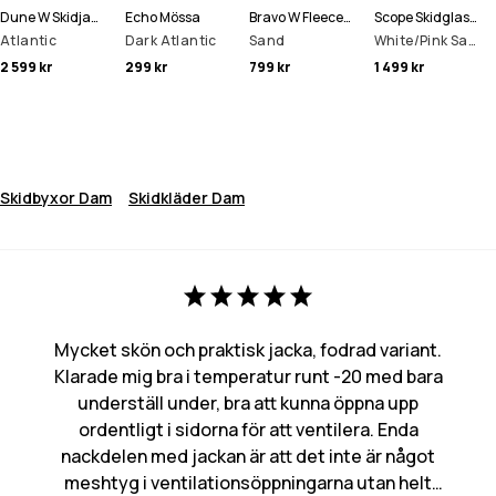
Dune W Skidjacka Kvinna
Echo Mössa
Bravo W Fleecetröja Kvinna
Scope Skidglasögon
Atlantic
Dark Atlantic
Sand
White/Pink Sapphire Mirror
2 599 kr
299 kr
799 kr
1 499 kr
Skidbyxor Dam
Skidkläder Dam
Mycket skön och praktisk jacka, fodrad variant.
Klarade mig bra i temperatur runt -20 med bara
underställ under, bra att kunna öppna upp
ordentligt i sidorna för att ventilera. Enda
nackdelen med jackan är att det inte är något
meshtyg i ventilationsöppningarna utan helt