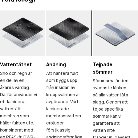
Vattentäthet
Andning
Tejpade
sömmar
Snö och regn är
Att hantera fukt
en del av en
som byggs upp
Sömmarna är den
åkares vardag.
från insidan av
svagaste länken
Därför använder vi
kroppsvärmen är
på alla vattentäta
ett laminerat
avgörande. Vårt
plagg. Genom att
vattentätt
laminerade
tejpa specifika
membran som
membransystem
sömmar kan vi
håller fukten ute,
erbjuder
garantera att
kombinerat med
förstklassig
vatten inte
en PFAS-fri DWR-
andningsförmåga,
tränger in, oavsett