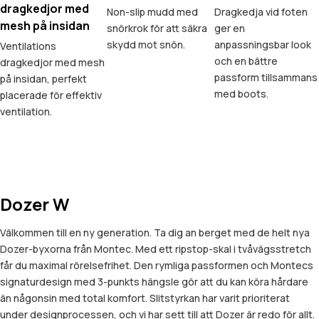
dragkedjor med
Non-slip mudd med
Dragkedja vid foten
mesh på insidan
snörkrok för att säkra
ger en
skydd mot snön.
anpassningsbar look
Ventilations
och en bättre
dragkedjor med mesh
passform tillsammans
på insidan, perfekt
med boots.
placerade för effektiv
ventilation.
Dozer W
Välkommen till en ny generation. Ta dig an berget med de helt nya
Dozer-byxorna från Montec. Med ett ripstop-skal i tvåvägsstretch
får du maximal rörelsefrihet. Den rymliga passformen och Montecs
signaturdesign med 3-punkts hängsle gör att du kan köra hårdare
än någonsin med total komfort. Slitstyrkan har varit prioriterat
under designprocessen, och vi har sett till att Dozer är redo för allt.