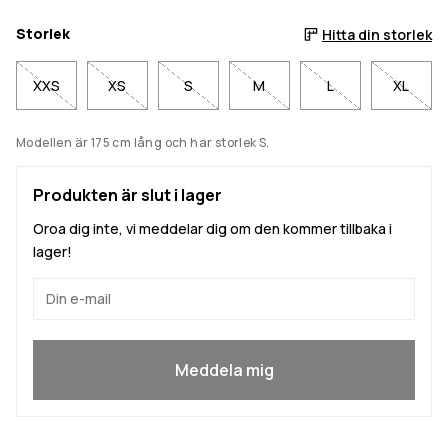
Storlek
Hitta din storlek
XXS
XS
S
M
L
XL
Modellen är 175 cm lång och har storlek S.
Produkten är slut i lager
Oroa dig inte, vi meddelar dig om den kommer tillbaka i
lager!
Ja, jag vill gå med
Meddela mig