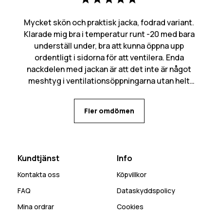
Mycket skön och praktisk jacka, fodrad variant.
Klarade mig bra i temperatur runt -20 med bara
underställ under, bra att kunna öppna upp
ordentligt i sidorna för att ventilera. Enda
nackdelen med jackan är att det inte är något
meshtyg i ventilationsöppningarna utan helt
öppet in, kan bli mycket snö som kommer in den
vägen. Många praktiska fickor med flera olika
Fler omdömen
alternativ för mobilen beroende på behov.
Kundtjänst
Info
Kontakta oss
Köpvillkor
FAQ
Dataskyddspolicy
Mina ordrar
Cookies