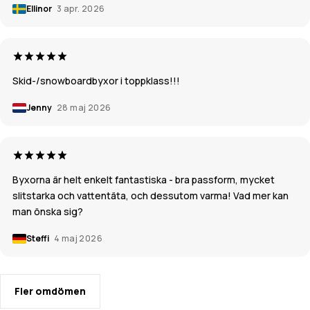
Ellinor
3 apr. 2026
Skid-/snowboardbyxor i toppklass!!!
Jenny
28 maj 2026
Byxorna är helt enkelt fantastiska - bra passform, mycket
slitstarka och vattentäta, och dessutom varma! Vad mer kan
man önska sig?
Steffi
4 maj 2026
Fler omdömen