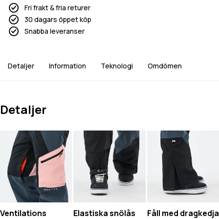
Fri frakt & fria returer
30 dagars öppet köp
Snabba leveranser
Detaljer
Information
Teknologi
Omdömen
Detaljer
Ventilations
Elastiska snölås
Fåll med dragkedja