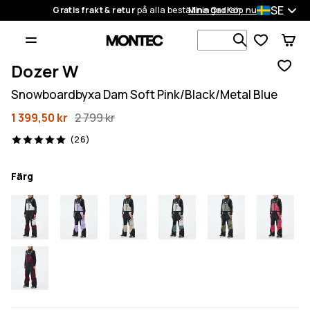
SE
Gratis frakt & retur
på alla beställningar
Mina Ordrar
Köp nu
Sök bland 1
Dozer W
Snowboardbyxa Dam Soft Pink/Black/Metal Blue
1 399,50 kr
2 799 kr
26 recensioner, 5/5
(26)
Färg