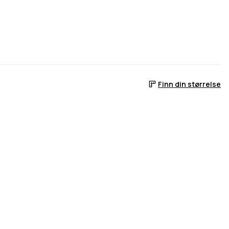
Finn din størrelse
er
r tilbake på lager