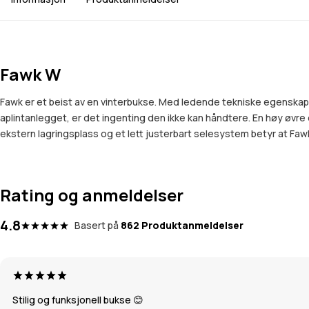
Fawk W
Fawk er et beist av en vinterbukse. Med ledende tekniske egenskaper 
aplintanlegget, er det ingenting den ikke kan håndtere. En høy øvr
ekstern lagringsplass og et lett justerbart selesystem betyr at Fawk 
Rating og anmeldelser
4.8
Basert på
862 Produktanmeldelser
Stilig og funksjonell bukse 😊