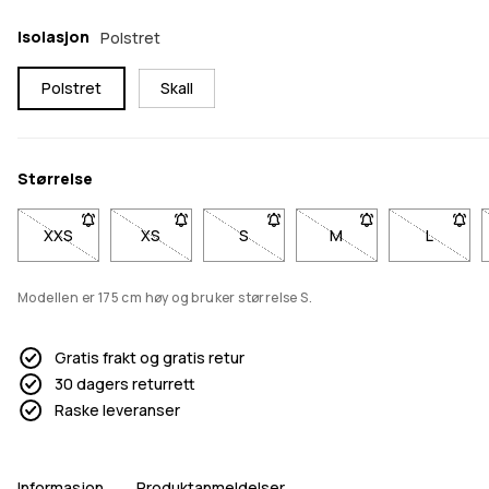
Isolasjon
Polstret
Polstret
Skall
Størrelse
XXS
- Størrelse XXS er ikke tilgjengelig. Klikk for å bli varslet når 
XS
- Størrelse XS er ikke tilgjengelig. Klikk for å bli
S
- Størrelse S er ikke tilgjengelig. Kl
M
- Størrelse M er ikke t
L
- Størrel
Modellen er 175 cm høy og bruker størrelse S.
Gratis frakt og gratis retur
30 dagers returrett
Raske leveranser
Informasjon
Produktanmeldelser