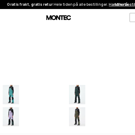
Gratis frakt, gratis retur
Hele tiden på alle bestillinger.
Handle nå
Mine besti