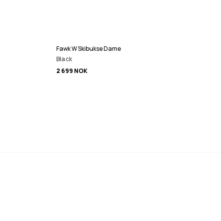
Fawk W Skibukse Dame
Black
2 699 NOK