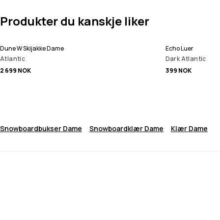
Produkter du kanskje liker
Dune W Skijakke Dame
Echo Luer
Atlantic
Dark Atlantic
2 699 NOK
399 NOK
Snowboardbukser Dame
Snowboardklær Dame
Klær Dame