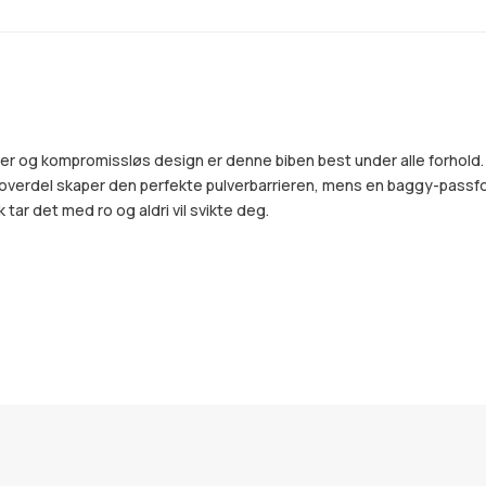
og kompromissløs design er denne biben best under alle forhold. Skap
e overdel skaper den perfekte pulverbarrieren, mens en baggy-passf
tar det med ro og aldri vil svikte deg.