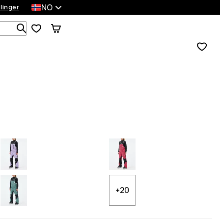
NO
llinger
Søk blant 1 000+ produkter
+20