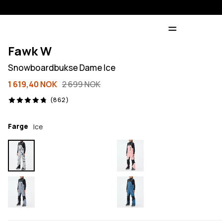
Fawk W
Snowboardbukse Dame Ice
1 619,40 NOK
2 699 NOK
862 anmeldelser, 4.8/5
(862)
Farge
Ice