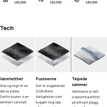
Les mer
Les mer
Les mer
Tech
Vanntetthet
Pusteevne
Teipede
sømmer
Snø og regn er en
Det er avgjørende
del av pakka.
å håndtere
Sømmene er det
Derfor bruker vi en
fuktigheten som
svakeste punktet
laminert vanntatt
bygger seg opp
på ethvert plagg,