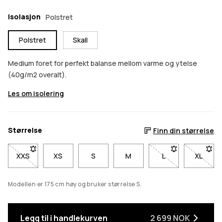
Isolasjon
Polstret
Polstret
Skall
Medium foret for perfekt balanse mellom varme og ytelse
(40g/m2 overalt).
Les om isolering
Størrelse
Finn din størrelse
XXS
- Størrelse XXS er ikke tilgjengelig. Klikk for å bli varslet når d
XS
S
M
L
- Størrelse L er ikk
XL
- Størr
Modellen er 175 cm høy og bruker størrelse S.
Legg til i handlekurven
2 699 NOK