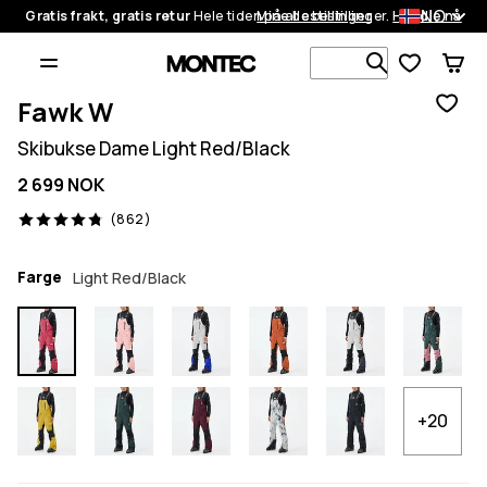
NO
Gratis frakt, gratis retur
Hele tiden på alle bestillinger.
Mine bestillinger
Handle nå
Søk blant 1
Fawk W
Skibukse Dame Light Red/Black
2 699 NOK
862 anmeldelser, 4.8/5
(862)
Farge
Light Red/Black
+20