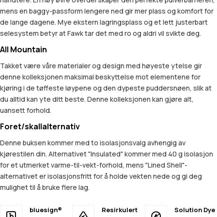
mens en baggy-passform lengere ned gir mer plass og komfort for
de lange dagene. Mye ekstern lagringsplass og et lett justerbart
selesystem betyr at Fawk tar det med ro og aldri vil svikte deg.
All Mountain
Takket være våre materialer og design med høyeste ytelse gir
denne kolleksjonen maksimal beskyttelse mot elementene for
kjøring i de tøffeste løypene og den dypeste puddersnøen, slik at
du alltid kan yte ditt beste. Denne kolleksjonen kan gjøre alt,
uansett forhold.
Foret/skallalternativ
Denne buksen kommer med to isolasjonsvalg avhengig av
kjørestilen din. Alternativet "Insulated" kommer med 40 g isolasjon
for et utmerket varme-til-vekt-forhold, mens "Lined Shell"-
alternativet er isolasjonsfritt for å holde vekten nede og gi deg
mulighet til å bruke flere lag.
bluesign®
Resirkulert
Solution Dye