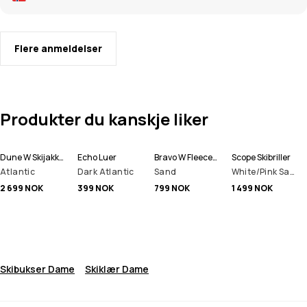
Flere anmeldelser
Produkter du kanskje liker
Dune W Skijakke Dame
Echo Luer
Bravo W Fleecegenser Dame
Scope Skibriller
Atlantic
Dark Atlantic
Sand
White/Pink Sapphire Mirror
2 699 NOK
399 NOK
799 NOK
1 499 NOK
Skibukser Dame
Skiklær Dame