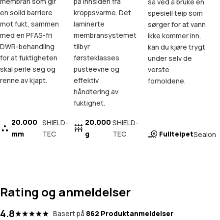
membran som gir
på innsiden fra
så ved å bruke en
en solid barriere
kroppsvarme. Det
spesiell teip som
mot fukt, sammen
laminerte
sørger for at vann
med en PFAS-fri
membransystemet
ikke kommer inn,
DWR-behandling
tilbyr
kan du kjøre trygt
for at fuktigheten
førsteklasses
under selv de
skal perle seg og
pusteevne og
verste
renne av kjapt.
effektiv
forholdene.
håndtering av
fuktighet.
20.000
20.000
SHIELD-
SHIELD-
mm
TEC
g
TEC
Fullteipet
Sealon
Rating og anmeldelser
4.8
Basert på
862 Produktanmeldelser