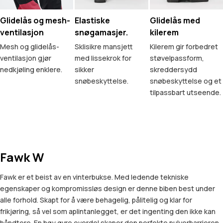
Glidelås og mesh-
Elastiske
Glidelås med
ventilasjon
snøgamasjer.
kilerem
Mesh og glidelås-
Sklisikre mansjett
Kilerem gir forbedret
ventilasjon gjør
med lissekrok for
støvelpassform,
nedkjøling enklere.
sikker
skreddersydd
snøbeskyttelse.
snøbeskyttelse og et
tilpassbart utseende.
Fawk W
Fawk er et beist av en vinterbukse. Med ledende tekniske
egenskaper og kompromissløs design er denne biben best under
alle forhold. Skapt for å være behagelig, pålitelig og klar for
frikjøring, så vel som aplintanlegget, er det ingenting den ikke kan
håndtere. En høy øvre overdel skaper den perfekte pulverbarrieren,