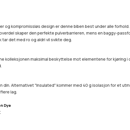
og kompromissløs design er denne biben best under alle forhold. Skap
e overdel skaper den perfekte pulverbarrieren, mens en baggy-passf
tar det med ro og aldri vil svikte deg.
e kolleksjonen maksimal beskyttelse mot elementene for kjøring i d
.
din. Alternativet "Insulated" kommer med 40 g isolasjon for et utme
flere lag.
on Dye
r