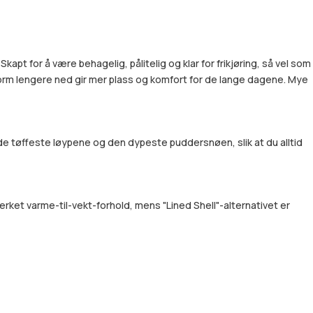
t for å være behagelig, pålitelig og klar for frikjøring, så vel som
orm lengere ned gir mer plass og komfort for de lange dagene. Mye
e tøffeste løypene og den dypeste puddersnøen, slik at du alltid
rket varme-til-vekt-forhold, mens "Lined Shell"-alternativet er