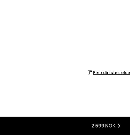
Finn din størrelse
er
r tilbake på lager
2 699 NOK