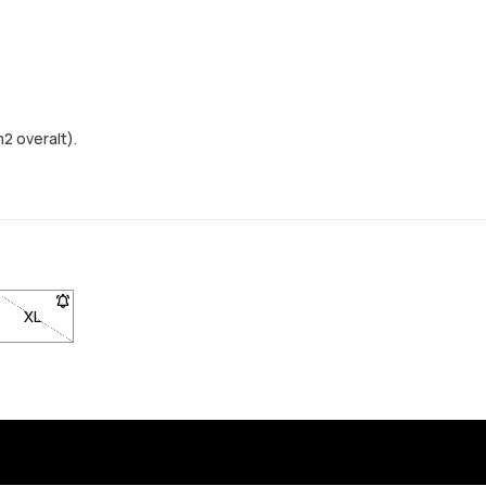
2 overalt).
den er tilbake på lager
se L er ikke tilgjengelig. Klikk for å bli varslet når den er tilbake på lag
XL
- Størrelse XL er ikke tilgjengelig. Klikk for å bli varslet når den e