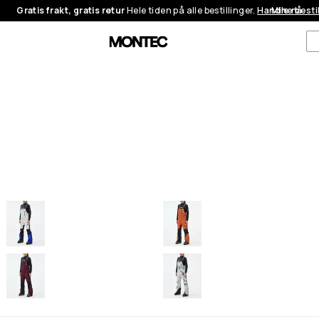
Gratis frakt, gratis retur
Hele tiden på alle bestillinger.
Handle nå
Mine besti