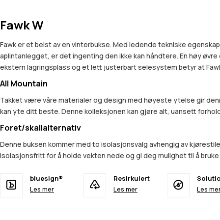
Fawk W
Fawk er et beist av en vinterbukse. Med ledende tekniske egenskaper 
aplintanlegget, er det ingenting den ikke kan håndtere. En høy øvr
ekstern lagringsplass og et lett justerbart selesystem betyr at Fawk 
All Mountain
Takket være våre materialer og design med høyeste ytelse gir denn
kan yte ditt beste. Denne kolleksjonen kan gjøre alt, uansett forhold
Foret/skallalternativ
Denne buksen kommer med to isolasjonsvalg avhengig av kjørestilen 
isolasjonsfritt for å holde vekten nede og gi deg mulighet til å bruke 
bluesign®
Resirkulert
Soluti
Les mer
Les mer
Les me