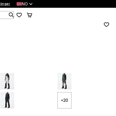
NO
llinger
Søk blant 1 000+ produkter
+20