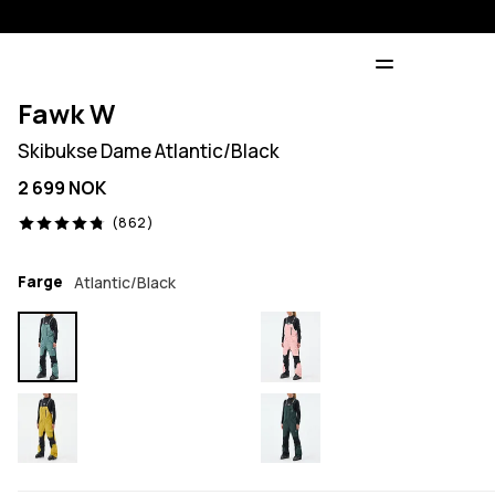
Fawk W
Skibukse Dame Atlantic/Black
2 699 NOK
862 anmeldelser, 4.8/5
(862)
Farge
Atlantic/Black