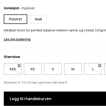
Isolasjon
Polstret
Polstret
Skall
Medium foret for perfekt balanse mellom varme og ytelse (40g/m
Les om isolering
Størrelse
XXS
- Størrelse XXS er ikke tilgjengelig. Klikk for å bli varslet når 
XS
S
M
L
- Størrel
Modellen er 175 cm høy og bruker størrelse S.
Legg til i handlekurven