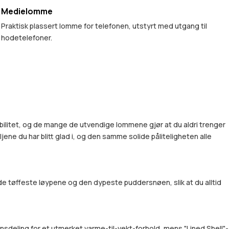
Medielomme
Praktisk plassert lomme for telefonen, utstyrt med utgang til
hodetelefoner.
obilitet, og de mange de utvendige lommene gjør at du aldri trenger
ene du har blitt glad i, og den samme solide påliteligheten alle
e tøffeste løypene og den dypeste puddersnøen, slik at du alltid
sdeling for et utmerket varme-til-vekt-forhold, mens "Lined Shell"-