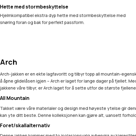
Hette med stormbeskyttelse
Hjelmkompatibel ekstra dyp hette med stormbeskyttelse med
snøring foran og bak for perfekt passform.
Arch
Arch-jakken er en ekte lagfavoritt og tilbyr topp all mountain-egen
å åpne glidelåsen igjen – Arch er laget for lange dager på fjellet. 
jakkene våre tilbyr, er Arch laget for å sette utfor de største fjellene
All Mountain
Takket være våre materialer og design med høyeste ytelse gir denn
kan yte ditt beste. Denne kolleksjonen kan gjøre alt, uansett forhold
Foret/skallalternativ
Denne jakken kommer med to isolasjonsvalg avhengig av kjørestilen d