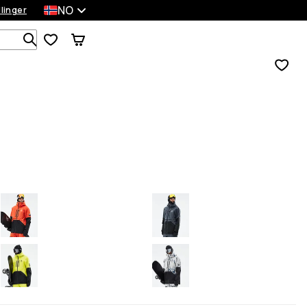
NO
llinger
Søk blant 1 000+ produkter