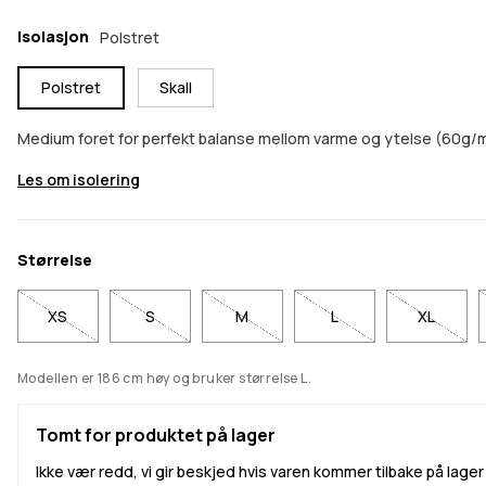
Isolasjon
Polstret
Polstret
Skall
Medium foret for perfekt balanse mellom varme og ytelse (60g/
Les om isolering
Størrelse
XS
S
M
L
XL
Modellen er 186 cm høy og bruker størrelse L.
Tomt for produktet på lager
Ikke vær redd, vi gir beskjed hvis varen kommer tilbake på lager