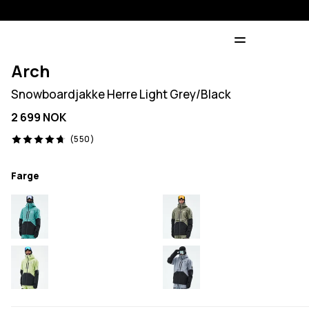
Arch
Snowboardjakke Herre Light Grey/Black
2 699 NOK
550 anmeldelser, 4.7/5
(550)
Farge