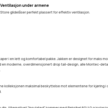
Ventilasjon under armene
Store glidelåser perfekt plassert for effektiv ventilasjon.
skaper i en lett og komfortabel pakke. Jakken er designet for maks m
Med en moderne, overdimensjonert drop tail-design, alle Montec-detalj
.
e kolleksjonen maksimal beskyttelse mot elementene for kjøring i d
.
in. Alternativet "Insulated" kommer med fleksibel 60/40 g isolasjon