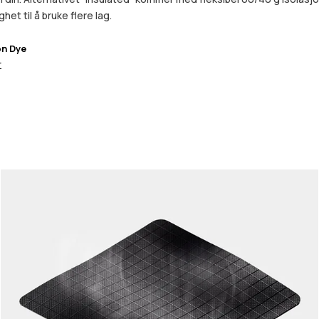
het til å bruke flere lag.
on Dye
r