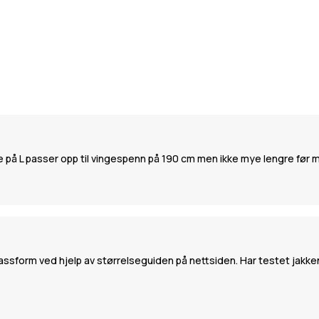
på L passer opp til vingespenn på 190 cm men ikke mye lengre før man
ssform ved hjelp av størrelseguiden på nettsiden. Har testet jakken t