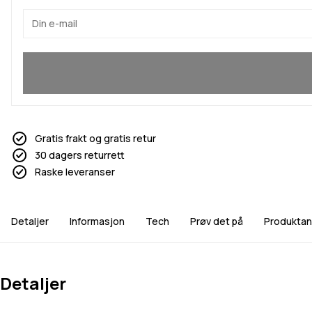
Ja, jeg vil bli med
Gratis frakt og gratis retur
30 dagers returrett
Raske leveranser
Detaljer
Informasjon
Tech
Prøv det på
Produktan
Detaljer