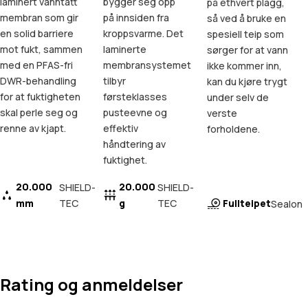
laminert vanntatt
bygger seg opp
på ethvert plagg,
membran som gir
på innsiden fra
så ved å bruke en
en solid barriere
kroppsvarme. Det
spesiell teip som
mot fukt, sammen
laminerte
sørger for at vann
med en PFAS-fri
membransystemet
ikke kommer inn,
DWR-behandling
tilbyr
kan du kjøre trygt
for at fuktigheten
førsteklasses
under selv de
skal perle seg og
pusteevne og
verste
renne av kjapt.
effektiv
forholdene.
håndtering av
fuktighet.
20.000
20.000
SHIELD-
SHIELD-
mm
TEC
g
TEC
Fullteipet
Sealon
Rating og anmeldelser