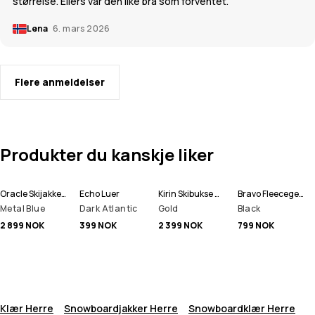
størrelse. Ellers var den like bra som forventet.
Lena
6. mars 2026
Flere anmeldelser
Produkter du kanskje liker
Oracle Skijakke Herre
Echo Luer
Kirin Skibukse Herre
Bravo Fleecegenser Herre
Metal Blue
Dark Atlantic
Gold
Black
2 899 NOK
399 NOK
2 399 NOK
799 NOK
Klær Herre
Snowboardjakker Herre
Snowboardklær Herre