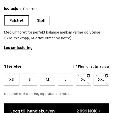
Isolasjon
Polstret
Polstret
Skall
Medium foret for perfekt balanse mellom varme og ytelse
(60g/m2 kropp, 40g/m2 ermer og hette).
Les om isolering
Størrelse
Finn din størrelse
XS
S
M
L
XL
- Størrelse XL er i
XXL
- Størr
Modellen er 186 cm høy og bruker størrelse L.
Legg til i handlekurven
2 899 NOK