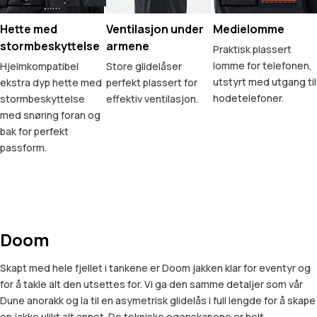
Hette med
Ventilasjon under
Medielomme
stormbeskyttelse
armene
Praktisk plassert
lomme for telefonen,
Hjelmkompatibel
Store glidelåser
utstyrt med utgang til
ekstra dyp hette med
perfekt plassert for
hodetelefoner.
stormbeskyttelse
effektiv ventilasjon.
med snøring foran og
bak for perfekt
passform.
Doom
Skapt med hele fjellet i tankene er Doom jakken klar for eventyr og
for å takle alt den utsettes for. Vi ga den samme detaljer som vår
Dune anorakk og la til en asymetrisk glidelås i full lengde for å skape
en jakke ulikt alt annet. De tekniske egenskapene er helt