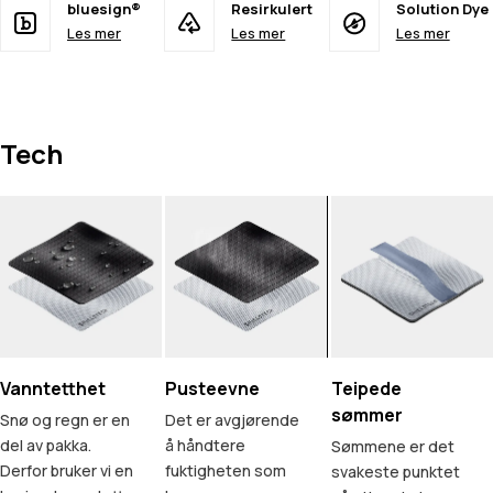
bluesign®
Resirkulert
Solution Dye
Les mer
Les mer
Les mer
Tech
Vanntetthet
Pusteevne
Teipede
sømmer
Snø og regn er en
Det er avgjørende
del av pakka.
å håndtere
Sømmene er det
Derfor bruker vi en
fuktigheten som
svakeste punktet