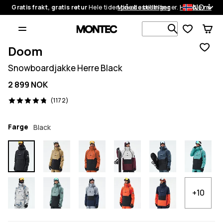
NO
Gratis frakt, gratis retur
Hele tiden på alle bestillinger.
Mine bestillinger
Handle nå
Søk blant 1
Doom
Snowboardjakke Herre Black
2 899 NOK
1172 anmeldelser, 4.8/5
(1172)
Farge
Black
+10