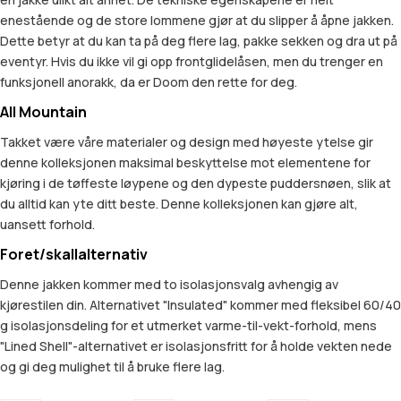
enestående og de store lommene gjør at du slipper å åpne jakken.
Dette betyr at du kan ta på deg flere lag, pakke sekken og dra ut på
eventyr. Hvis du ikke vil gi opp frontglidelåsen, men du trenger en
funksjonell anorakk, da er Doom den rette for deg.
All Mountain
Takket være våre materialer og design med høyeste ytelse gir
denne kolleksjonen maksimal beskyttelse mot elementene for
kjøring i de tøffeste løypene og den dypeste puddersnøen, slik at
du alltid kan yte ditt beste. Denne kolleksjonen kan gjøre alt,
uansett forhold.
Foret/skallalternativ
Denne jakken kommer med to isolasjonsvalg avhengig av
kjørestilen din. Alternativet "Insulated" kommer med fleksibel 60/40
g isolasjonsdeling for et utmerket varme-til-vekt-forhold, mens
"Lined Shell"-alternativet er isolasjonsfritt for å holde vekten nede
og gi deg mulighet til å bruke flere lag.