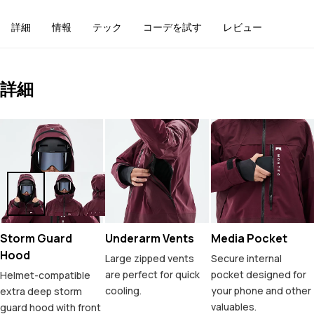
詳細
情報
テック
コーデを試す
レビュー
詳細
Storm Guard
Underarm Vents
Media Pocket
Hood
Large zipped vents
Secure internal
are perfect for quick
pocket designed for
Helmet-compatible
cooling.
your phone and other
extra deep storm
valuables.
guard hood with front