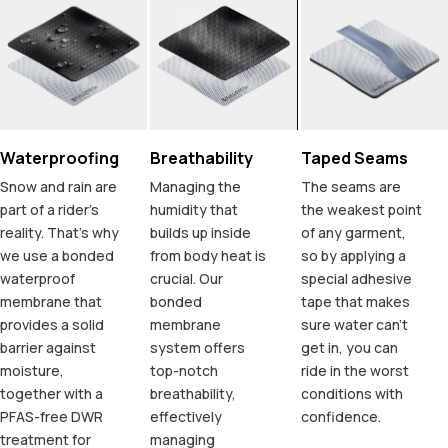
Waterproofing
Breathability
Taped Seams
Snow and rain are
Managing the
The seams are
part of a rider's
humidity that
the weakest point
reality. That's why
builds up inside
of any garment,
we use a bonded
from body heat is
so by applying a
waterproof
crucial. Our
special adhesive
membrane that
bonded
tape that makes
provides a solid
membrane
sure water can't
barrier against
system offers
get in, you can
moisture,
top-notch
ride in the worst
together with a
breathability,
conditions with
PFAS-free DWR
effectively
confidence.
treatment for
managing