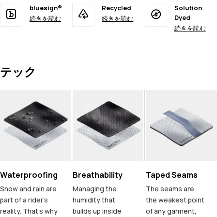
bluesign®
Recycled
Solution
Dyed
続きを読む
続きを読む
続きを読む
テック
Waterproofing
Breathability
Taped Seams
Snow and rain are
Managing the
The seams are
part of a rider's
humidity that
the weakest point
reality. That's why
builds up inside
of any garment,