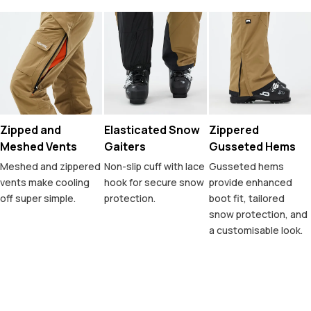
Zipped and
Elasticated Snow
Zippered
Meshed Vents
Gaiters
Gusseted Hems
Meshed and zippered
Non-slip cuff with lace
Gusseted hems
vents make cooling
hook for secure snow
provide enhanced
off super simple.
protection.
boot fit, tailored
snow protection, and
a customisable look.