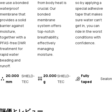
we use a bonded
from body heat is
so by applying a
waterproof
crucial. Our
special adhesive
membrane that
bonded
tape that makes
provides a solid
membrane
sure water can't
barrier against
system offers
get in, you can
moisture,
top-notch
ride in the worst
together with a
breathability,
conditions with
PFAS-free DWR
effectively
confidence.
treatment for
managing
rapid water
moisture.
beading and
runoff.
20.000
20.000
Fully
SHIELD-
SHIELD-
Sealon
mm
TEC
g
TEC
taped
評価とレビュー