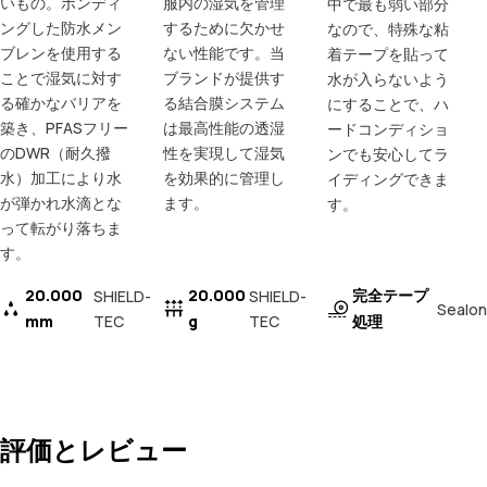
いもの。ボンディ
服内の湿気を管理
中で最も弱い部分
ングした防水メン
するために欠かせ
なので、特殊な粘
ブレンを使用する
ない性能です。当
着テープを貼って
ことで湿気に対す
ブランドが提供す
水が入らないよう
る確かなバリアを
る結合膜システム
にすることで、ハ
築き、PFASフリー
は最高性能の透湿
ードコンディショ
のDWR（耐久撥
性を実現して湿気
ンでも安心してラ
水）加工により水
を効果的に管理し
イディングできま
が弾かれ水滴とな
ます。
す。
って転がり落ちま
す。
20.000
20.000
完全テープ
SHIELD-
SHIELD-
Sealon
mm
TEC
g
TEC
処理
評価とレビュー