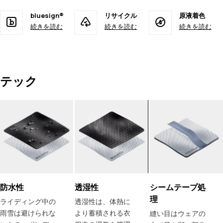
bluesign®
リサイクル
原液着色
続きを読む
続きを読む
続きを読む
テック
防水性
透湿性
シームテープ処
理
ライディング中の
透湿性は、体熱に
雨雪は避けられな
より蓄積される衣
縫い目はウェアの