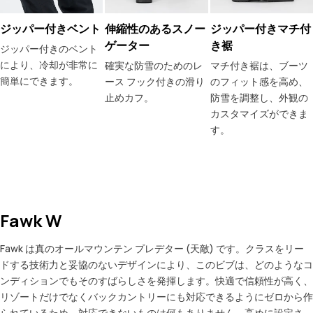
ジッパー付きベント
伸縮性のあるスノー
ジッパー付きマチ付
ゲーター
き裾
ジッパー付きのベント
により、冷却が非常に
確実な防雪のためのレ
マチ付き裾は、ブーツ
簡単にできます。
ース フック付きの滑り
のフィット感を高め、
止めカフ。
防雪を調整し、外観の
カスタマイズができま
す。
Fawk W
Fawk は真のオールマウンテン プレデター (天敵) です。クラスをリー
ドする技術力と妥協のないデザインにより、このビブは、どのようなコ
ンディションでもそのすばらしさを発揮します。快適で信頼性が高く、
リゾートだけでなくバックカントリーにも対応できるようにゼロから作
られているため、対応できないものは何もありません。高めに設定さ