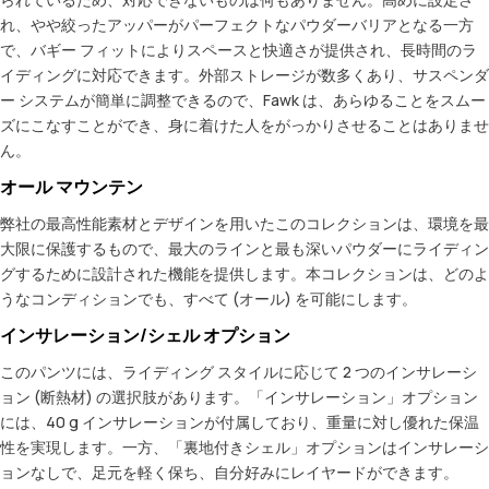
れ、やや絞ったアッパーがパーフェクトなパウダーバリアとなる一方
で、バギー フィットによりスペースと快適さが提供され、長時間のラ
イディングに対応できます。外部ストレージが数多くあり、サスペンダ
ー システムが簡単に調整できるので、Fawk は、あらゆることをスムー
ズにこなすことができ、身に着けた人をがっかりさせることはありませ
ん。
オール マウンテン
弊社の最高性能素材とデザインを用いたこのコレクションは、環境を最
大限に保護するもので、最大のラインと最も深いパウダーにライディン
グするために設計された機能を提供します。本コレクションは、どのよ
うなコンディションでも、すべて (オール) を可能にします。
インサレーション/シェル オプション
このパンツには、ライディング スタイルに応じて 2 つのインサレーシ
ョン (断熱材) の選択肢があります。「インサレーション」オプション
には、40 g インサレーションが付属しており、重量に対し優れた保温
性を実現します。一方、「裏地付きシェル」オプションはインサレーシ
ョンなしで、足元を軽く保ち、自分好みにレイヤードができます。