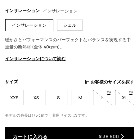
インサレーション
インサレーション
インサレーション
シェル
暖かさとパフォーマンスのパーフェクトなバランスを実現する中
重量の断熱材 (全体 40gsm)。
インサレーションについて読む
サイズ
お客様のサイズを探す
XXS
XS
S
M
L
- サイズLは在
XL
- サ
モデルの身長は175 cmで、着用サイズはSです。
カートに入れる
¥ 38 600