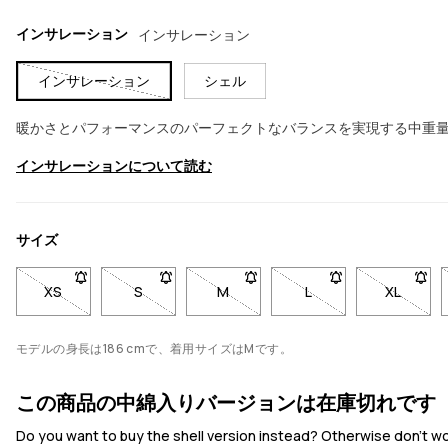
インサレーション
インサレーション
インサレーション
シェル
暖かさとパフォーマンスのパーフェクトなバランスを実現する中重量の断熱
インサレーションについて読む
サイズ
XS
- サイズXSは在庫切れです。在庫が戻ったときに通知を受け
S
- サイズSは在庫切れです。在庫が戻ったときに
M
- サイズMは在庫切れです。在庫
L
- サイズLは在庫切
XL
- サイ
モデルの身長は186 cmで、着用サイズはMです。
この商品の中綿入りバージョンは在庫切れです
Do you want to buy the shell version instead? Otherwise don't worr