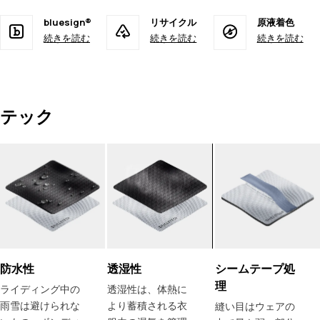
bluesign®
リサイクル
原液着色
続きを読む
続きを読む
続きを読む
テック
防水性
透湿性
シームテープ処
理
ライディング中の
透湿性は、体熱に
雨雪は避けられな
より蓄積される衣
縫い目はウェアの