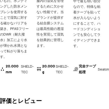
いもの。ボンディ
服内の湿気を管理
中で最も弱い部分
ングした防水メン
するために欠かせ
なので、特殊な粘
ブレンを使用する
ない性能です。当
着テープを貼って
ことで湿気に対す
ブランドが提供す
水が入らないよう
る確かなバリアを
る結合膜システム
にすることで、ハ
築き、PFASフリー
は最高性能の透湿
ードコンディショ
のDWR（耐久撥
性を実現して湿気
ンでも安心してラ
水）加工により水
を効果的に管理し
イディングできま
が弾かれ水滴とな
ます。
す。
って転がり落ちま
す。
20.000
20.000
完全テープ
SHIELD-
SHIELD-
Sealon
mm
TEC
g
TEC
処理
評価とレビュー