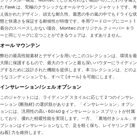
た Fawk は、究極のクラシックなオールマウンテン ジャケットです。考
え抜かれたデザイン、頑丈な耐久性、最悪の冬の嵐の中でもドライな状
態と快適さを保証する耐候性が特徴です。冬用ワードローブにコート 1
着分のスペースしかない場合、Montec のオリジナル クィーバー キラ
ーと同じリーグに立つことができるウェアは、まずありません。
オール マウンテン
弊社の最高性能素材とデザインを用いたこのコレクションは、環境を最
大限に保護するもので、最大のラインと最も深いパウダーにライディン
グするために設計された機能を提供します。本コレクションは、どのよ
うなコンディションでも、すべて (オール) を可能にします。
インサレーション/シェル オプション
このジャケットには、ライディング スタイルに応じて 2 つのインサレ
ーション (断熱材) の選択肢があります。「インサレーション」オプシ
ョンには、汎用性の高い 60/40 g インサレーション スプリットが付属
しており、優れた軽暖性能を実現します。一方、「裏地付きシェル」オ
プションはインサレーションなしで、足を軽く保ち、レイヤリング (重
ね着) 力を維持します。