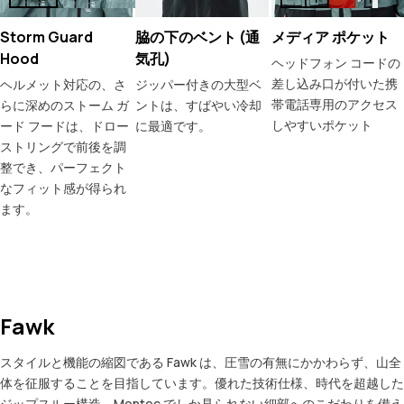
Storm Guard
脇の下のベント (通
メディア ポケット
Hood
気孔)
ヘッドフォン コードの
差し込み口が付いた携
ヘルメット対応の、さ
ジッパー付きの大型ベ
帯電話専用のアクセス
らに深めのストーム ガ
ントは、すばやい冷却
しやすいポケット
ード フードは、ドロー
に最適です。
ストリングで前後を調
整でき、パーフェクト
なフィット感が得られ
ます。
Fawk
スタイルと機能の縮図である Fawk は、圧雪の有無にかかわらず、山全
体を征服することを目指しています。優れた技術仕様、時代を超越した
ジップスルー構造、Montec でしか見られない細部へのこだわりを備え