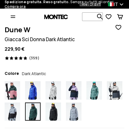
Spedizione gratuita. Reso gratuito.
Sempre su tutti gli ordini.
IT
I Miei Ordini
Compra ora
Cerca tra 1 
Dune W
Giacca Sci Donna Dark Atlantic
229,90 €
359 recensioni, 4.9/5
(359)
Colore
Dark Atlantic