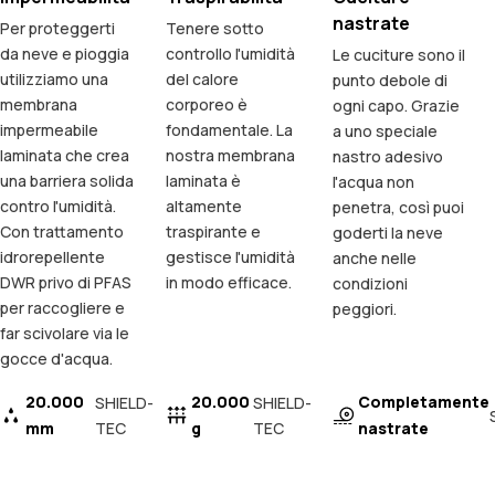
nastrate
Per proteggerti
Tenere sotto
da neve e pioggia
controllo l'umidità
Le cuciture sono il
utilizziamo una
del calore
punto debole di
membrana
corporeo è
ogni capo. Grazie
impermeabile
fondamentale. La
a uno speciale
laminata che crea
nostra membrana
nastro adesivo
una barriera solida
laminata è
l'acqua non
contro l'umidità.
altamente
penetra, così puoi
Con trattamento
traspirante e
goderti la neve
idrorepellente
gestisce l'umidità
anche nelle
DWR privo di PFAS
in modo efficace.
condizioni
per raccogliere e
peggiori.
far scivolare via le
gocce d'acqua.
20.000
20.000
Completamente
SHIELD-
SHIELD-
mm
TEC
g
TEC
nastrate