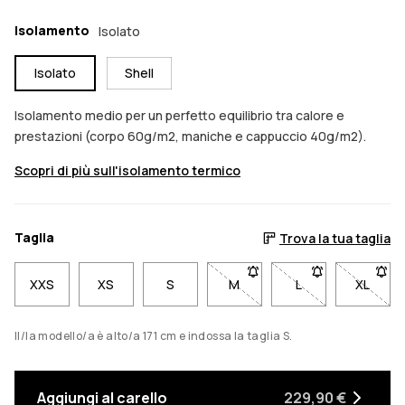
Isolamento
Isolato
Isolato
Shell
Isolamento medio per un perfetto equilibrio tra calore e
prestazioni (corpo 60g/m2, maniche e cappuccio 40g/m2).
Scopri di più sull'isolamento termico
Taglia
Trova la tua taglia
XXS
XS
S
M
- Taglia M non disponibile. C
L
- Taglia L non dis
XL
- Tagli
Il/la modello/a è alto/a 171 cm e indossa la taglia S.
Aggiungi al carello
229,90 €