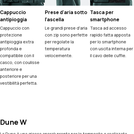
Cappuccio
Prese d'aria sotto
Tasca per
antipioggia
l'ascella
smartphone
Cappuccio con
Le grandi prese d'aria
Tasca ad accesso
protezione
con zip sono perfette
rapido fatta apposta
antipioggia extra
per regolate la
per lo smartphone
profonda e
temperatura
con uscita interna per
compatibile con il
velocemente.
il cavo delle cuffie.
casco, con coulisse
anteriore e
posteriore per una
vestibilità perfetta.
Dune W
La Dune è una giacca anorak pronta per le tempeste e realizzata