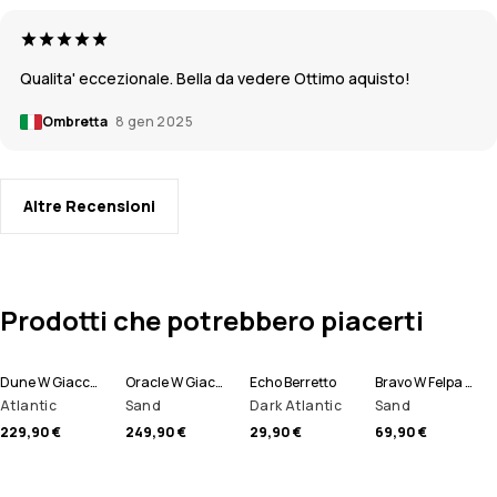
Qualita' eccezionale. Bella da vedere Ottimo aquisto!
Ombretta
8 gen 2025
Altre Recensioni
Prodotti che potrebbero piacerti
Dune W Giacca Snowboard Donna
Oracle W Giacca Sci Donna
Echo Berretto
Bravo W Felpa Pile Donna
Atlantic
Sand
Dark Atlantic
Sand
229,90 €
249,90 €
29,90 €
69,90 €