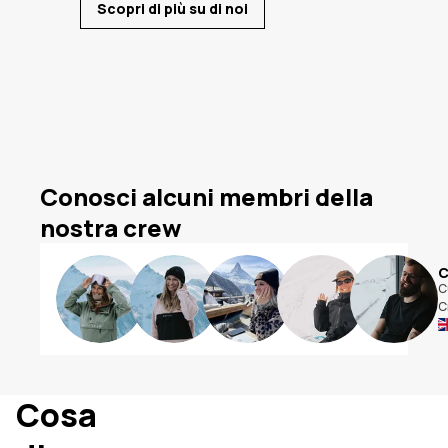
Scopri di più su di noi
Conosci alcuni membri della
nostra crew
Bianca
Corinna
Kaylie
Julia
C
Customer
Customer
Customer
Customer
C
Crew
Crew
Crew
Crew
C
Austria
Austria
US
Svezia
Cosa