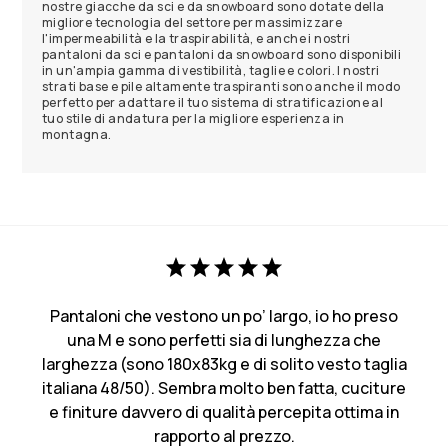
nostre giacche da sci e da snowboard sono dotate della
migliore tecnologia del settore per massimizzare
l'impermeabilità e la traspirabilità, e anche i nostri
pantaloni da sci e pantaloni da snowboard sono disponibili
in un'ampia gamma di vestibilità, taglie e colori. I nostri
strati base e pile altamente traspiranti sono anche il modo
perfetto per adattare il tuo sistema di stratificazione al
tuo stile di andatura per la migliore esperienza in
montagna.
Pantaloni che vestono un po’ largo, io ho preso
una M e sono perfetti sia di lunghezza che
larghezza (sono 180x83kg e di solito vesto taglia
italiana 48/50). Sembra molto ben fatta, cuciture
e finiture davvero di qualità percepita ottima in
rapporto al prezzo.