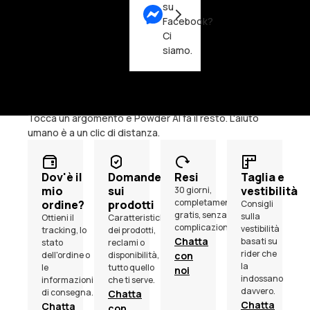
su
Facebook?
Ci
siamo.
Di cosa hai bisogno?
Tocca un argomento e Powder AI fa il resto. L'aiuto
umano è a un clic di distanza.
Dov'è il
Domande
Resi
Taglia e
mio
sui
vestibilità
30 giorni,
completamente
ordine?
prodotti
Consigli
gratis, senza
sulla
Ottieni il
Caratteristiche
complicazioni.
vestibilità
tracking, lo
dei prodotti,
Chatta
basati su
stato
reclami o
rider che
dell'ordine o
disponibilità,
con
la
le
tutto quello
noi
indossano
informazioni
che ti serve.
davvero.
di consegna.
Chatta
Chatta
Chatta
con