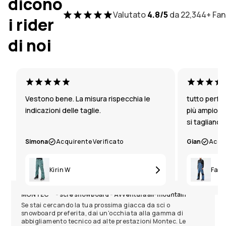
dicono
Valutato
4.8/5
da 22,344+ Fan
i rider
di noi
Vestono bene. La misura rispecchia le
tutto perfet
indicazioni delle taglie.
più ampio a
si tagliano c
Simona
Acquirente Verificato
Gian
Acqui
Kirin W
Faw
MONTEC™ - sci e snowboard - Avventura all-mountain
Se stai cercando la tua prossima giacca da sci o
snowboard preferita, dai un'occhiata alla gamma di
abbigliamento tecnico ad alte prestazioni Montec. Le