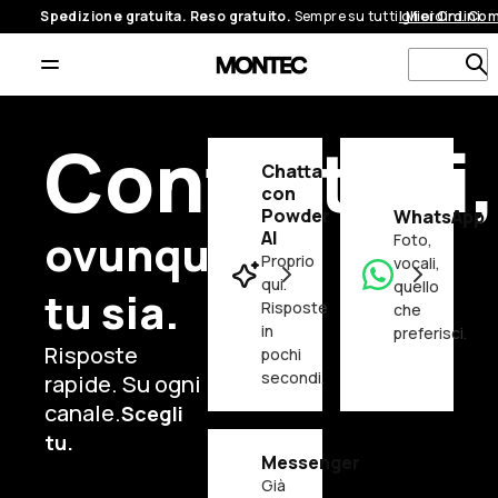
Spedizione gratuita. Reso gratuito.
Sempre su tutti gli ordini.
I Miei Ordini
Com
C
Contattaci,
Chatta
con
Powder
WhatsApp
ovunque
AI
Foto,
Proprio
vocali,
qui.
quello
tu sia.
Risposte
che
in
preferisci.
Risposte
pochi
secondi.
rapide. Su ogni
canale.
Scegli
tu.
Messenger
Già