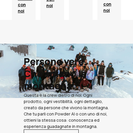
con
con
noi
noi
noi
Persone vere.
Che amano la
montagna.
Questa è la crew dietro di noi. Ogni
prodotto, ogni vestibilità, ogni dettaglio,
creato da persone che vivono la montagna.
Che tu parli con Powder AI o con uno di noi,
ottieni la stessa cosa: conoscenza ed
esperienza guadagnate in montagna.