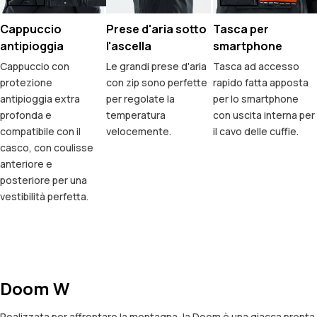
Cappuccio
Prese d'aria sotto
Tasca per
antipioggia
l'ascella
smartphone
Cappuccio con
Le grandi prese d'aria
Tasca ad accesso
protezione
con zip sono perfette
rapido fatta apposta
antipioggia extra
per regolate la
per lo smartphone
profonda e
temperatura
con uscita interna per
compatibile con il
velocemente.
il cavo delle cuffie.
casco, con coulisse
anteriore e
posteriore per una
vestibilità perfetta.
Doom W
Realizzata per affrontare la montagna, la Doom è una giacca pronta