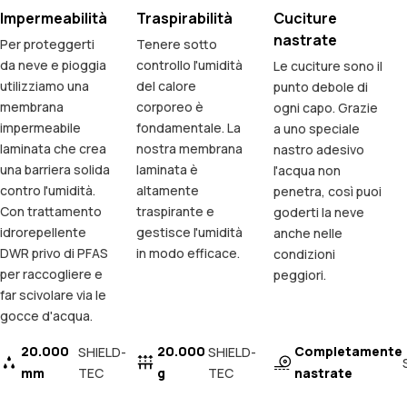
Impermeabilità
Traspirabilità
Cuciture
nastrate
Per proteggerti
Tenere sotto
da neve e pioggia
controllo l'umidità
Le cuciture sono il
utilizziamo una
del calore
punto debole di
membrana
corporeo è
ogni capo. Grazie
impermeabile
fondamentale. La
a uno speciale
laminata che crea
nostra membrana
nastro adesivo
una barriera solida
laminata è
l'acqua non
contro l'umidità.
altamente
penetra, così puoi
Con trattamento
traspirante e
goderti la neve
idrorepellente
gestisce l'umidità
anche nelle
DWR privo di PFAS
in modo efficace.
condizioni
per raccogliere e
peggiori.
far scivolare via le
gocce d'acqua.
20.000
20.000
Completamente
SHIELD-
SHIELD-
mm
TEC
g
TEC
nastrate