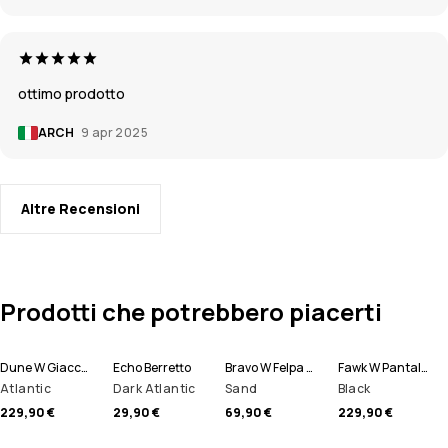
ottimo prodotto
ARCH
9 apr 2025
Altre Recensioni
Prodotti che potrebbero piacerti
Dune W Giacca Sci Donna
Echo Berretto
Bravo W Felpa Pile Donna
Fawk W Pantaloni Sci Donna
Atlantic
Dark Atlantic
Sand
Black
229,90 €
29,90 €
69,90 €
229,90 €