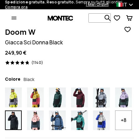
Spedizione gratuita. Reso gratuito.
Sempre su tutti gli ordini.
IT
I Miei Ordini
Compra ora
Cerca tra 1 
Doom W
Giacca Sci Donna Black
249,90 €
1140 recensioni, 4.8/5
(1140)
Colore
Black
+8