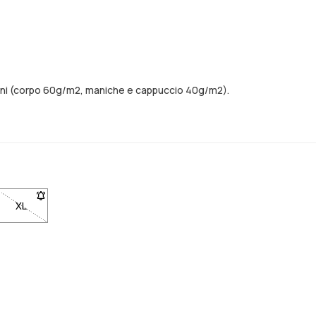
zioni (corpo 60g/m2, maniche e cappuccio 40g/m2).
ndo sarà di nuovo disponibile
avvisato quando sarà di nuovo disponibile
 per essere avvisato quando sarà di nuovo disponibile
ibile. Clicca per essere avvisato quando sarà di nuovo disponibile
 L non disponibile. Clicca per essere avvisato quando sarà di nuovo di
XL
- Taglia XL non disponibile. Clicca per essere avvisato quando s