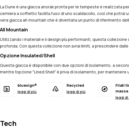
La Dune è una giacca anorak pronta per le tempeste e realizzata per 
cerniera a soffietto facilita l'uso di uno scaldacollo, così che potrai
vera giacca all-mountain che è diventata un punto di riferimento del
All Mountain
Utilizzando i materiali e il design più performanti, questa collezion
profonda. Con questa collezione non avrai limiti, a prescindere dall
Opzione Insulated/Shell
Questa giacca è disponibile con due opzioni di isolamento, a seconda
mentre l'opzione "Lined Shell" è priva di isolamento, per mantenere una
bluesign®
Recycled
Filati ti
massa
leggi di piú
leggi di piú
leggi di
Tech