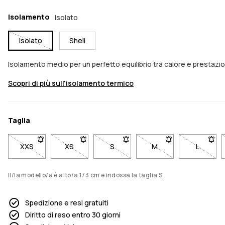
Isolamento
Isolato
Isolato
Shell
Isolamento medio per un perfetto equilibrio tra calore e presta
Scopri di più sull'isolamento termico
Taglia
XXS
- Taglia XXS non disponibile. Clicca per essere avvisato qua
XS
- Taglia XS non disponibile. Clicca per essere 
S
- Taglia S non disponibile. Clicca
M
- Taglia M non dispon
L
- Taglia
Il/la modello/a è alto/a 173 cm e indossa la taglia S.
Spedizione e resi gratuiti
Diritto di reso entro 30 giorni