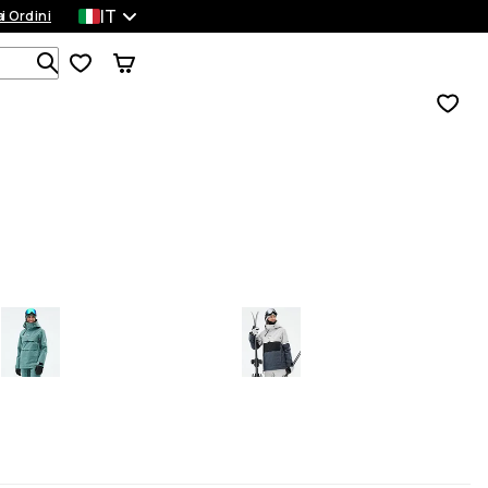
IT
a
ei Ordini
Cerca tra 1 000+ prodotti