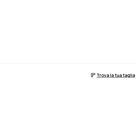
Trova la tua taglia
sponibile
arà di nuovo disponibile