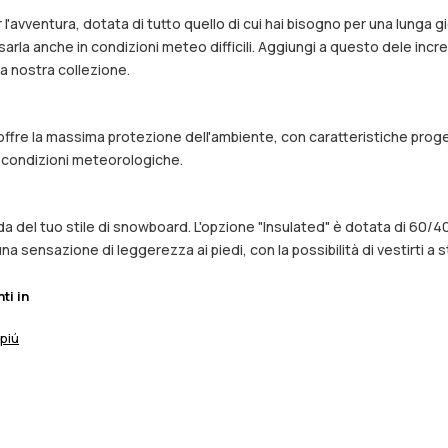
l'avventura, dotata di tutto quello di cui hai bisogno per una lunga
 usarla anche in condizioni meteo difficili. Aggiungi a questo dele incr
la nostra collezione.
e offre la massima protezione dell'ambiente, con caratteristiche proge
e condizioni meteorologiche.
 del tuo stile di snowboard. L'opzione "Insulated" è dotata di 60/40
 sensazione di leggerezza ai piedi, con la possibilità di vestirti a st
nti in
 piú