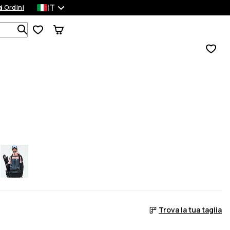
IT
a
ei Ordini
Cerca tra 1 000+ prodotti
Trova la tua taglia