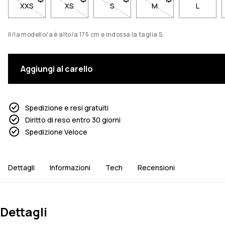
XXS
- Taglia XXS non disponibile. Clicca per essere avvisato qua
XS
- Taglia XS non disponibile. Clicca per essere 
S
- Taglia S non disponibile. Clicca
M
- Taglia M non dispon
L
Il/la modello/a è alto/a 175 cm e indossa la taglia S.
Aggiungi al carello
Spedizione e resi gratuiti
Diritto di reso entro 30 giorni
Spedizione Veloce
Dettagli
Informazioni
Tech
Recensioni
Dettagli