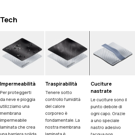
Tech
Impermeabilità
Traspirabilità
Cuciture
nastrate
Per proteggerti
Tenere sotto
da neve e pioggia
controllo l'umidità
Le cuciture sono il
utilizziamo una
del calore
punto debole di
membrana
corporeo è
ogni capo. Grazie
impermeabile
fondamentale. La
a uno speciale
laminata che crea
nostra membrana
nastro adesivo
una barriera solida
laminata è
l'acqua non