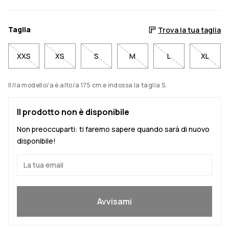
Taglia
Trova la tua taglia
XXS
XS
S
M
L
XL
Il/la modello/a è alto/a 175 cm e indossa la taglia S.
Il prodotto non è disponibile
Non preoccuparti: ti faremo sapere quando sarà di nuovo
disponibile!
Sì, voglio partecipare
Avvisami