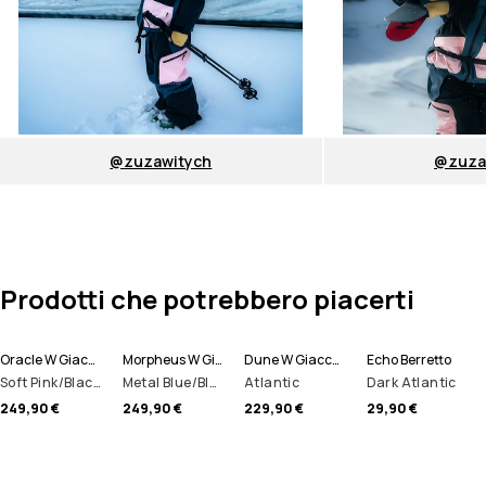
@zuzawitych
@zuza
Prodotti che potrebbero piacerti
Oracle W Giacca Snowboard Donna
Morpheus W Giacca Snowboard Donna
Dune W Giacca Sci Donna
Echo Berretto
Soft Pink/Black/Metal Blue
Metal Blue/Black/Soft Pink
Atlantic
Dark Atlantic
249,90 €
249,90 €
229,90 €
29,90 €