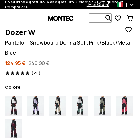
Spedizione gratuita. Reso gratuito.
Sempre su tutti gli ordini.
IT
I Miei Ordini
Compra ora
Cerca tra 1 
Dozer W
Pantaloni Snowboard Donna Soft Pink/Black/Metal
Blue
124,95 €
249,90 €
26 recensioni, 5/5
(26)
Colore