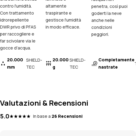
contro l'umidità.
altamente
penetra, così puoi
Con trattamento
traspirante e
goderti la neve
idrorepellente
gestisce l'umidità
anche nelle
DWR privo di PFAS
in modo efficace.
condizioni
per raccogliere e
peggiori.
far scivolare via le
gocce d'acqua.
20.000
20.000
Completamente
SHIELD-
SHIELD-
mm
TEC
g
TEC
nastrate
Valutazioni & Recensioni
5.0
In base a
26 Recensioni