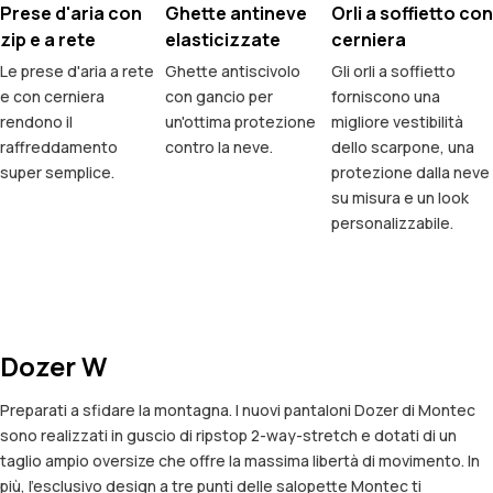
Prese d'aria con
Ghette antineve
Orli a soffietto con
zip e a rete
elasticizzate
cerniera
Le prese d'aria a rete
Ghette antiscivolo
Gli orli a soffietto
e con cerniera
con gancio per
forniscono una
rendono il
un'ottima protezione
migliore vestibilità
raffreddamento
contro la neve.
dello scarpone, una
super semplice.
protezione dalla neve
su misura e un look
personalizzabile.
Dozer W
Preparati a sfidare la montagna. I nuovi pantaloni Dozer di Montec
sono realizzati in guscio di ripstop 2-way-stretch e dotati di un
taglio ampio oversize che offre la massima libertà di movimento. In
più, l’esclusivo design a tre punti delle salopette Montec ti