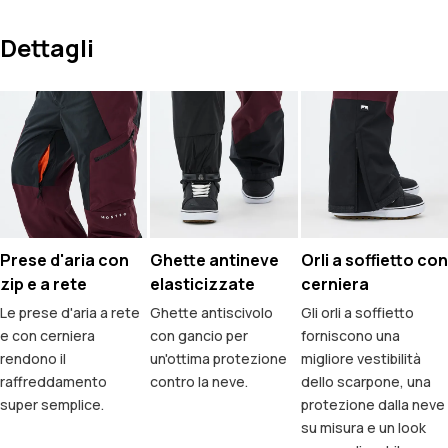
Dettagli
Prese d'aria con
Ghette antineve
Orli a soffietto con
zip e a rete
elasticizzate
cerniera
Le prese d'aria a rete
Ghette antiscivolo
Gli orli a soffietto
e con cerniera
con gancio per
forniscono una
rendono il
un'ottima protezione
migliore vestibilità
raffreddamento
contro la neve.
dello scarpone, una
super semplice.
protezione dalla neve
su misura e un look