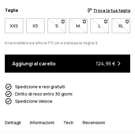
Taglia
Trova la tua taglia
XXS
XS
S
- Taglia S non disponibile. Clicca per e
M
- Taglia M non disponibile. C
L
- Taglia L non dis
XL
- Tagli
Il/la modello/a è alto/a 175 cm e indossa la taglia S.
Aggiungi al carello
124,95 €
Spedizione e resi gratuiti
Diritto di reso entro 30 giorni
Spedizione Veloce
Dettagli
Informazioni
Tech
Recensioni