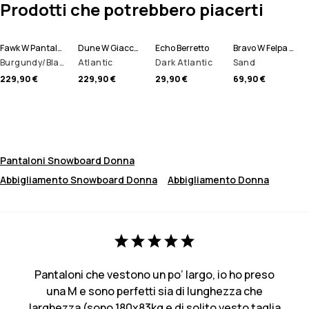
Prodotti che potrebbero piacerti
Fawk W Pantaloni Snowboard Donna
Dune W Giacca Sci Donna
Echo Berretto
Bravo W Felpa Pile Donna
Burgundy/Black
Atlantic
Dark Atlantic
Sand
229,90 €
229,90 €
29,90 €
69,90 €
Pantaloni Snowboard Donna
Abbigliamento Snowboard Donna
Abbigliamento Donna
Pantaloni che vestono un po’ largo, io ho preso
una M e sono perfetti sia di lunghezza che
larghezza (sono 180x83kg e di solito vesto taglia