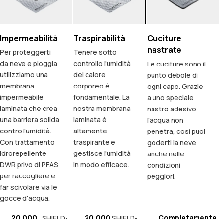
Impermeabilità
Traspirabilità
Cuciture
nastrate
Per proteggerti
Tenere sotto
da neve e pioggia
controllo l'umidità
Le cuciture sono il
utilizziamo una
del calore
punto debole di
membrana
corporeo è
ogni capo. Grazie
impermeabile
fondamentale. La
a uno speciale
laminata che crea
nostra membrana
nastro adesivo
una barriera solida
laminata è
l'acqua non
contro l'umidità.
altamente
penetra, così puoi
Con trattamento
traspirante e
goderti la neve
idrorepellente
gestisce l'umidità
anche nelle
DWR privo di PFAS
in modo efficace.
condizioni
per raccogliere e
peggiori.
far scivolare via le
gocce d'acqua.
20.000
20.000
Completamente
SHIELD-
SHIELD-