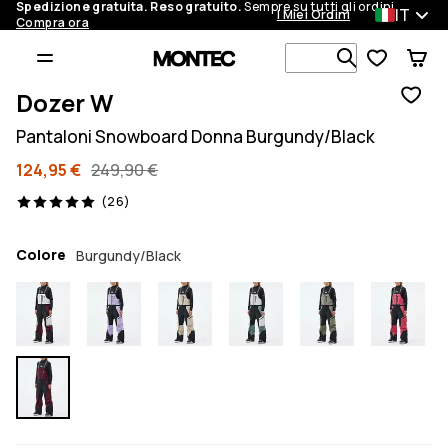
Spedizione gratuita. Reso gratuito.
Sempre su tutti gli ordini.
IT
I Miei Ordini
Compra ora
Cerca tra 1 
Dozer W
Pantaloni Snowboard Donna Burgundy/Black
124,95 €
249,90 €
26 recensioni, 5/5
(26)
Colore
Burgundy/Black