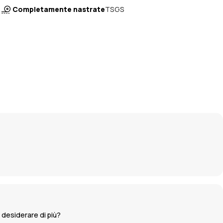
Completamente nastrate
TSGS
ò desiderare di più?