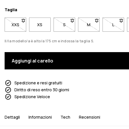
Taglia
XXS
- Taglia XXS non disponibile. Clicca per essere avvisato qua
XS
S
- Taglia S non disponibile. Clicca
M
- Taglia M non dispon
L
- Taglia
Il/la modello/a è alto/a 175 cm e indossa la taglia S.
Aggiungi al carello
Spedizione e resi gratuiti
Diritto di reso entro 30 giorni
Spedizione Veloce
Dettagli
Informazioni
Tech
Recensioni