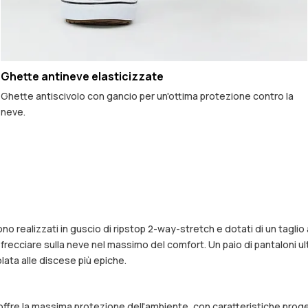
Ghette antineve elasticizzate
Ghette antiscivolo con gancio per un'ottima protezione contro la
neve.
no realizzati in guscio di ripstop 2-way-stretch e dotati di un taglio
frecciare sulla neve nel massimo del comfort. Un paio di pantaloni ultr
lata alle discese più epiche.
e offre la massima protezione dell'ambiente, con caratteristiche proge