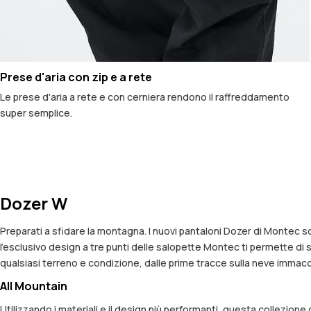
Prese d'aria con zip e a rete
Le prese d'aria a rete e con cerniera rendono il raffreddamento
super semplice.
Dozer W
Preparati a sfidare la montagna. I nuovi pantaloni Dozer di Montec so
l’esclusivo design a tre punti delle salopette Montec ti permette di s
qualsiasi terreno e condizione, dalle prime tracce sulla neve immaco
All Mountain
Utilizzando i materiali e il design più performanti, questa collezion