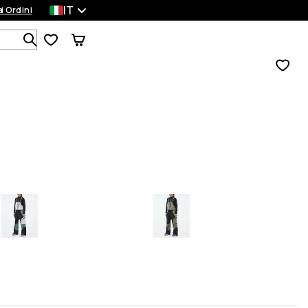
IT
a
ei Ordini
Cerca tra 1 000+ prodotti