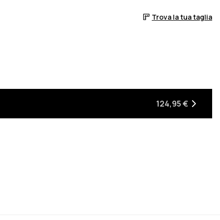
Trova la tua taglia
sponibile
arà di nuovo disponibile
124,95 €