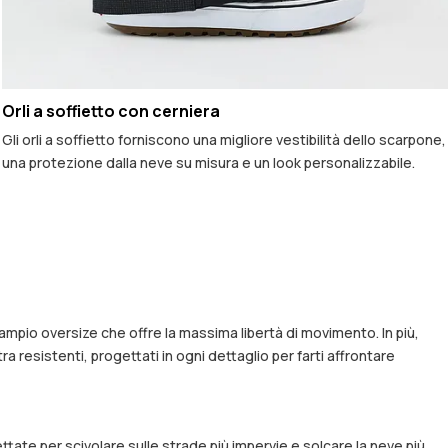
Orli a soffietto con cerniera
Gli orli a soffietto forniscono una migliore vestibilità dello scarpone,
una protezione dalla neve su misura e un look personalizzabile.
 ampio oversize che offre la massima libertà di movimento. In più,
a resistenti, progettati in ogni dettaglio per farti affrontare
ttate per scivolare sulle strade più impervie e solcare la neve più