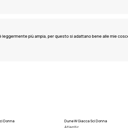
 è leggermente più ampia, per questo si adattano bene alle mie cosce
Sci Donna
Dune W Giacca Sci Donna
Atlantic