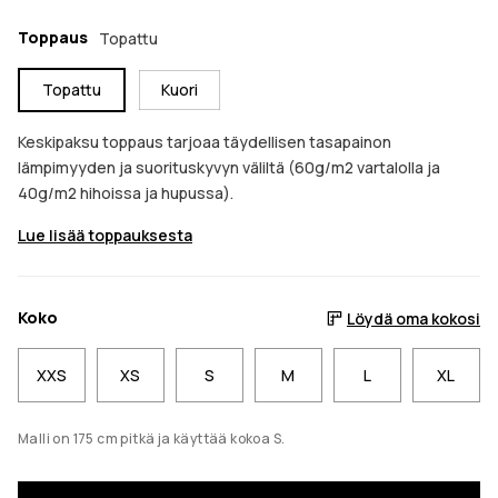
Toppaus
Topattu
Topattu
Kuori
Keskipaksu toppaus tarjoaa täydellisen tasapainon
lämpimyyden ja suorituskyvyn väliltä (60g/m2 vartalolla ja
40g/m2 hihoissa ja hupussa).
Lue lisää toppauksesta
Koko
Löydä oma kokosi
XXS
XS
S
M
L
XL
Malli on 175 cm pitkä ja käyttää kokoa S.