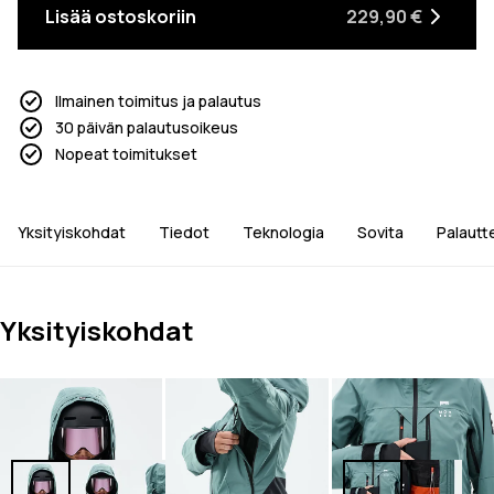
Lisää ostoskoriin
229,90 €
Ilmainen toimitus ja palautus
30 päivän palautusoikeus
Nopeat toimitukset
Yksityiskohdat
Tiedot
Teknologia
Sovita
Palautt
Yksityiskohdat