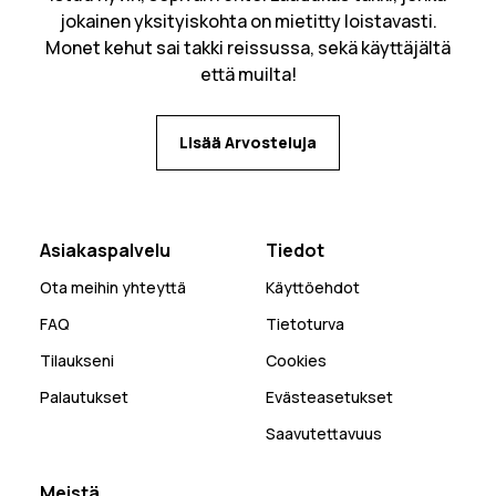
jokainen yksityiskohta on mietitty loistavasti.
Monet kehut sai takki reissussa, sekä käyttäjältä
että muilta!
Lisää Arvosteluja
Asiakaspalvelu
Tiedot
Ota meihin yhteyttä
Käyttöehdot
FAQ
Tietoturva
Tilaukseni
Cookies
Palautukset
Evästeasetukset
Saavutettavuus
Meistä