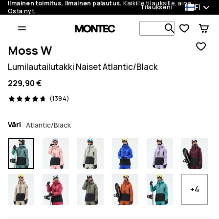
Ilmainen toimitus. Ilmainen palautus.
Kaikille tilauksille, aina.
FI
Tilaukseni
Osta nyt.
Etsi 1 000+ 
Moss W
Lumilautailutakki Naiset Atlantic/Black
229,90 €
1394 arvostelut, 4.7/5
(1394)
Väri
Atlantic/Black
+4