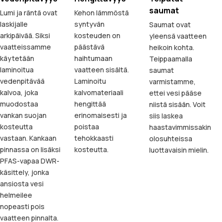
saumat
Lumi ja räntä ovat
Kehon lämmöstä
laskijalle
syntyvän
Saumat ovat
arkipäivää. Siksi
kosteuden on
yleensä vaatteen
vaatteissamme
päästävä
heikoin kohta.
käytetään
haihtumaan
Teippaamalla
laminoitua
vaatteen sisältä.
saumat
vedenpitävää
Laminoitu
varmistamme,
kalvoa, joka
kalvomateriaali
ettei vesi pääse
muodostaa
hengittää
niistä sisään. Voit
vankan suojan
erinomaisesti ja
siis laskea
kosteutta
poistaa
haastavimmissakin
vastaan. Kankaan
tehokkaasti
olosuhteissa
pinnassa on lisäksi
kosteutta.
luottavaisin mielin.
PFAS-vapaa DWR-
käsittely, jonka
ansiosta vesi
helmeilee
nopeasti pois
vaatteen pinnalta.