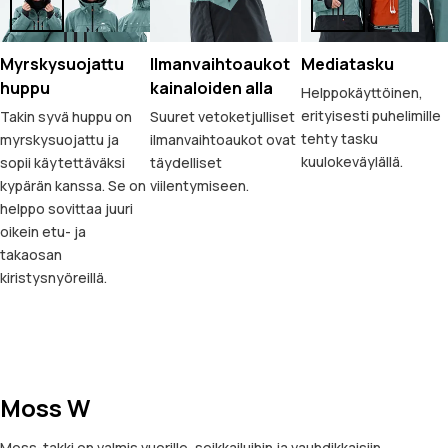
Myrskysuojattu
Ilmanvaihtoaukot
Mediatasku
huppu
kainaloiden alla
Helppokäyttöinen,
erityisesti puhelimille
Takin syvä huppu on
Suuret vetoketjulliset
tehty tasku
myrskysuojattu ja
ilmanvaihtoaukot ovat
kuulokeväylällä.
sopii käytettäväksi
täydelliset
kypärän kanssa. Se on
viilentymiseen.
helppo sovittaa juuri
oikein etu- ja
takaosan
kiristysnyöreillä.
Moss W
Moss-takki on valmis vuorille, seikkailuihin ja vauhdikkaisiin