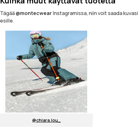
Kuinka muut käyttävät tuotetta
Tägää
@montecwear
Instagramissa, niin voit saada kuvasi
esille.
@chiara.lou_