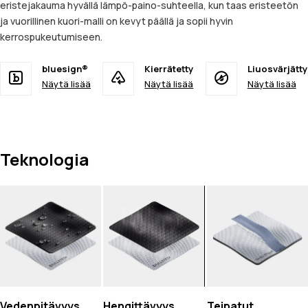
eristejakauma hyvällä lämpö-paino-suhteella, kun taas eristeetön
ja vuorillinen kuori-malli on kevyt päällä ja sopii hyvin
kerrospukeutumiseen.
bluesign®
Kierrätetty
Liuosvärjätty
Näytä lisää
Näytä lisää
Näytä lisää
Teknologia
Vedenpitävyys
Hengittävyys
Teipatut