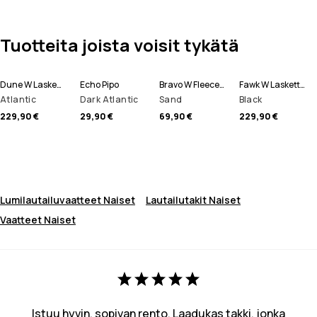
Tuotteita joista voisit tykätä
Dune W Laskettelutakki Naiset
Echo Pipo
Bravo W Fleecepaita Naiset
Fawk W Lasketteluhousut Naiset
Atlantic
Dark Atlantic
Sand
Black
229,90 €
29,90 €
69,90 €
229,90 €
Lumilautailuvaatteet Naiset
Lautailutakit Naiset
Vaatteet Naiset
Istuu hyvin, sopivan rento. Laadukas takki, jonka