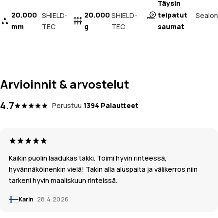
Täysin
20.000
20.000
teipatut
Sealon
SHIELD-
SHIELD-
mm
TEC
g
TEC
saumat
Arvioinnit & arvostelut
4.7
Perustuu
1394 Palautteet
Kaikin puolin laadukas takki. Toimi hyvin rinteessä,
hyvännäköinenkin vielä! Takin alla aluspaita ja välikerros niin
tarkeni hyvin maaliskuun rinteissä.
Karin
28.4.2026