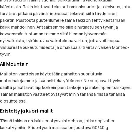
käänteisiin. Takin loistavat tekniset ominaisuudet ja toimivuus, jota
tarvitset pitkänä päivänä rinteessä, tekevät siitä täydellisen
paketin. Puistosta puuterilumelle tämä takki on tehty kestämään
kaikki mahdollinen. Antaaksemme sille ainutlaatuisen tyylin ja
kevyemmän tuntuman teimme siitä hieman lyhyemmän
nykyaikaista, tyköistuvaa vaikutelmaa varten, jotta voit luopua
ylisuuresta pukeutumisesta ja omaksua silti virtaviivaisen Montec-
tyylin.
All Mountain
Malliston vaatteissa käytetään parhaiten suoriutuvia
materiaalejamme ja suunnittelutyötämme. Ne suojaavat hyvin
säältä ja auttavat läpi korkeimpien tankojen ja sakeimpien tuiskujen.
Tämän malliston vaatteet pystyvät mihin tahansa missä tahansa
olosuhteissa.
Eristetty ja kuori-mallit
Tässä takissa on kaksi eristysvaihtoehtoa, jotka sopivat eri
laskutyyleihin. Eristetyssä mallissa on joustava 60/40 g