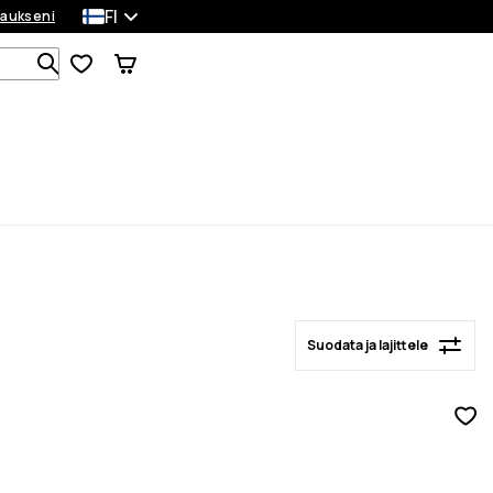
FI
laukseni
Suodata ja lajittele
Etsi 1 000+ tuotetta
Suodata ja lajittele