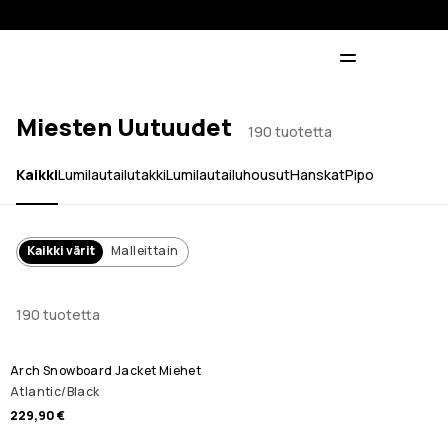
Miesten Uutuudet
190 tuotetta
Kaikki
Lumilautailutakki
Lumilautailuhousut
Hanskat
Pipo
Kaikki värit
Malleittain
190 tuotetta
Arch Snowboard Jacket Miehet
Atlantic/Black
229,90 €