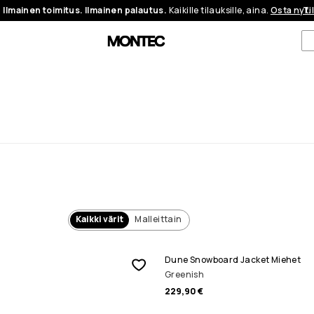
Ilmainen toimitus. Ilmainen palautus.
Kaikille tilauksille, aina.
Osta nyt.
Ti
Kaikki värit
Malleittain
Dune Snowboard Jacket Miehet
Greenish
229,90 €