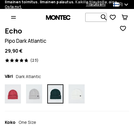
Ilmainen toimitus. Ilmainen palautus.
Kaikille tilauksille, aina.
FI
Tilaukseni
Osta nyt.
Etsi 1 000+ 
Echo
Pipo Dark Atlantic
29,90 €
23 arvostelut, 4.8/5
(23)
Väri
Dark Atlantic
Koko
One Size