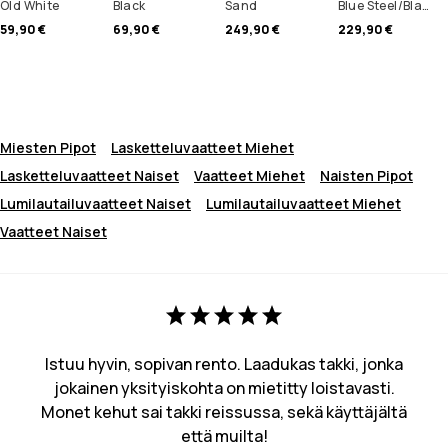
Old White
Black
Sand
Blue Steel/Black
59,90 €
69,90 €
249,90 €
229,90 €
Miesten Pipot
Lasketteluvaatteet Miehet
Lasketteluvaatteet Naiset
Vaatteet Miehet
Naisten Pipot
Lumilautailuvaatteet Naiset
Lumilautailuvaatteet Miehet
Vaatteet Naiset
Istuu hyvin, sopivan rento. Laadukas takki, jonka
jokainen yksityiskohta on mietitty loistavasti.
Monet kehut sai takki reissussa, sekä käyttäjältä
että muilta!