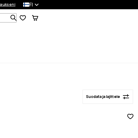
FI
laukseni
Suodata ja lajittele
Etsi 1 000+ tuotetta
Suodata ja lajittele