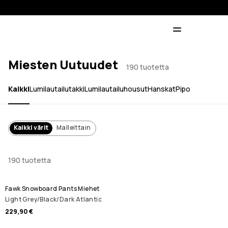
Miesten Uutuudet
190 tuotetta
Kaikki
Lumilautailutakki
Lumilautailuhousut
Hanskat
Pipo
Kaikki värit
Malleittain
190 tuotetta
Fawk Snowboard Pants Miehet
Light Grey/Black/Dark Atlantic
229,90 €