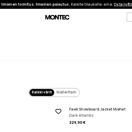
Ilmainen toimitus. Ilmainen palautus.
Kaikille tilauksille, aina.
Osta nyt.
Ti
Kaikki värit
Malleittain
Fawk Snowboard Jacket Miehet
Dark Atlantic
229,90 €