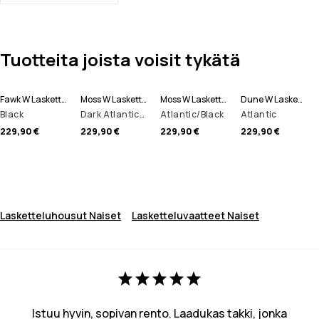
Tuotteita joista voisit tykätä
Fawk W Lasketteluhousut Naiset
Moss W Laskettelutakki Naiset
Moss W Laskettelutakki Naiset
Dune W Laskettelutakki Naiset
Black
Dark Atlantic/Black
Atlantic/Black
Atlantic
229,90 €
229,90 €
229,90 €
229,90 €
Lasketteluhousut Naiset
Lasketteluvaatteet Naiset
Istuu hyvin, sopivan rento. Laadukas takki, jonka