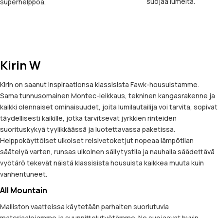
suojaa lumelta.
superhelppoa.
Kirin W
Kirin on saanut inspiraationsa klassisista Fawk-housuistamme.
Sama tunnusomainen Montec-leikkaus, tekninen kangasrakenne ja
kaikki olennaiset ominaisuudet, joita lumilautailija voi tarvita, sopivat
täydellisesti kaikille, jotka tarvitsevat jyrkkien rinteiden
suorituskykyä tyylikkäässä ja luotettavassa paketissa.
Helppokäyttöiset ulkoiset reisivetoketjut nopeaa lämpötilan
säätelyä varten, runsas ulkoinen säilytystila ja nauhalla säädettävä
vyötärö tekevät näistä klassisista housuista kaikkea muuta kuin
vanhentuneet.
All Mountain
Malliston vaatteissa käytetään parhaiten suoriutuvia
materiaalejamme ja suunnittelutyötämme. Ne suojaavat hyvin