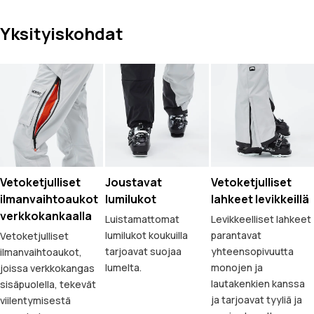
Yksityiskohdat
Vetoketjulliset
Joustavat
Vetoketjulliset
ilmanvaihtoaukot
lumilukot
lahkeet levikkeillä
verkkokankaalla
Luistamattomat
Levikkeelliset lahkeet
lumilukot koukuilla
parantavat
Vetoketjulliset
tarjoavat suojaa
yhteensopivuutta
ilmanvaihtoaukot,
lumelta.
monojen ja
joissa verkkokangas
lautakenkien kanssa
sisäpuolella, tekevät
ja tarjoavat tyyliä ja
viilentymisestä