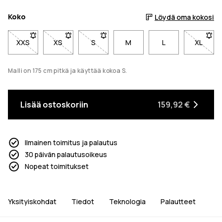
Koko
Löydä oma kokosi
XXS
- Koko XXS ei ole saatavilla. Napsauta saadaksesi ilmoitukse
XS
- Koko XS ei ole saatavilla. Napsauta saadaksesi i
S
- Koko S ei ole saatavilla. Napsauta sa
M
L
XL
- Koko 
Malli on 175 cm pitkä ja käyttää kokoa S.
Lisää ostoskoriin
159,92 €
Ilmainen toimitus ja palautus
30 päivän palautusoikeus
Nopeat toimitukset
Yksityiskohdat
Tiedot
Teknologia
Palautteet