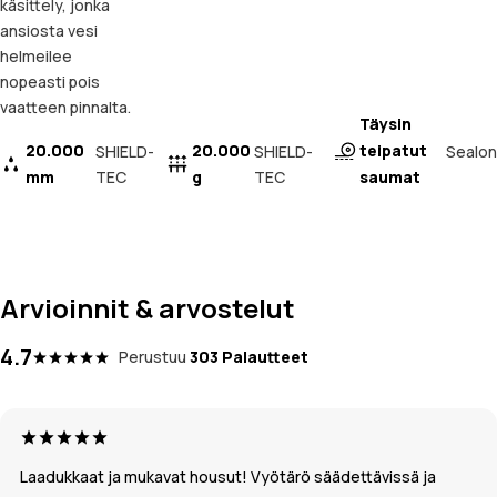
käsittely, jonka
ansiosta vesi
helmeilee
nopeasti pois
vaatteen pinnalta.
Täysin
20.000
20.000
teipatut
Sealon
SHIELD-
SHIELD-
mm
TEC
g
TEC
saumat
Arvioinnit & arvostelut
4.7
Perustuu
303 Palautteet
Laadukkaat ja mukavat housut! Vyötärö säädettävissä ja