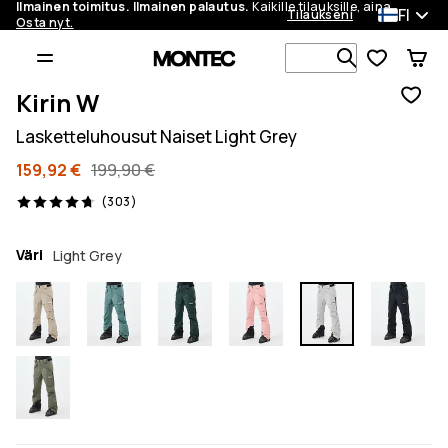
Ilmainen toimitus. Ilmainen palautus.
Kaikille tilauksille, aina.
FI
Tilaukseni
Osta nyt.
Etsi 1 000+ 
Kirin W
Lasketteluhousut Naiset Light Grey
159,92 €
199,90 €
303 arvostelut, 4.7/5
(303)
Väri
Light Grey