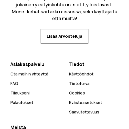
jokainen yksityiskohta on mietitty loistavasti.
Monet kehut sai takki reissussa, sekä käyttäjältä
että muilta!
Lisää Arvosteluja
Asiakaspalvelu
Tiedot
Ota meihin yhteyttä
Käyttöehdot
FAQ
Tietoturva
Tilaukseni
Cookies
Palautukset
Evästeasetukset
Saavutettavuus
Meistä