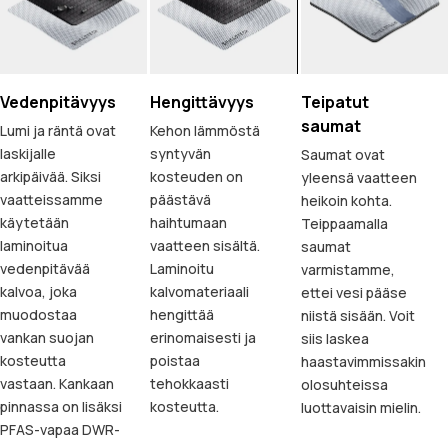
Vedenpitävyys
Hengittävyys
Teipatut
saumat
Lumi ja räntä ovat
Kehon lämmöstä
laskijalle
syntyvän
Saumat ovat
arkipäivää. Siksi
kosteuden on
yleensä vaatteen
vaatteissamme
päästävä
heikoin kohta.
käytetään
haihtumaan
Teippaamalla
laminoitua
vaatteen sisältä.
saumat
vedenpitävää
Laminoitu
varmistamme,
kalvoa, joka
kalvomateriaali
ettei vesi pääse
muodostaa
hengittää
niistä sisään. Voit
vankan suojan
erinomaisesti ja
siis laskea
kosteutta
poistaa
haastavimmissakin
vastaan. Kankaan
tehokkaasti
olosuhteissa
pinnassa on lisäksi
kosteutta.
luottavaisin mielin.
PFAS-vapaa DWR-