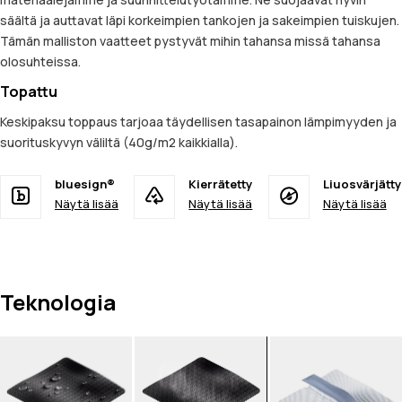
säältä ja auttavat läpi korkeimpien tankojen ja sakeimpien tuiskujen.
Tämän malliston vaatteet pystyvät mihin tahansa missä tahansa
olosuhteissa.
Topattu
Keskipaksu toppaus tarjoaa täydellisen tasapainon lämpimyyden ja
suorituskyvyn väliltä (40g/m2 kaikkialla).
bluesign®
Kierrätetty
Liuosvärjätty
Näytä lisää
Näytä lisää
Näytä lisää
Teknologia