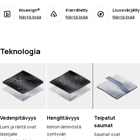
bluesign®
Kierrätetty
Liuosvärjätty
Näytä lisää
Näytä lisää
Näytä lisää
Teknologia
Vedenpitävyys
Hengittävyys
Teipatut
saumat
Lumi ja räntä ovat
Kehon lämmöstä
laskijalle
syntyvän
Saumat ovat