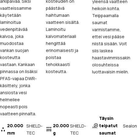
arkipäivää. Siksi
kosteuden on
yleensä vaatteen
vaatteissamme
päästävä
heikoin kohta.
käytetään
haihtumaan
Teippaamalla
laminoitua
vaatteen sisältä.
saumat
vedenpitävää
Laminoitu
varmistamme,
kalvoa, joka
kalvomateriaali
ettei vesi pääse
muodostaa
hengittää
niistä sisään. Voit
vankan suojan
erinomaisesti ja
siis laskea
kosteutta
poistaa
haastavimmissakin
vastaan. Kankaan
tehokkaasti
olosuhteissa
pinnassa on lisäksi
kosteutta.
luottavaisin mielin.
PFAS-vapaa DWR-
käsittely, jonka
ansiosta vesi
helmeilee
nopeasti pois
vaatteen pinnalta.
Täysin
20.000
20.000
teipatut
Sealon
SHIELD-
SHIELD-
mm
TEC
g
TEC
saumat