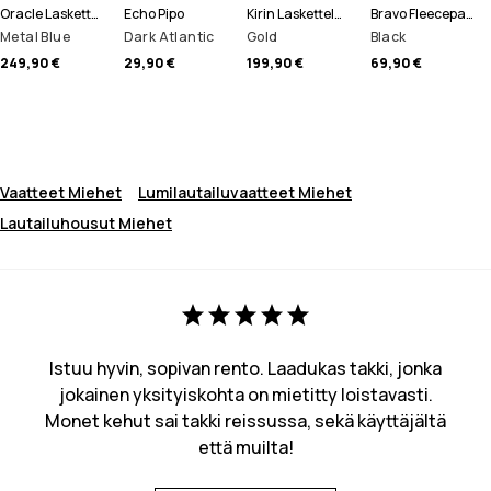
Oracle Laskettelutakki Miehet
Echo Pipo
Kirin Lasketteluhousut Miehet
Bravo Fleecepaita Miehet
Metal Blue
Dark Atlantic
Gold
Black
249,90 €
29,90 €
199,90 €
69,90 €
Vaatteet Miehet
Lumilautailuvaatteet Miehet
Lautailuhousut Miehet
Istuu hyvin, sopivan rento. Laadukas takki, jonka
jokainen yksityiskohta on mietitty loistavasti.
Monet kehut sai takki reissussa, sekä käyttäjältä
että muilta!