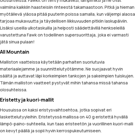
olosuhteissa. Fawkit on tehty mukaviksi, lämpimiksi ja ne ovat
valmiina kaikkiin haasteisiin rinteestä takamaastoon. Pitkä ja hieman
myötäilevä yläosa pitää puuterin poissa samalla, kun väljempi alaosa
tarjoaa mukavuutta ja täydellisen liikkuvuuden pitkiin laskupäiviin.
Lisäksi useilla ulkotaskuilla ja helposti säädettävillä henkseleillä
varustettuna Fawk on todellinen supersuorittaja, joka ei varmasti
jätä sinua pulaan!
All Mountain
Malliston vaatteissa käytetään parhaiten suoriutuvia
materiaalejamme ja suunnittelutyötämme. Ne suojaavat hyvin
säältä ja auttavat läpi korkeimpien tankojen ja sakeimpien tuiskujen.
Tämän malliston vaatteet pystyvät mihin tahansa missä tahansa
olosuhteissa.
Eristetty ja kuori-mallit
Housuissa on kaksi eristysvaihtoehtoa, jotka sopivat eri
laskettelutyyleihin. Eristetyssä mallissa on 40 g eristettä hyvällä
lämpö-paino-suhteella, kun taas eristeetön ja vuorillinen kuori-malli
on kevyt päällä ja sopii hyvin kerrospukeutumiseen.