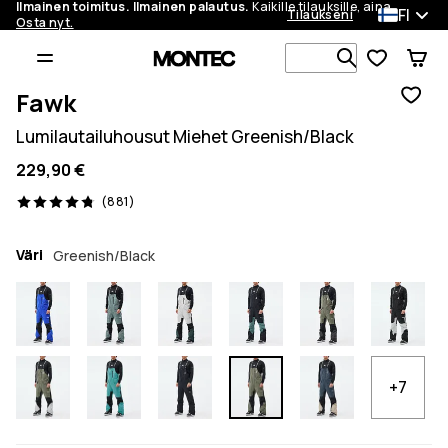
Ilmainen toimitus. Ilmainen palautus.
Kaikille tilauksille, aina.
FI
Tilaukseni
Osta nyt.
Etsi 1 000+ 
Fawk
Lumilautailuhousut Miehet Greenish/Black
229,90 €
881 arvostelut, 4.8/5
(881)
Väri
Greenish/Black
+7