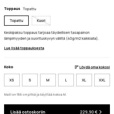
Toppaus
Topattu
Topattu
Kuori
Keskipaksu toppaus tarjoaa täydellisen tasapainon
lämpimyyden ja suorituskyvyn väliltä (40g/m2 kaikkialla).
Lue lisää toppauksesta
Koko
Löydä oma kokosi
XS
S
M
L
XL
XXL
Malli on 186 cm pitkä ja käyttää kokoa M.
Lisää ostoskoriin
229,90 €