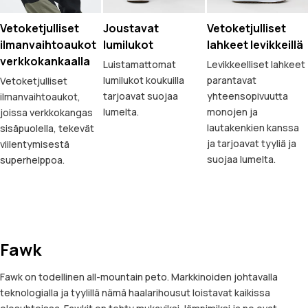
Vetoketjulliset
Joustavat
Vetoketjulliset
ilmanvaihtoaukot
lumilukot
lahkeet levikkeillä
verkkokankaalla
Luistamattomat
Levikkeelliset lahkeet
lumilukot koukuilla
parantavat
Vetoketjulliset
tarjoavat suojaa
yhteensopivuutta
ilmanvaihtoaukot,
lumelta.
monojen ja
joissa verkkokangas
lautakenkien kanssa
sisäpuolella, tekevät
ja tarjoavat tyyliä ja
viilentymisestä
suojaa lumelta.
superhelppoa.
Fawk
Fawk on todellinen all-mountain peto. Markkinoiden johtavalla
teknologialla ja tyylillä nämä haalarihousut loistavat kaikissa