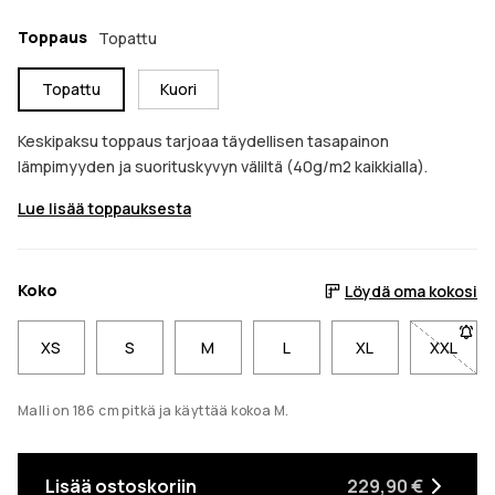
Toppaus
Topattu
Topattu
Kuori
Keskipaksu toppaus tarjoaa täydellisen tasapainon
lämpimyyden ja suorituskyvyn väliltä (40g/m2 kaikkialla).
Lue lisää toppauksesta
Koko
Löydä oma kokosi
XS
S
M
L
XL
XXL
- Koko 
Malli on 186 cm pitkä ja käyttää kokoa M.
Lisää ostoskoriin
229,90 €