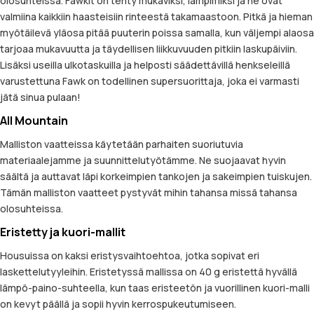
olosuhteissa. Fawkit on tehty mukaviksi, lämpimiksi ja ne ovat
valmiina kaikkiin haasteisiin rinteestä takamaastoon. Pitkä ja hieman
myötäilevä yläosa pitää puuterin poissa samalla, kun väljempi alaosa
tarjoaa mukavuutta ja täydellisen liikkuvuuden pitkiin laskupäiviin.
Lisäksi useilla ulkotaskuilla ja helposti säädettävillä henkseleillä
varustettuna Fawk on todellinen supersuorittaja, joka ei varmasti
jätä sinua pulaan!
All Mountain
Malliston vaatteissa käytetään parhaiten suoriutuvia
materiaalejamme ja suunnittelutyötämme. Ne suojaavat hyvin
säältä ja auttavat läpi korkeimpien tankojen ja sakeimpien tuiskujen.
Tämän malliston vaatteet pystyvät mihin tahansa missä tahansa
olosuhteissa.
Eristetty ja kuori-mallit
Housuissa on kaksi eristysvaihtoehtoa, jotka sopivat eri
laskettelutyyleihin. Eristetyssä mallissa on 40 g eristettä hyvällä
lämpö-paino-suhteella, kun taas eristeetön ja vuorillinen kuori-malli
on kevyt päällä ja sopii hyvin kerrospukeutumiseen.