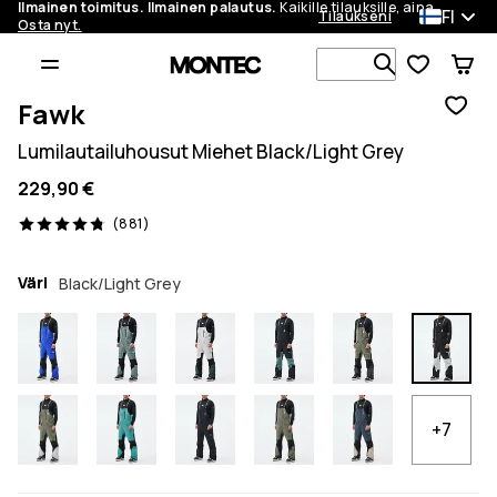
Ilmainen toimitus. Ilmainen palautus.
Kaikille tilauksille, aina.
FI
Tilaukseni
Osta nyt.
Etsi 1 000+ 
Fawk
Lumilautailuhousut Miehet Black/Light Grey
229,90 €
881 arvostelut, 4.8/5
(881)
Väri
Black/Light Grey
+7