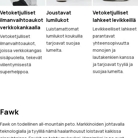
Vetoketjulliset
Joustavat
Vetoketjulliset
ilmanvaihtoaukot
lumilukot
lahkeet levikkeillä
verkkokankaalla
Luistamattomat
Levikkeelliset lahkeet
lumilukot koukuilla
parantavat
Vetoketjulliset
tarjoavat suojaa
yhteensopivuutta
ilmanvaihtoaukot,
lumelta.
monojen ja
joissa verkkokangas
lautakenkien kanssa
sisäpuolella, tekevät
ja tarjoavat tyyliä ja
viilentymisestä
suojaa lumelta.
superhelppoa.
Fawk
Fawk on todellinen all-mountain peto. Markkinoiden johtavalla
teknologialla ja tyylillä nämä haalarihousut loistavat kaikissa