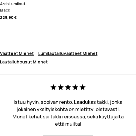
Arch Lumilautailuhousut Miehet
Black
229,90 €
Vaatteet Miehet
Lumilautailuvaatteet Miehet
Lautailuhousut Miehet
Istuu hyvin, sopivan rento. Laadukas takki, jonka
jokainen yksityiskohta on mietitty loistavasti.
Monet kehut sai takki reissussa, sekä käyttäjältä
että muilta!