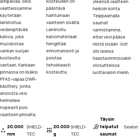
arkipäivää. Siksi
kosteuden on
yleensä vaatteen
vaatteissamme
päästävä
heikoin kohta.
käytetään
haihtumaan
Teippaamalla
laminoitua
vaatteen sisältä.
saumat
vedenpitävää
Laminoitu
varmistamme,
kalvoa, joka
kalvomateriaali
ettei vesi pääse
muodostaa
hengittää
niistä sisään. Voit
vankan suojan
erinomaisesti ja
siis laskea
kosteutta
poistaa
haastavimmissakin
vastaan. Kankaan
tehokkaasti
olosuhteissa
pinnassa on lisäksi
kosteutta.
luottavaisin mielin.
PFAS-vapaa DWR-
käsittely, jonka
ansiosta vesi
helmeilee
nopeasti pois
vaatteen pinnalta.
Täysin
20.000
20.000
teipatut
Sealon
SHIELD-
SHIELD-
mm
TEC
g
TEC
saumat