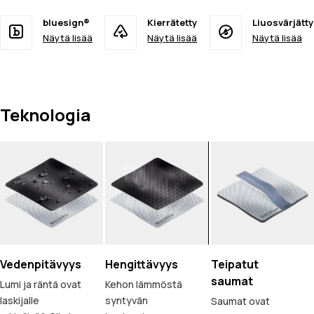
bluesign®
Kierrätetty
Liuosvärjätty
Näytä lisää
Näytä lisää
Näytä lisää
Teknologia
Vedenpitävyys
Hengittävyys
Teipatut
saumat
Lumi ja räntä ovat
Kehon lämmöstä
laskijalle
syntyvän
Saumat ovat