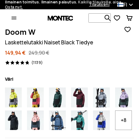
Ilmainen toimitus. Ilmainen palautus.
Kaikille tilauksille, aina.
FI
Tilaukseni
Osta nyt.
Etsi 1 000+ 
Doom W
Laskettelutakki Naiset Black Tiedye
149,94 €
249,90 €
1139 arvostelut, 4.8/5
(1139)
Väri
+8