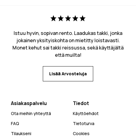
Istuu hyvin, sopivan rento. Laadukas takki, jonka
jokainen yksityiskohta on mietitty loistavasti.
Monet kehut sai takki reissussa, sekä käyttäjältä
että muilta!
Lisää Arvosteluja
Asiakaspalvelu
Tiedot
Ota meihin yhteyttä
Käyttöehdot
FAQ
Tietoturva
Tilaukseni
Cookies