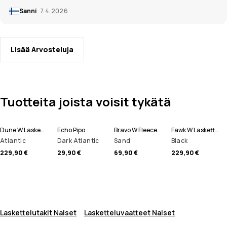
Sanni
7.4.2026
Lisää Arvosteluja
Tuotteita joista voisit tykätä
Dune W Laskettelutakki Naiset
Echo Pipo
Bravo W Fleecepaita Naiset
Fawk W Lasketteluhousut Naiset
Atlantic
Dark Atlantic
Sand
Black
229,90 €
29,90 €
69,90 €
229,90 €
Laskettelutakit Naiset
Lasketteluvaatteet Naiset