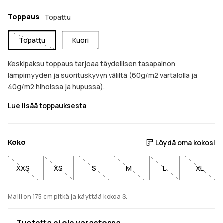
Toppaus
Topattu
Topattu
Kuori
Keskipaksu toppaus tarjoaa täydellisen tasapainon
lämpimyyden ja suorituskyvyn väliltä (60g/m2 vartalolla ja
40g/m2 hihoissa ja hupussa).
Lue lisää toppauksesta
Koko
Löydä oma kokosi
XXS
XS
S
M
L
XL
Malli on 175 cm pitkä ja käyttää kokoa S.
Tuotetta ei ole varastossa