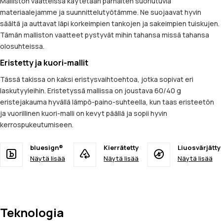
Malliston vaatteissa käytetään parhaiten suoriutuvia
materiaalejamme ja suunnittelutyötämme. Ne suojaavat hyvin
säältä ja auttavat läpi korkeimpien tankojen ja sakeimpien tuiskujen.
Tämän malliston vaatteet pystyvät mihin tahansa missä tahansa
olosuhteissa.
Eristetty ja kuori-mallit
Tässä takissa on kaksi eristysvaihtoehtoa, jotka sopivat eri
laskutyyleihin. Eristetyssä mallissa on joustava 60/40 g
eristejakauma hyvällä lämpö-paino-suhteella, kun taas eristeetön
ja vuorillinen kuori-malli on kevyt päällä ja sopii hyvin
kerrospukeutumiseen.
bluesign®
Kierrätetty
Liuosvärjätty
Näytä lisää
Näytä lisää
Näytä lisää
Teknologia