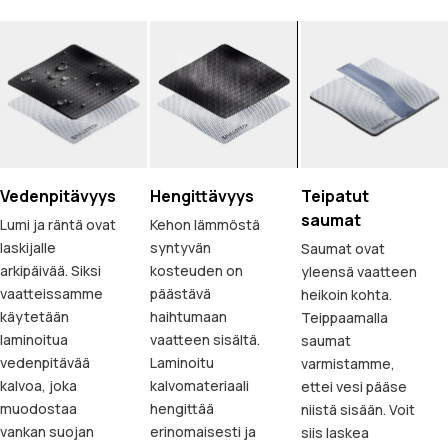
Vedenpitävyys
Hengittävyys
Teipatut
saumat
Lumi ja räntä ovat
Kehon lämmöstä
laskijalle
syntyvän
Saumat ovat
arkipäivää. Siksi
kosteuden on
yleensä vaatteen
vaatteissamme
päästävä
heikoin kohta.
käytetään
haihtumaan
Teippaamalla
laminoitua
vaatteen sisältä.
saumat
vedenpitävää
Laminoitu
varmistamme,
kalvoa, joka
kalvomateriaali
ettei vesi pääse
muodostaa
hengittää
niistä sisään. Voit
vankan suojan
erinomaisesti ja
siis laskea