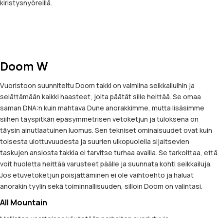
kiristysnyöreillä.
Doom W
Vuoristoon suunniteltu Doom takki on valmiina seikkailuihin ja
selättämään kaikki haasteet, joita päätät sille heittää. Se omaa
saman DNA:n kuin mahtava Dune anorakkimme, mutta lisäsimme
siihen täyspitkän epäsymmetrisen vetoketjun ja tuloksena on
täysin ainutlaatuinen luomus. Sen tekniset ominaisuudet ovat kuin
toisesta ulottuvuudesta ja suurien ulkopuolella sijaitsevien
taskujen ansiosta takkia ei tarvitse turhaa availla. Se tarkoittaa, että
voit huoletta heittää varusteet päälle ja suunnata kohti seikkailuja.
Jos etuvetoketjun poisjättäminen ei ole vaihtoehto ja haluat
anorakin tyylin sekä toiminnallisuuden, silloin Doom on valintasi.
All Mountain