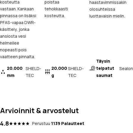
kosteutta
poistaa
haastavimmissakin
vastaan. Kankaan
tehokkaasti
olosuhteissa
pinnassa on lisäksi
kosteutta.
luottavaisin mielin.
PFAS-vapaa DWR-
käsittely, jonka
ansiosta vesi
helmeilee
nopeasti pois
vaatteen pinnalta.
Täysin
20.000
20.000
teipatut
Sealon
SHIELD-
SHIELD-
mm
TEC
g
TEC
saumat
Arvioinnit & arvostelut
4.8
Perustuu
1139 Palautteet