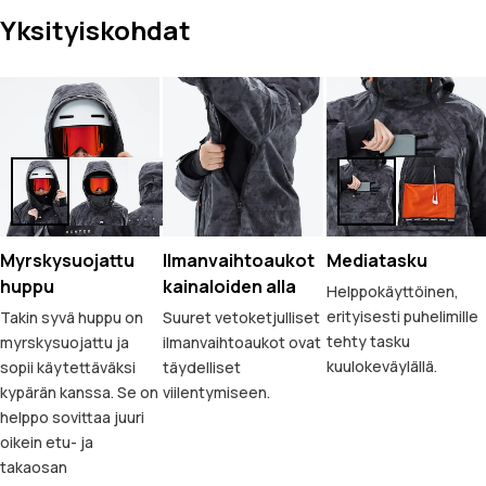
Yksityiskohdat
Myrskysuojattu
Ilmanvaihtoaukot
Mediatasku
huppu
kainaloiden alla
Helppokäyttöinen,
erityisesti puhelimille
Takin syvä huppu on
Suuret vetoketjulliset
tehty tasku
myrskysuojattu ja
ilmanvaihtoaukot ovat
kuulokeväylällä.
sopii käytettäväksi
täydelliset
kypärän kanssa. Se on
viilentymiseen.
helppo sovittaa juuri
oikein etu- ja
takaosan