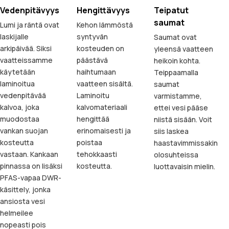
Vedenpitävyys
Hengittävyys
Teipatut
saumat
Lumi ja räntä ovat
Kehon lämmöstä
laskijalle
syntyvän
Saumat ovat
arkipäivää. Siksi
kosteuden on
yleensä vaatteen
vaatteissamme
päästävä
heikoin kohta.
käytetään
haihtumaan
Teippaamalla
laminoitua
vaatteen sisältä.
saumat
vedenpitävää
Laminoitu
varmistamme,
kalvoa, joka
kalvomateriaali
ettei vesi pääse
muodostaa
hengittää
niistä sisään. Voit
vankan suojan
erinomaisesti ja
siis laskea
kosteutta
poistaa
haastavimmissakin
vastaan. Kankaan
tehokkaasti
olosuhteissa
pinnassa on lisäksi
kosteutta.
luottavaisin mielin.
PFAS-vapaa DWR-
käsittely, jonka
ansiosta vesi
helmeilee
nopeasti pois