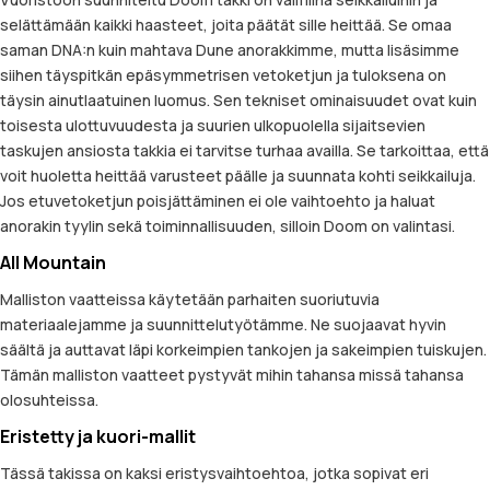
selättämään kaikki haasteet, joita päätät sille heittää. Se omaa
saman DNA:n kuin mahtava Dune anorakkimme, mutta lisäsimme
siihen täyspitkän epäsymmetrisen vetoketjun ja tuloksena on
täysin ainutlaatuinen luomus. Sen tekniset ominaisuudet ovat kuin
toisesta ulottuvuudesta ja suurien ulkopuolella sijaitsevien
taskujen ansiosta takkia ei tarvitse turhaa availla. Se tarkoittaa, että
voit huoletta heittää varusteet päälle ja suunnata kohti seikkailuja.
Jos etuvetoketjun poisjättäminen ei ole vaihtoehto ja haluat
anorakin tyylin sekä toiminnallisuuden, silloin Doom on valintasi.
All Mountain
Malliston vaatteissa käytetään parhaiten suoriutuvia
materiaalejamme ja suunnittelutyötämme. Ne suojaavat hyvin
säältä ja auttavat läpi korkeimpien tankojen ja sakeimpien tuiskujen.
Tämän malliston vaatteet pystyvät mihin tahansa missä tahansa
olosuhteissa.
Eristetty ja kuori-mallit
Tässä takissa on kaksi eristysvaihtoehtoa, jotka sopivat eri