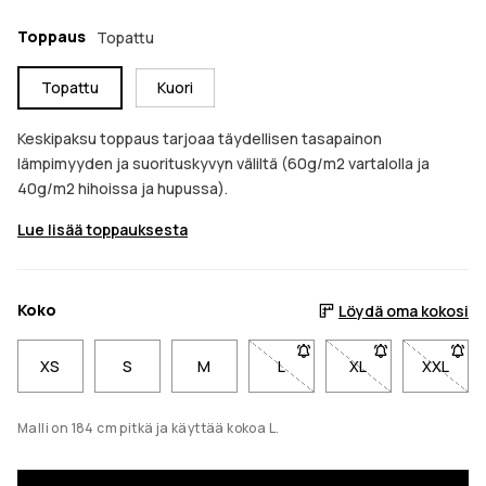
Toppaus
Topattu
Topattu
Kuori
Keskipaksu toppaus tarjoaa täydellisen tasapainon
lämpimyyden ja suorituskyvyn väliltä (60g/m2 vartalolla ja
40g/m2 hihoissa ja hupussa).
Lue lisää toppauksesta
Koko
Löydä oma kokosi
XS
S
M
L
- Koko L ei ole saatavilla. 
XL
- Koko XL ei ole 
XXL
- Koko 
Malli on 184 cm pitkä ja käyttää kokoa L.