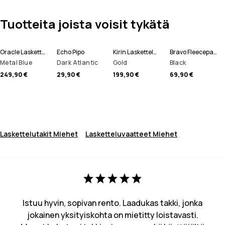
Tuotteita joista voisit tykätä
Oracle Laskettelutakki Miehet
Echo Pipo
Kirin Lasketteluhousut Miehet
Bravo Fleecepaita Miehet
Metal Blue
Dark Atlantic
Gold
Black
249,90 €
29,90 €
199,90 €
69,90 €
Laskettelutakit Miehet
Lasketteluvaatteet Miehet
Istuu hyvin, sopivan rento. Laadukas takki, jonka
jokainen yksityiskohta on mietitty loistavasti.