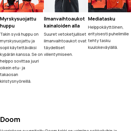
Myrskysuojattu
Ilmanvaihtoaukot
Mediatasku
huppu
kainaloiden alla
Helppokäyttöinen,
erityisesti puhelimille
Takin syvä huppu on
Suuret vetoketjulliset
tehty tasku
myrskysuojattu ja
ilmanvaihtoaukot ovat
kuulokeväylällä.
sopii käytettäväksi
täydelliset
kypärän kanssa. Se on
viilentymiseen.
helppo sovittaa juuri
oikein etu- ja
takaosan
kiristysnyöreillä.
Doom
Vuoristoon suunniteltu Doom takki on valmiina seikkailuihin ja