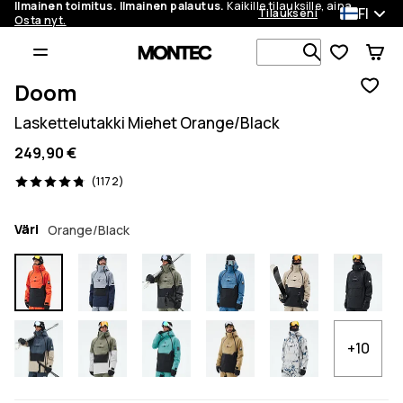
Ilmainen toimitus. Ilmainen palautus.
Kaikille tilauksille, aina.
FI
Tilaukseni
Osta nyt.
Etsi 1 000+ 
Doom
Laskettelutakki Miehet Orange/Black
249,90 €
1172 arvostelut, 4.8/5
(1172)
Väri
Orange/Black
+10