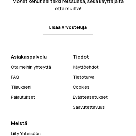
Monet kehut sai takki reissussa, sekä käyttäjältä
että muilta!
Lisää Arvosteluja
Asiakaspalvelu
Tiedot
Ota meihin yhteyttä
Käyttöehdot
FAQ
Tietoturva
Tilaukseni
Cookies
Palautukset
Evästeasetukset
Saavutettavuus
Meistä
Liity Yhteisöön