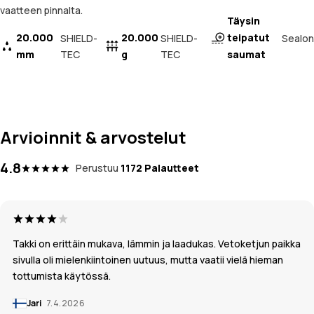
vaatteen pinnalta.
Täysin
20.000
20.000
teipatut
Sealon
SHIELD-
SHIELD-
mm
TEC
g
TEC
saumat
Arvioinnit & arvostelut
4.8
Perustuu
1172 Palautteet
Takki on erittäin mukava, lämmin ja laadukas. Vetoketjun paikka
sivulla oli mielenkiintoinen uutuus, mutta vaatii vielä hieman
tottumista käytössä.
Jari
7.4.2026