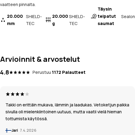
vaatteen pinnalta.
Täysin
20.000
20.000
teipatut
Sealon
SHIELD-
SHIELD-
mm
TEC
g
TEC
saumat
Arvioinnit & arvostelut
4.8
Perustuu
1172 Palautteet
Takki on erittäin mukava, lämmin ja laadukas. Vetoketjun paikka
sivulla oli mielenkiintoinen uutuus, mutta vaatii vielä hieman
tottumista käytössä.
Jari
7.4.2026