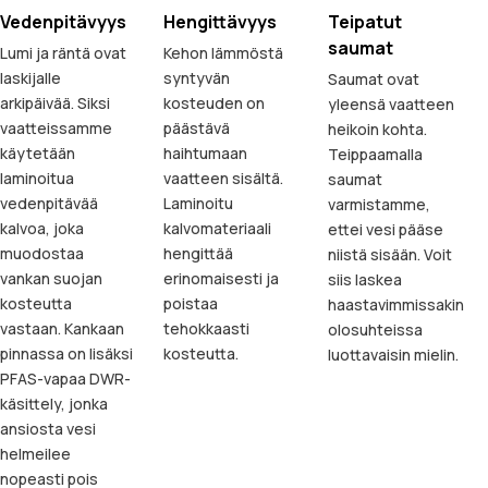
Vedenpitävyys
Hengittävyys
Teipatut
saumat
Lumi ja räntä ovat
Kehon lämmöstä
laskijalle
syntyvän
Saumat ovat
arkipäivää. Siksi
kosteuden on
yleensä vaatteen
vaatteissamme
päästävä
heikoin kohta.
käytetään
haihtumaan
Teippaamalla
laminoitua
vaatteen sisältä.
saumat
vedenpitävää
Laminoitu
varmistamme,
kalvoa, joka
kalvomateriaali
ettei vesi pääse
muodostaa
hengittää
niistä sisään. Voit
vankan suojan
erinomaisesti ja
siis laskea
kosteutta
poistaa
haastavimmissakin
vastaan. Kankaan
tehokkaasti
olosuhteissa
pinnassa on lisäksi
kosteutta.
luottavaisin mielin.
PFAS-vapaa DWR-
käsittely, jonka
ansiosta vesi
helmeilee
nopeasti pois