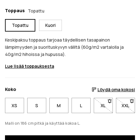
Toppaus
Topattu
Topattu
Kuori
Keskipaksu toppaus tarjoaa täydellisen tasapainon
lämpimyyden ja suorituskyvyn väliltä (60g/m2 vartalolla ja
40g/m2 hihoissa ja hupussa).
Lue lisää toppauksesta
Koko
Löydä oma kokosi
XS
S
M
L
XL
- Koko XL ei ole 
XXL
- Koko 
Malli on 186 cm pitkä ja käyttää kokoa L.