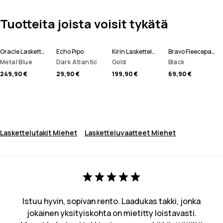
Tuotteita joista voisit tykätä
Oracle Laskettelutakki Miehet
Echo Pipo
Kirin Lasketteluhousut Miehet
Bravo Fleecepaita Miehet
Metal Blue
Dark Atlantic
Gold
Black
249,90 €
29,90 €
199,90 €
69,90 €
Laskettelutakit Miehet
Lasketteluvaatteet Miehet
Istuu hyvin, sopivan rento. Laadukas takki, jonka
jokainen yksityiskohta on mietitty loistavasti.