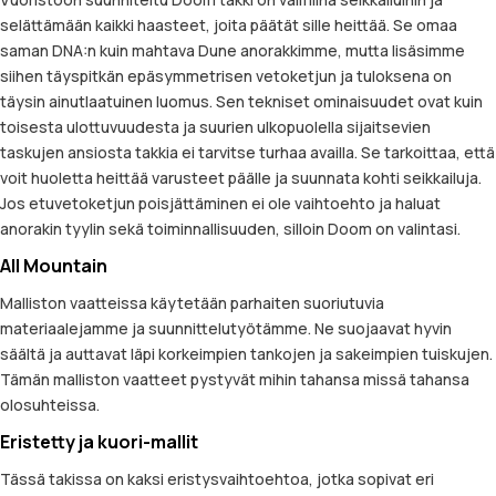
selättämään kaikki haasteet, joita päätät sille heittää. Se omaa
saman DNA:n kuin mahtava Dune anorakkimme, mutta lisäsimme
siihen täyspitkän epäsymmetrisen vetoketjun ja tuloksena on
täysin ainutlaatuinen luomus. Sen tekniset ominaisuudet ovat kuin
toisesta ulottuvuudesta ja suurien ulkopuolella sijaitsevien
taskujen ansiosta takkia ei tarvitse turhaa availla. Se tarkoittaa, että
voit huoletta heittää varusteet päälle ja suunnata kohti seikkailuja.
Jos etuvetoketjun poisjättäminen ei ole vaihtoehto ja haluat
anorakin tyylin sekä toiminnallisuuden, silloin Doom on valintasi.
All Mountain
Malliston vaatteissa käytetään parhaiten suoriutuvia
materiaalejamme ja suunnittelutyötämme. Ne suojaavat hyvin
säältä ja auttavat läpi korkeimpien tankojen ja sakeimpien tuiskujen.
Tämän malliston vaatteet pystyvät mihin tahansa missä tahansa
olosuhteissa.
Eristetty ja kuori-mallit
Tässä takissa on kaksi eristysvaihtoehtoa, jotka sopivat eri