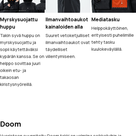
Myrskysuojattu
Ilmanvaihtoaukot
Mediatasku
huppu
kainaloiden alla
Helppokäyttöinen,
erityisesti puhelimille
Takin syvä huppu on
Suuret vetoketjulliset
tehty tasku
myrskysuojattu ja
ilmanvaihtoaukot ovat
kuulokeväylällä.
sopii käytettäväksi
täydelliset
kypärän kanssa. Se on
viilentymiseen.
helppo sovittaa juuri
oikein etu- ja
takaosan
kiristysnyöreillä.
Doom
Vuoristoon suunniteltu Doom takki on valmiina seikkailuihin ja