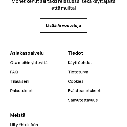
Monet kehut sai takki reissussa, sekä käyttäjältä
että muilta!
Lisää Arvosteluja
Asiakaspalvelu
Tiedot
Ota meihin yhteyttä
Käyttöehdot
FAQ
Tietoturva
Tilaukseni
Cookies
Palautukset
Evästeasetukset
Saavutettavuus
Meistä
Liity Yhteisöön