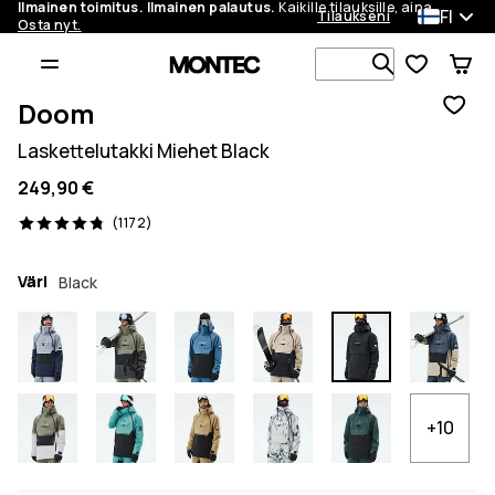
Ilmainen toimitus. Ilmainen palautus.
Kaikille tilauksille, aina.
FI
Tilaukseni
Osta nyt.
Etsi 1 000+ 
Doom
Laskettelutakki Miehet Black
249,90 €
1172 arvostelut, 4.8/5
(1172)
Väri
Black
+10