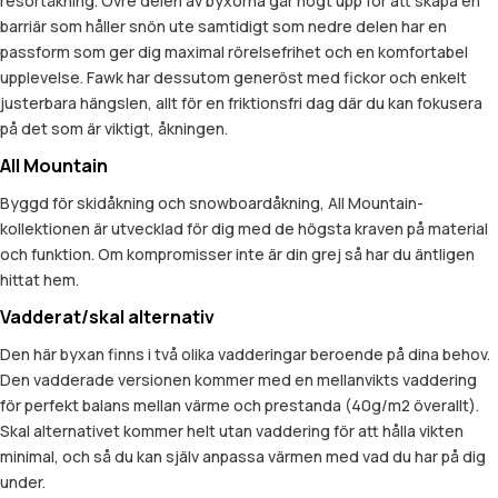
resortåkning. Övre delen av byxorna går högt upp för att skapa en
barriär som håller snön ute samtidigt som nedre delen har en
passform som ger dig maximal rörelsefrihet och en komfortabel
upplevelse. Fawk har dessutom generöst med fickor och enkelt
justerbara hängslen, allt för en friktionsfri dag där du kan fokusera
på det som är viktigt, åkningen.
All Mountain
Byggd för skidåkning och snowboardåkning, All Mountain-
kollektionen är utvecklad för dig med de högsta kraven på material
och funktion. Om kompromisser inte är din grej så har du äntligen
hittat hem.
Vadderat/skal alternativ
Den här byxan finns i två olika vadderingar beroende på dina behov.
Den vadderade versionen kommer med en mellanvikts vaddering
för perfekt balans mellan värme och prestanda (40g/m2 överallt).
Skal alternativet kommer helt utan vaddering för att hålla vikten
minimal, och så du kan själv anpassa värmen med vad du har på dig
under.