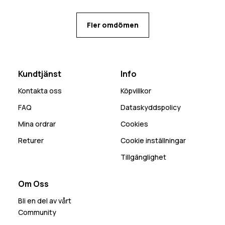
öppet in, kan bli mycket snö som kommer in den
vägen. Många praktiska fickor med flera olika
Fler omdömen
alternativ för mobilen beroende på behov.
Kundtjänst
Info
Kontakta oss
Köpvillkor
FAQ
Dataskyddspolicy
Mina ordrar
Cookies
Returer
Cookie inställningar
Tillgänglighet
Om Oss
Bli en del av vårt
Community