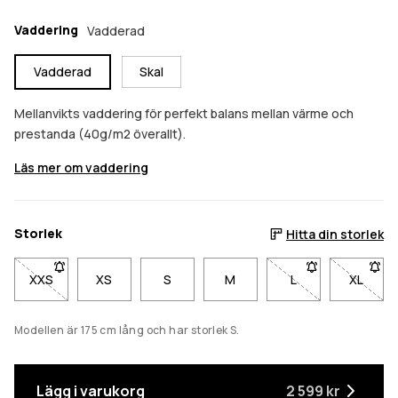
Vaddering
Vadderad
Vadderad
Skal
Mellanvikts vaddering för perfekt balans mellan värme och
prestanda (40g/m2 överallt).
Läs mer om vaddering
Storlek
Hitta din storlek
XXS
- Storlek XXS är inte tillgänglig. Klicka för att bli meddelad när 
XS
S
M
L
- Storlek L är inte 
XL
- Storl
Modellen är 175 cm lång och har storlek S.
Lägg i varukorg
2 599 kr