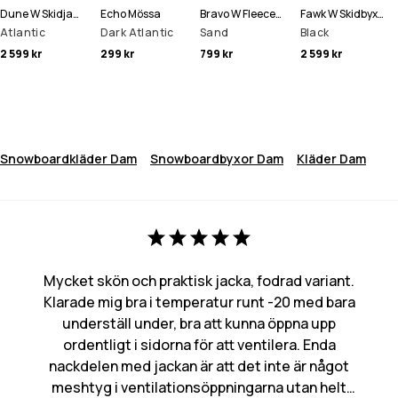
Dune W Skidjacka Kvinna
Echo Mössa
Bravo W Fleecetröja Kvinna
Fawk W Skidbyxa Kvinna
Atlantic
Dark Atlantic
Sand
Black
2 599 kr
299 kr
799 kr
2 599 kr
Snowboardkläder Dam
Snowboardbyxor Dam
Kläder Dam
Mycket skön och praktisk jacka, fodrad variant.
Klarade mig bra i temperatur runt -20 med bara
underställ under, bra att kunna öppna upp
ordentligt i sidorna för att ventilera. Enda
nackdelen med jackan är att det inte är något
meshtyg i ventilationsöppningarna utan helt