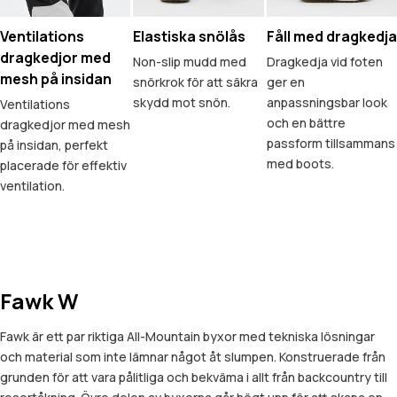
Ventilations
Elastiska snölås
Fåll med dragkedja
dragkedjor med
Non-slip mudd med
Dragkedja vid foten
mesh på insidan
snörkrok för att säkra
ger en
skydd mot snön.
anpassningsbar look
Ventilations
och en bättre
dragkedjor med mesh
passform tillsammans
på insidan, perfekt
med boots.
placerade för effektiv
ventilation.
Fawk W
Fawk är ett par riktiga All-Mountain byxor med tekniska lösningar
och material som inte lämnar något åt slumpen. Konstruerade från
grunden för att vara pålitliga och bekväma i allt från backcountry till