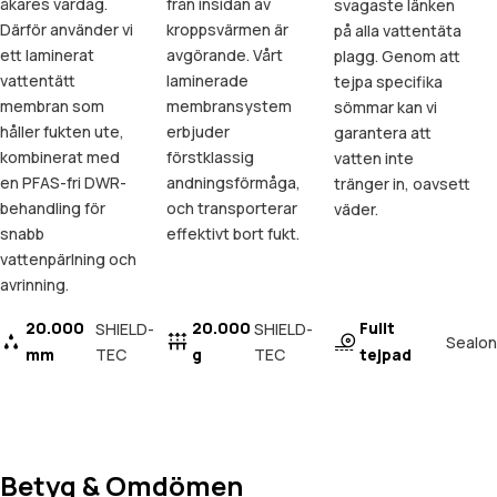
åkares vardag.
från insidan av
svagaste länken
Därför använder vi
kroppsvärmen är
på alla vattentäta
ett laminerat
avgörande. Vårt
plagg. Genom att
vattentätt
laminerade
tejpa specifika
membran som
membransystem
sömmar kan vi
håller fukten ute,
erbjuder
garantera att
kombinerat med
förstklassig
vatten inte
en PFAS-fri DWR-
andningsförmåga,
tränger in, oavsett
behandling för
och transporterar
väder.
snabb
effektivt bort fukt.
vattenpärlning och
avrinning.
20.000
20.000
Fullt
SHIELD-
SHIELD-
Sealon
mm
TEC
g
TEC
tejpad
Betyg & Omdömen