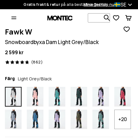
SE
Gratis frakt & retur
på alla beställningar
Mina Ordrar
Köp nu
Sök bland 1
Fawk W
Snowboardbyxa Dam Light Grey/Black
2 599 kr
862 recensioner, 4.8/5
(862)
Färg
Light Grey/Black
+20