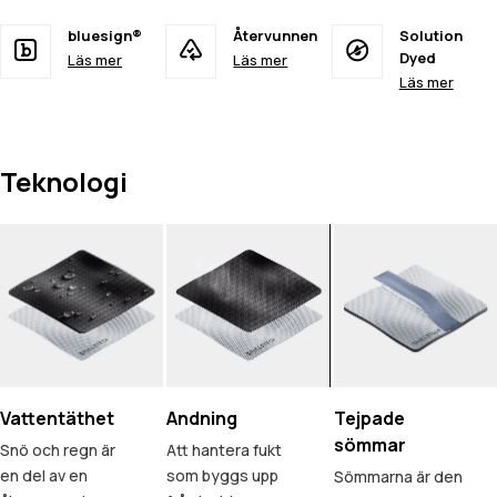
bluesign®
Återvunnen
Solution
Dyed
Läs mer
Läs mer
Läs mer
Teknologi
Vattentäthet
Andning
Tejpade
sömmar
Snö och regn är
Att hantera fukt
en del av en
som byggs upp
Sömmarna är den