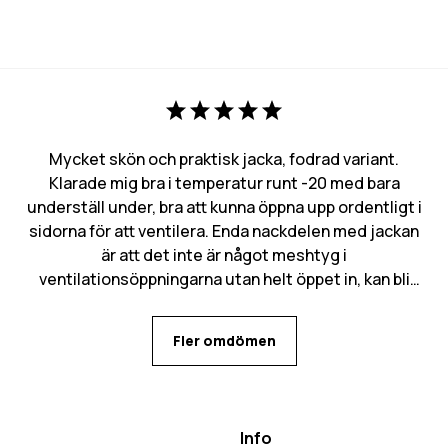
Mycket skön och praktisk jacka, fodrad variant.
Klarade mig bra i temperatur runt -20 med bara
underställ under, bra att kunna öppna upp ordentligt i
sidorna för att ventilera. Enda nackdelen med jackan
är att det inte är något meshtyg i
ventilationsöppningarna utan helt öppet in, kan bli
mycket snö som kommer in den vägen. Många
praktiska fickor med flera olika alternativ för mobilen
Fler omdömen
beroende på behov.
Info