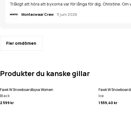
Tråkigt att höra att byxorna var för långa för dig, Christine. Om v
Montecwear Crew
11 juni 2026
Fler omdömen
Produkter du kanske gillar
Fawk W Snowboardbyxa Women
Fawk W Snowboar
Black
Ice
2 599 kr
1 559,40 kr