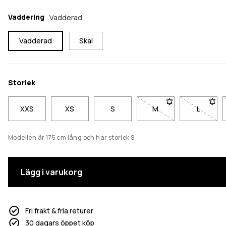
Vaddering
Vadderad
Vadderad
Skal
Storlek
XXS
XS
S
M
- Storlek M är inte til
L
- Storlek
Modellen är 175 cm lång och har storlek S.
Lägg i varukorg
Fri frakt & fria returer
30 dagars öppet köp