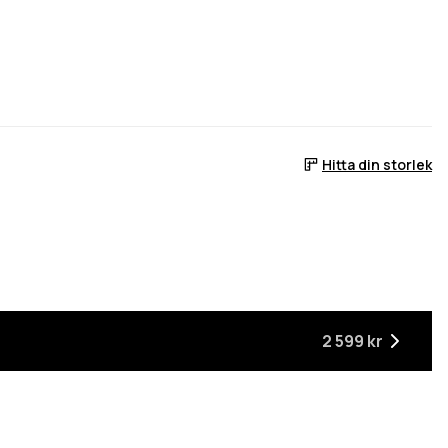
Hitta din storlek
ger
är tillbaka i lager
2 599 kr