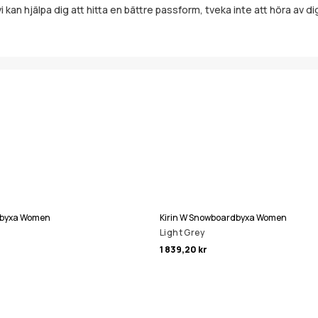
i kan hjälpa dig att hitta en bättre passform, tveka inte att höra av di
dbyxa Women
Kirin W Snowboardbyxa Women
Light Grey
1 839,20 kr