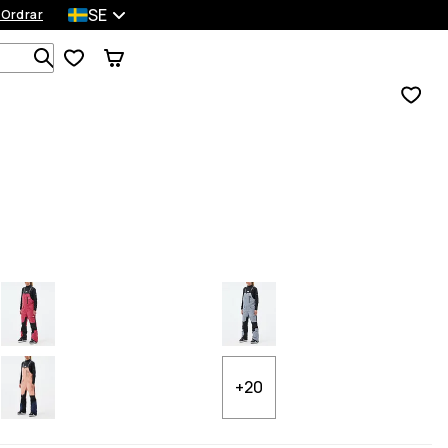
SE
 Ordrar
Sök bland 1 000+ produkter
+20