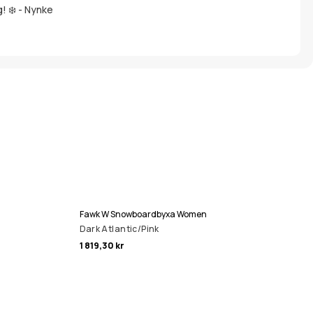
g! ❄️ - Nynke
Fawk W Snowboardbyxa Women
Dark Atlantic/Pink
1 819,30 kr