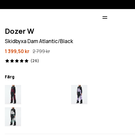
Dozer W
Skidbyxa Dam Atlantic/Black
1 399,50 kr
2 799 kr
26 recensioner, 5/5
(26)
Färg