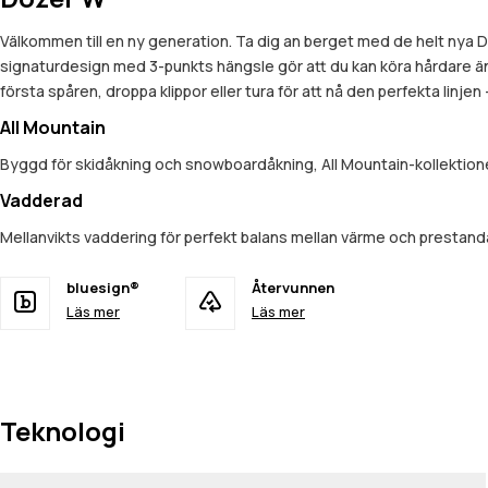
Välkommen till en ny generation. Ta dig an berget med de helt nya 
signaturdesign med 3-punkts hängsle gör att du kan köra hårdare än nå
första spåren, droppa klippor eller tura för att nå den perfekta linje
All Mountain
Byggd för skidåkning och snowboardåkning, All Mountain-kollektionen
Vadderad
Mellanvikts vaddering för perfekt balans mellan värme och prestand
bluesign®
Återvunnen
Läs mer
Läs mer
Teknologi