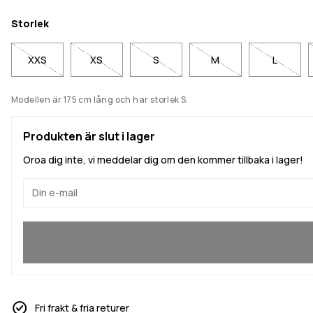
Storlek
XXS
XS
S
M
L
Modellen är 175 cm lång och har storlek S.
Produkten är slut i lager
Oroa dig inte, vi meddelar dig om den kommer tillbaka i lager!
Ja, jag vill gå med
Fri frakt & fria returer