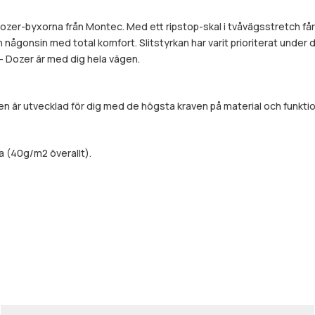
Dozer-byxorna från Montec. Med ett ripstop-skal i tvåvägsstretch f
gonsin med total komfort. Slitstyrkan har varit prioriterat under des
n – Dozer är med dig hela vägen.
 är utvecklad för dig med de högsta kraven på material och funktion
a (40g/m2 överallt).