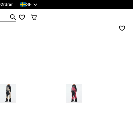
SE
 Ordrar
Sök bland 1 000+ produkter