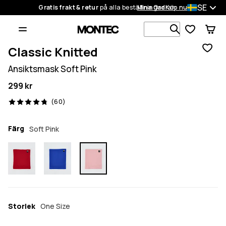
SE
Gratis frakt & retur
på alla beställningar
Mina Ordrar
Köp nu
Sök bland 1
Classic Knitted
Ansiktsmask Soft Pink
299 kr
60 recensioner, 4.8/5
(60)
Färg
Soft Pink
Storlek
One Size