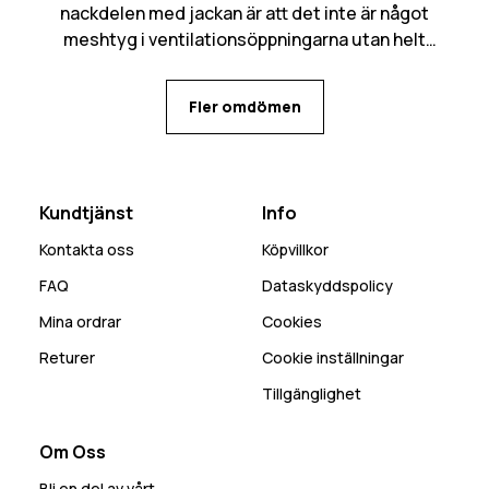
nackdelen med jackan är att det inte är något
meshtyg i ventilationsöppningarna utan helt
öppet in, kan bli mycket snö som kommer in den
vägen. Många praktiska fickor med flera olika
Fler omdömen
alternativ för mobilen beroende på behov.
Kundtjänst
Info
Kontakta oss
Köpvillkor
FAQ
Dataskyddspolicy
Mina ordrar
Cookies
Returer
Cookie inställningar
Tillgänglighet
Om Oss
Bli en del av vårt