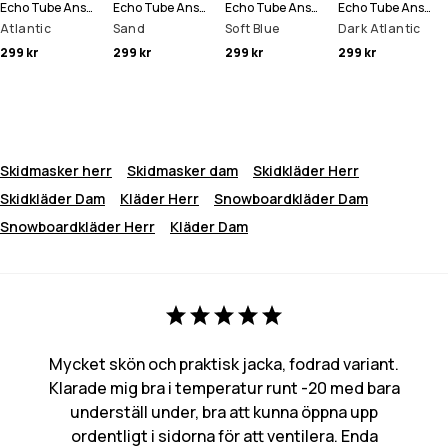
Echo Tube Ansiktsmask
Echo Tube Ansiktsmask
Echo Tube Ansiktsmask
Echo Tube Ansiktsmask
Atlantic
Sand
Soft Blue
Dark Atlantic
299 kr
299 kr
299 kr
299 kr
Skidmasker herr
Skidmasker dam
Skidkläder Herr
Skidkläder Dam
Kläder Herr
Snowboardkläder Dam
Snowboardkläder Herr
Kläder Dam
Mycket skön och praktisk jacka, fodrad variant.
Klarade mig bra i temperatur runt -20 med bara
underställ under, bra att kunna öppna upp
ordentligt i sidorna för att ventilera. Enda