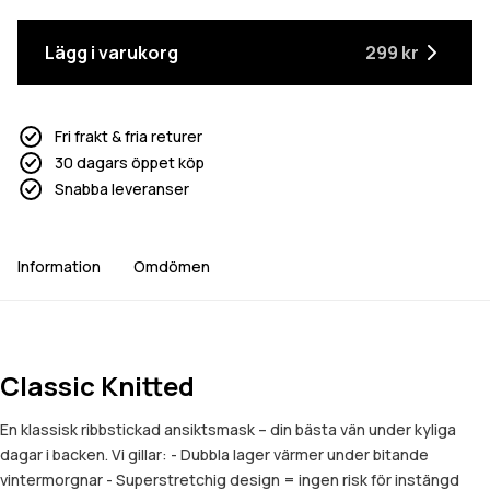
Lägg i varukorg
299 kr
Fri frakt & fria returer
30 dagars öppet köp
Snabba leveranser
Information
Omdömen
Classic Knitted
En klassisk ribbstickad ansiktsmask – din bästa vän under kyliga
dagar i backen. Vi gillar: - Dubbla lager värmer under bitande
vintermorgnar - Superstretchig design = ingen risk för instängd