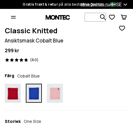
SE
Gratis frakt & retur
på alla beställningar
Mina Ordrar
Köp nu
Sök bland 1
Classic Knitted
Ansiktsmask Cobalt Blue
299 kr
60 recensioner, 4.8/5
(60)
Färg
Cobalt Blue
Storlek
One Size