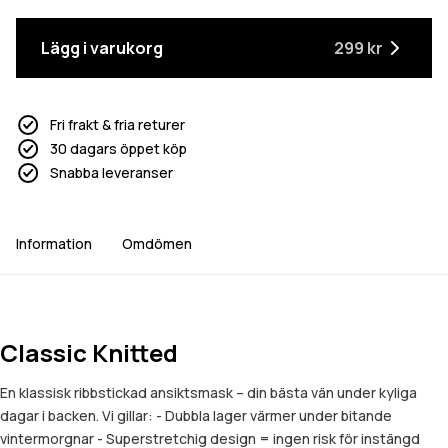
Lägg i varukorg
299 kr
Fri frakt & fria returer
30 dagars öppet köp
Snabba leveranser
Information
Omdömen
Classic Knitted
En klassisk ribbstickad ansiktsmask – din bästa vän under kyliga
dagar i backen. Vi gillar: - Dubbla lager värmer under bitande
vintermorgnar - Superstretchig design = ingen risk för instängd