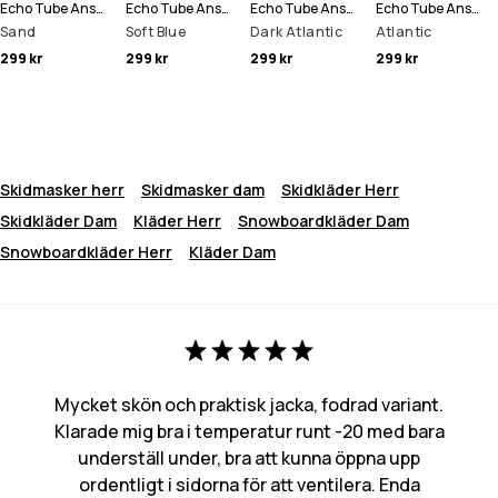
Echo Tube Ansiktsmask
Echo Tube Ansiktsmask
Echo Tube Ansiktsmask
Echo Tube Ansiktsmask
Sand
Soft Blue
Dark Atlantic
Atlantic
299 kr
299 kr
299 kr
299 kr
Skidmasker herr
Skidmasker dam
Skidkläder Herr
Skidkläder Dam
Kläder Herr
Snowboardkläder Dam
Snowboardkläder Herr
Kläder Dam
Mycket skön och praktisk jacka, fodrad variant.
Klarade mig bra i temperatur runt -20 med bara
underställ under, bra att kunna öppna upp
ordentligt i sidorna för att ventilera. Enda