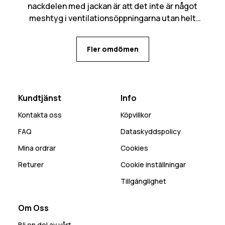
nackdelen med jackan är att det inte är något
meshtyg i ventilationsöppningarna utan helt
öppet in, kan bli mycket snö som kommer in den
vägen. Många praktiska fickor med flera olika
Fler omdömen
alternativ för mobilen beroende på behov.
Kundtjänst
Info
Kontakta oss
Köpvillkor
FAQ
Dataskyddspolicy
Mina ordrar
Cookies
Returer
Cookie inställningar
Tillgänglighet
Om Oss
Bli en del av vårt