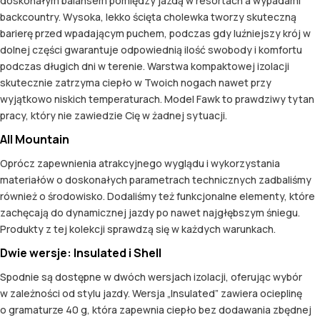
doskonałym balansem pomiędzy jazdą w resortach a wypadami
backcountry. Wysoka, lekko ścięta cholewka tworzy skuteczną
barierę przed wpadającym puchem, podczas gdy luźniejszy krój w
dolnej części gwarantuje odpowiednią ilość swobody i komfortu
podczas długich dni w terenie. Warstwa kompaktowej izolacji
skutecznie zatrzyma ciepło w Twoich nogach nawet przy
wyjątkowo niskich temperaturach. Model Fawk to prawdziwy tytan
pracy, który nie zawiedzie Cię w żadnej sytuacji.
All Mountain
Oprócz zapewnienia atrakcyjnego wyglądu i wykorzystania
materiałów o doskonałych parametrach technicznych zadbaliśmy
również o środowisko. Dodaliśmy też funkcjonalne elementy, które
zachęcają do dynamicznej jazdy po nawet najgłębszym śniegu.
Produkty z tej kolekcji sprawdzą się w każdych warunkach.
Dwie wersje: Insulated i Shell
Spodnie są dostępne w dwóch wersjach izolacji, oferując wybór
w zależności od stylu jazdy. Wersja „Insulated” zawiera ocieplinę
o gramaturze 40 g, która zapewnia ciepło bez dodawania zbędnej