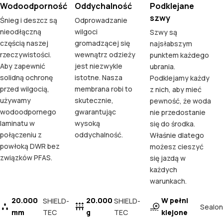
Wodoodporność
Oddychalność
Podklejane
szwy
Śnieg i deszcz są
Odprowadzanie
nieodłączną
wilgoci
Szwy są
częścią naszej
gromadzącej się
najsłabszym
rzeczywistości.
wewnątrz odzieży
punktem każdego
Aby zapewnić
jest niezwykle
ubrania.
solidną ochronę
istotne. Nasza
Podklejamy każdy
przed wilgocią,
membrana robi to
z nich, aby mieć
używamy
skutecznie,
pewność, że woda
wodoodpornego
gwarantując
nie przedostanie
laminatu w
wysoką
się do środka.
połączeniu z
oddychalność.
Właśnie dlatego
powłoką DWR bez
możesz cieszyć
związków PFAS.
się jazdą w
każdych
warunkach.
20.000
20.000
W pełni
SHIELD-
SHIELD-
Sealon
mm
TEC
g
TEC
klejone