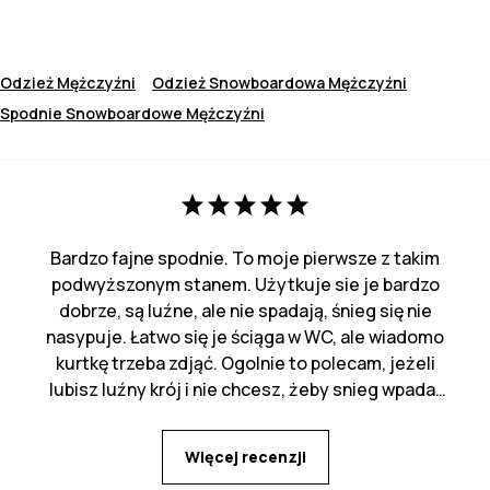
Odzież Mężczyźni
Odzież Snowboardowa Mężczyźni
Spodnie Snowboardowe Mężczyźni
Bardzo fajne spodnie. To moje pierwsze z takim
podwyższonym stanem. Użytkuje sie je bardzo
dobrze, są luźne, ale nie spadają, śnieg się nie
nasypuje. Łatwo się je ściąga w WC, ale wiadomo
kurtkę trzeba zdjąć. Ogolnie to polecam, jeżeli
lubisz luźny krój i nie chcesz, żeby snieg wpadał
za pas :)
Więcej recenzji