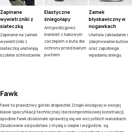
Zapinane
Elastyczne
Zamek
wywietrzniki z
śniegołapy
błyskawiczny w
siateczką
nogawkach
Antypoślizgowy
mankiet z hakowym
Zapinane na zamek
Ułatwia zakładanie i
zaczepem o buta dla
wywietrzniki z
zdejmowanie butów
ochrony przed białym
siateczką ułatwiają
oraz zapobiega
puchem.
szybkie schłodzenie.
wpadaniu śniegu.
Fawk
Fawk to prawdziwy górski drapieżnik. Dzięki wiodącej w swojej
klasie specyfikacji technicznej i bezkompromisowej konstrukcji,
spodnie Fawk doskonale sprawdzą się we wszystkich warunkach.
Zbudowane od podstaw z myślą o cieple i wygodzie, są