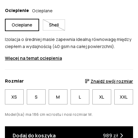
Ocieplenie
Ocieplane
Ocieplane
Shell
Izolacja o średniej masie zapewnia idealną równowagę między
ciepłem a wydajnością (40 gsm na całej powierzchni).
Więcej na temat ocieplenia
Rozmiar
Znajdź swój rozmiar
XS
S
M
L
XL
XXL
Model(ka) ma 186 cm wzrostu i nosi rozmiar M.
Dodaj do koszyka
989 zł