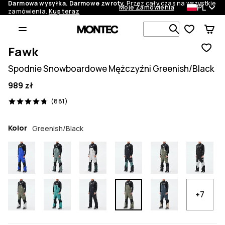
Darmowa wysyłka. Darmowe zwroty.
Przez cały czas na wszystkie
PL
Moje Zamówienia
zamówienia.
Kup teraz
Szukaj w 1 
Fawk
Spodnie Snowboardowe Mężczyźni Greenish/Black
989 zł
881 recenzje, 4.8/5
(881)
Kolor
Greenish/Black
+7