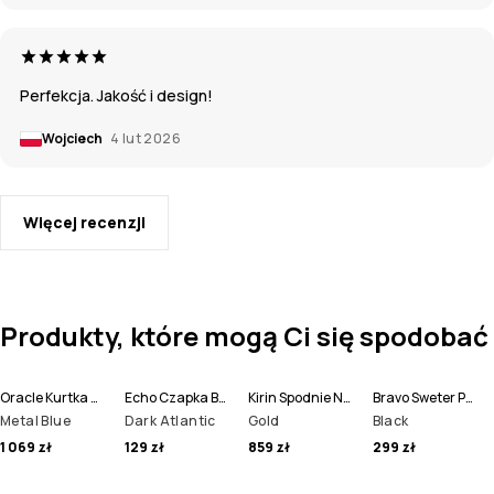
Perfekcja. Jakość i design!
Wojciech
4 lut 2026
Więcej recenzji
Produkty, które mogą Ci się spodobać
Oracle Kurtka Narciarska Mężczyźni
Echo Czapka Beanie
Kirin Spodnie Narciarskie Mężczyźni
Bravo Sweter Polarowy Mężczyźni
Metal Blue
Dark Atlantic
Gold
Black
1 069 zł
129 zł
859 zł
299 zł