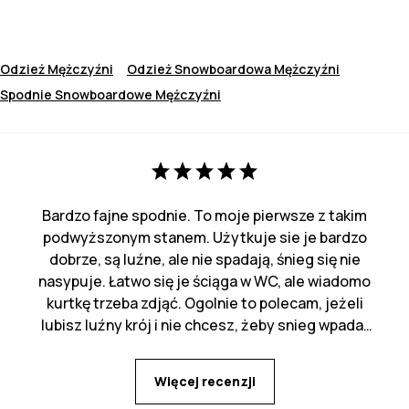
Odzież Mężczyźni
Odzież Snowboardowa Mężczyźni
Spodnie Snowboardowe Mężczyźni
Bardzo fajne spodnie. To moje pierwsze z takim
podwyższonym stanem. Użytkuje sie je bardzo
dobrze, są luźne, ale nie spadają, śnieg się nie
nasypuje. Łatwo się je ściąga w WC, ale wiadomo
kurtkę trzeba zdjąć. Ogolnie to polecam, jeżeli
lubisz luźny krój i nie chcesz, żeby snieg wpadał
za pas :)
Więcej recenzji