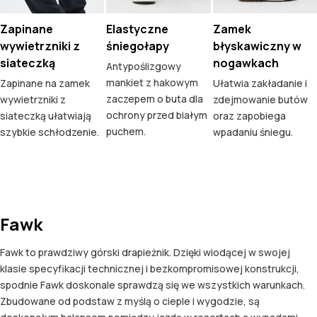
Zapinane
Elastyczne
Zamek
wywietrzniki z
śniegołapy
błyskawiczny w
siateczką
nogawkach
Antypoślizgowy
mankiet z hakowym
Zapinane na zamek
Ułatwia zakładanie i
zaczepem o buta dla
wywietrzniki z
zdejmowanie butów
ochrony przed białym
siateczką ułatwiają
oraz zapobiega
puchem.
szybkie schłodzenie.
wpadaniu śniegu.
Fawk
Fawk to prawdziwy górski drapieżnik. Dzięki wiodącej w swojej
klasie specyfikacji technicznej i bezkompromisowej konstrukcji,
spodnie Fawk doskonale sprawdzą się we wszystkich warunkach.
Zbudowane od podstaw z myślą o cieple i wygodzie, są