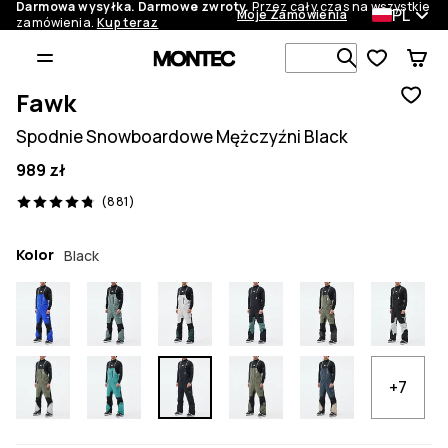
Darmowa wysyłka. Darmowe zwroty.
Przez cały czas na wszystkie
PL
Moje Zamówienia
zamówienia.
Kup teraz
Szukaj w 1 
Fawk
Spodnie Snowboardowe Mężczyźni Black
989 zł
881 recenzje, 4.8/5
(881)
Kolor
Black
+7