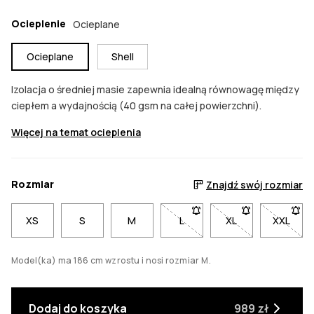
Ocieplenie
Ocieplane
Ocieplane
Shell
Izolacja o średniej masie zapewnia idealną równowagę między
ciepłem a wydajnością (40 gsm na całej powierzchni).
Więcej na temat ocieplenia
Rozmiar
Znajdź swój rozmiar
XS
S
M
L
- Rozmiar L niedostępny. Kl
XL
- Rozmiar XL nied
XXL
- Rozm
Model(ka) ma 186 cm wzrostu i nosi rozmiar M.
Dodaj do koszyka
989 zł