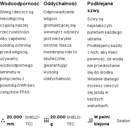
Wodoodporność
Oddychalność
Podklejane
szwy
Śnieg i deszcz są
Odprowadzanie
nieodłączną
wilgoci
Szwy są
częścią naszej
gromadzącej się
najsłabszym
rzeczywistości.
wewnątrz odzieży
punktem każdego
Aby zapewnić
jest niezwykle
ubrania.
solidną ochronę
istotne. Nasza
Podklejamy każdy
przed wilgocią,
membrana robi to
z nich, aby mieć
używamy
skutecznie,
pewność, że woda
wodoodpornego
gwarantując
nie przedostanie
laminatu w
wysoką
się do środka.
połączeniu z
oddychalność.
Właśnie dlatego
powłoką DWR bez
możesz cieszyć
związków PFAS.
się jazdą w
każdych
warunkach.
20.000
20.000
W pełni
SHIELD-
SHIELD-
Sealon
mm
TEC
g
TEC
klejone