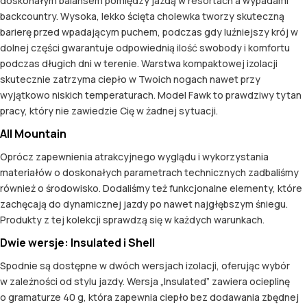
doskonałym balansem pomiędzy jazdą w resortach a wypadami
backcountry. Wysoka, lekko ścięta cholewka tworzy skuteczną
barierę przed wpadającym puchem, podczas gdy luźniejszy krój w
dolnej części gwarantuje odpowiednią ilość swobody i komfortu
podczas długich dni w terenie. Warstwa kompaktowej izolacji
skutecznie zatrzyma ciepło w Twoich nogach nawet przy
wyjątkowo niskich temperaturach. Model Fawk to prawdziwy tytan
pracy, który nie zawiedzie Cię w żadnej sytuacji.
All Mountain
Oprócz zapewnienia atrakcyjnego wyglądu i wykorzystania
materiałów o doskonałych parametrach technicznych zadbaliśmy
również o środowisko. Dodaliśmy też funkcjonalne elementy, które
zachęcają do dynamicznej jazdy po nawet najgłębszym śniegu.
Produkty z tej kolekcji sprawdzą się w każdych warunkach.
Dwie wersje: Insulated i Shell
Spodnie są dostępne w dwóch wersjach izolacji, oferując wybór
w zależności od stylu jazdy. Wersja „Insulated” zawiera ocieplinę
o gramaturze 40 g, która zapewnia ciepło bez dodawania zbędnej