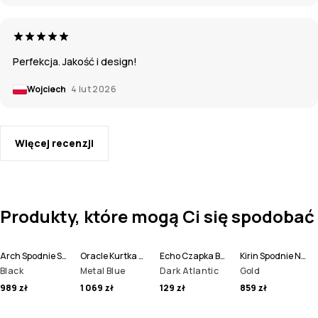
Perfekcja. Jakość i design!
Wojciech
4 lut 2026
Więcej recenzji
Produkty, które mogą Ci się spodobać
Arch Spodnie Snowboardowe Mężczyźni
Oracle Kurtka Narciarska Mężczyźni
Echo Czapka Beanie
Kirin Spodnie Narciarskie Mężczyźni
Black
Metal Blue
Dark Atlantic
Gold
989 zł
1 069 zł
129 zł
859 zł