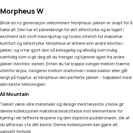
Morpheus W
Ønsk en ny generasjon velkommen! Morpheus-jakken er skapt for å
takle alt. Den har et paneldesign for økt slitestyrke og er laget i
ekstremt lett stoff med ripstop og toveis stretch for maksimal
komfort og slitestyrke. Morpheus er lettere enn andre Montec-
jakker, og vi har gjort den så behagelig og allsidig som mulig,
samtidig som vi gir deg alt du trenger og kjenner igjen fra andre
jakker i Montec-serien. Enten du tar krappe svinger mellom trærne
utenfor løypa, navigerer mellom snøfonner i slake bakker eller går
langt på topptur, er Morpheus den perfekte jakken – fullpakket med
den beste teknologien.
All Mountain
Takket være våre materialer og design med høyeste ytelse gir
denne kolleksjonen maksimal beskyttelse mot elementene for
kjøring i de tøffeste løypene og den dypeste puddersnøen, slik at
du alltid kan yte ditt beste. Denne kolleksjonen kan gjøre alt,
uansett forhold.