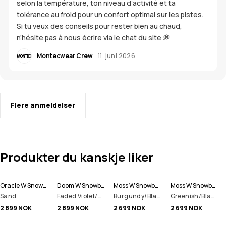
selon la température, ton niveau d’activité et ta
tolérance au froid pour un confort optimal sur les pistes.
Si tu veux des conseils pour rester bien au chaud,
n’hésite pas à nous écrire via le chat du site 💭
Montecwear Crew
11. juni 2026
Flere anmeldelser
Produkter du kanskje liker
Oracle W Snowboardjakke Dame
Doom W Snowboardjakke Dame
Moss W Snowboardjakke Dame
Moss W Snowboardjakke Dame
Sand
Faded Violet/Black/Dark Atlantic
Burgundy/Black
Greenish/Black
2 899 NOK
2 899 NOK
2 699 NOK
2 699 NOK