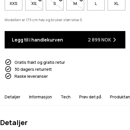
XXS
XS
- Størrelse XS er ikke tilgjengelig. Klikk for å bli va
S
- Størrelse S er ikke tilgjengelig. Klikk fo
M
- Størrelse M er ikke tilgjenge
L
XL
Modellen er 175 cm høy og bruker størrelse S.
Legg til i handlekurven
2 899 NOK
Gratis frakt og gratis retur
30 dagers returrett
Raske leveranser
Detaljer
Informasjon
Tech
Prøv det på
Produktan
Detaljer