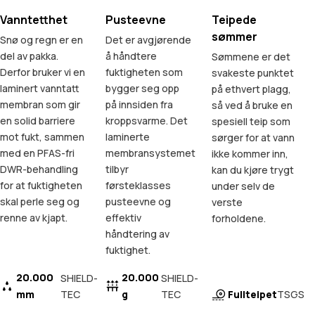
Vanntetthet
Pusteevne
Teipede
sømmer
Snø og regn er en
Det er avgjørende
del av pakka.
å håndtere
Sømmene er det
Derfor bruker vi en
fuktigheten som
svakeste punktet
laminert vanntatt
bygger seg opp
på ethvert plagg,
membran som gir
på innsiden fra
så ved å bruke en
en solid barriere
kroppsvarme. Det
spesiell teip som
mot fukt, sammen
laminerte
sørger for at vann
med en PFAS-fri
membransystemet
ikke kommer inn,
DWR-behandling
tilbyr
kan du kjøre trygt
for at fuktigheten
førsteklasses
under selv de
skal perle seg og
pusteevne og
verste
renne av kjapt.
effektiv
forholdene.
håndtering av
fuktighet.
20.000
20.000
SHIELD-
SHIELD-
mm
TEC
g
TEC
Fullteipet
TSGS