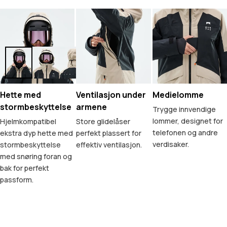
Hette med
Ventilasjon under
Medielomme
stormbeskyttelse
armene
Trygge innvendige
lommer, designet for
Hjelmkompatibel
Store glidelåser
telefonen og andre
ekstra dyp hette med
perfekt plassert for
verdisaker.
stormbeskyttelse
effektiv ventilasjon.
med snøring foran og
bak for perfekt
passform.