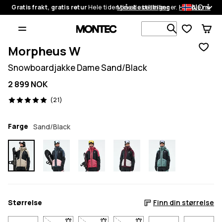
NO
Gratis frakt, gratis retur
Hele tiden på alle bestillinger.
Mine bestillinger
Handle nå
Søk blant 1
Morpheus W
Snowboardjakke Dame Sand/Black
2 899 NOK
21 anmeldelser, 5/5
(21)
Farge
Sand/Black
Størrelse
Finn din størrelse